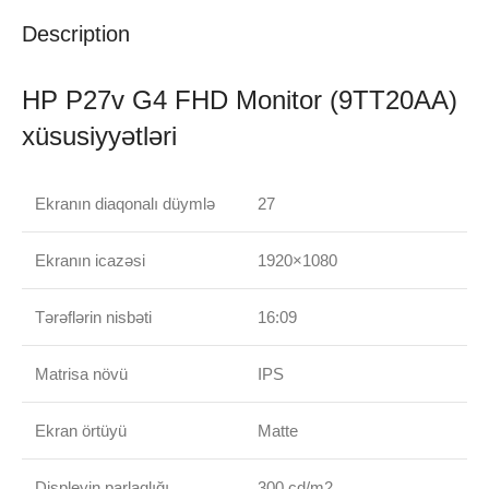
Description
HP P27v G4 FHD Monitor (9TT20AA)
xüsusiyyətləri
Ekranın diaqonalı düymlə
27
Ekranın icazəsi
1920×1080
Tərəflərin nisbəti
16:09
Matrisa növü
IPS
Ekran örtüyü
Matte
Displeyin parlaqlığı
300 cd/m2