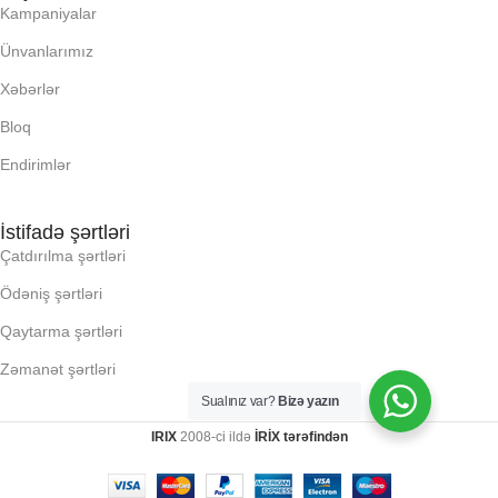
Kampaniyalar
PROSESSOR
Ünvanlarımız
Xəbərlər
QURULU:
Bloq
RAM
Endirimlər
RNG
İstifadə şərtləri
Çatdırılma şərtləri
Ödəniş şərtləri
SSD
Qaytarma şərtləri
YAYC DALANN
Zəmanət şərtləri
UZUNLUU,
Sualınız var?
Bizə yazın
IRIX
2008-ci ildə
İRİX tərəfindən
KI, Q: