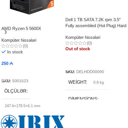
Dell 1 TB SATA 7.2K rpm 3.5″
Fully assembled (Hot Plug) Hard
AMD Ryzen 5 5600X
Drive
Kompüter hissələri
Kompüter hissələri
(0)
(0)
Out of stock
In stock
Read More
250
₼
Add To Cart
SKU:
DELHDD00090
SKU:
5001623
WEIGHT
0.8 kg
ÖLÇÜLƏR
DIMENSIONS
247.6×178.5×6.1 mm
20 × 25 × 13 cm