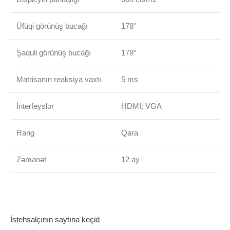
Üfüqi görünüş bucağı
178°
Şaquli görünüş bucağı
178°
Matrisanın reaksiya vaxtı
5 ms
İnterfeyslər
HDMI; VGA
Rəng
Qara
Zəmanət
12 ay
İstehsalçının saytına keçid