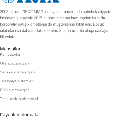
BREND
2008-ci ildən "İRİX" MMC kimi yalnız pərakəndə satışla fəaliyyətə
DAXILI YADDA
başlayan şirkətimiz 2015-ci ildən etibarən həm topdan həm də
koroprativ satış xidmətlərini də müştərilərinə təklif edir. Böyük
sifarişlərinizi daha sərfəli əldə etmək üçün bizimlə əlaqə saxlaya
EKRAN
bilərsiniz.
KORPUSUN RNGI:
Məhsullar
Kompüterlər
LCD
Ofis avadanlıqları
Şəbəkə avadanlıqları
OPERATIV YADDA
Telefoniya sistemləri
POS avadanlıqlar
OXUNAN BARKOD NV:
Təhlükəsizlik sistemləri
PROCESSOR
Faydalı məlumatlar