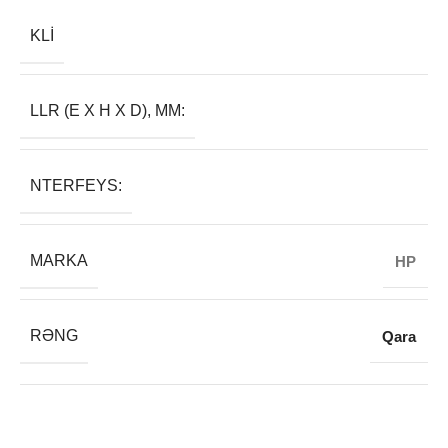
KLI
LLR (E X H X D), MM:
NTERFEYS:
MARKA
HP
RƏNG
Qara