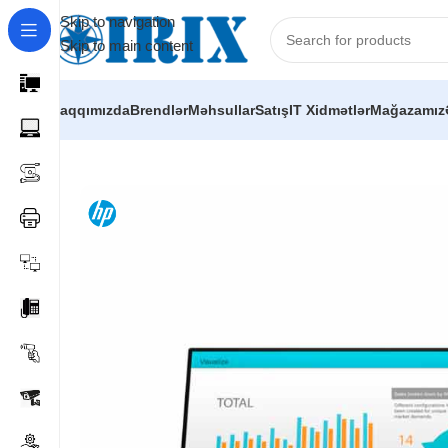
Skip to navigation
Skip to main content
Haqqımızda
Brendlər
Məhsullar
Satış
IT Xidmətlər
Mağazamız
Home
/
Shop
/
Kompüter hissələri
/
Monitorlar
/
HP P24 G4 F