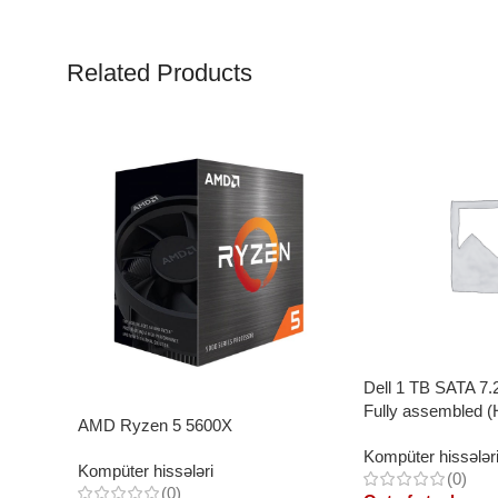
Related Products
Dell 1 TB SATA 7.
Fully assembled (
AMD Ryzen 5 5600X
Drive, 13G
Kompüter hissələr
Kompüter hissələri
(0)
(0)