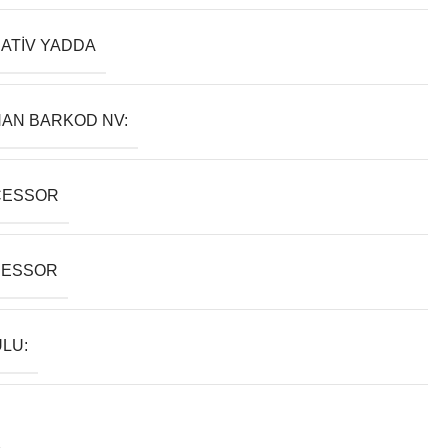
ATIV YADDA
AN BARKOD NV:
CESSOR
SESSOR
LU: