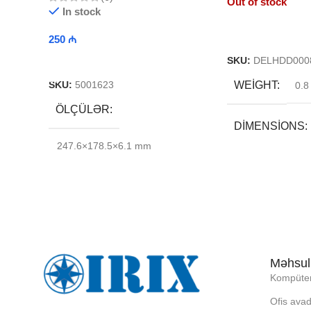
Out of stock
In stock
Read More
250
₼
Add To Cart
SKU:
DELHDD000
WEIGHT
SKU:
5001623
0.8
ÖLÇÜLƏR
DIMENSIONS
247.6×178.5×6.1 mm
20 × 25 × 13 cm
BREND
DAXILI YADDA
Məhsul
Kompüter
EKRAN
Ofis avad