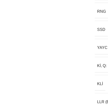
RNG
SSD
YAYC
KI, Q:
KLI
LLR (