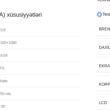
 xüsusiyyətləri
Texn
BRE
23,8
1920×1080
DAXI
16:09
EKR
IPS
Matte
KORP
250 nits
LCD
178°