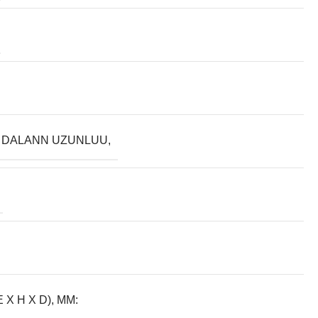
 DALANN UZUNLUU,
E X H X D), MM: