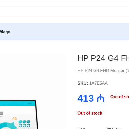
Əlaqə
HD Monitor (1A7E5AA)
HP P24 G4 FH
HP P24 G4 FHD Monitor (
SKU:
1A7E5AA
413
₼
Out of st
Out of stock