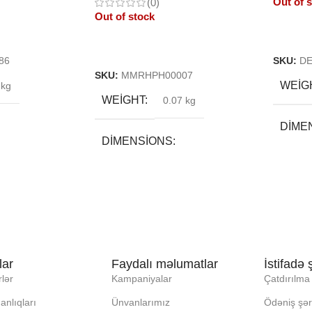
Out of 
(0)
Out of stock
Read 
Read More
86
SKU:
D
SKU:
MMRHPH00007
WEIG
 kg
WEIGHT
0.07 kg
DIME
DIMENSIONS
20 × 2
5 × 15 × 3 cm
BRE
BREND
DAXI
DAXILI YADDA
lar
Faydalı məlumatlar
İstifadə ş
lər
Kampaniyalar
Çatdırılma 
EKRA
EKRAN
anlıqları
Ünvanlarımız
Ödəniş şərt