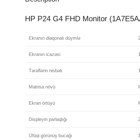
HP P24 G4 FHD Monitor (1A7E5AA)
Ekranın diaqonalı düymlə
Ekranın icazəsi
Tərəflərin nisbəti
Matrisa növü
Ekran örtüyü
Displeyin parlaqlığı
Üfüqi görünüş bucağı