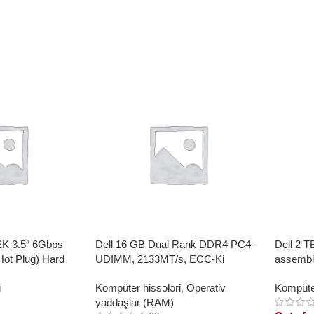
2K 3.5″ 6Gbps
Dell 16 GB Dual Rank DDR4 PC4-
Dell 2 T
Hot Plug) Hard
UDIMM, 2133MT/s, ECC-Ki
assembl
Memory
i
Kompüter hissələri
,
Operativ
Kompüter
yaddaşlar (RAM)