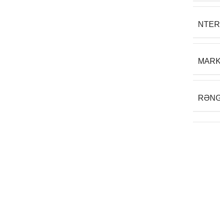
NTER
MAR
RƏN