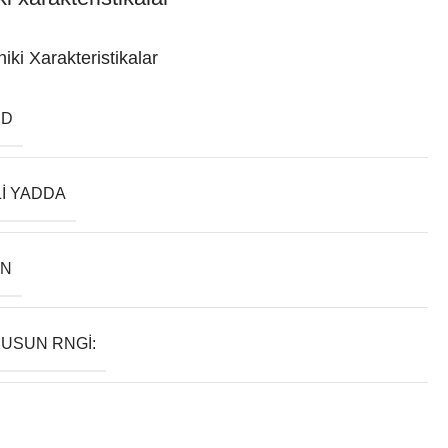
iki Xarakteristikalar
ND
LI YADDA
AN
USUN RNGI: