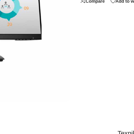
Compare
Add to w
Texnik