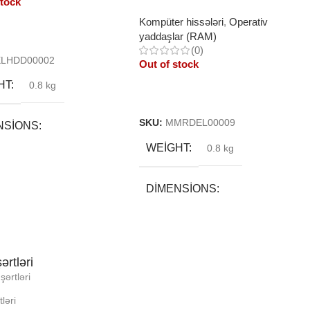
stock
Kompüter hissələri
,
Operativ
yaddaşlar (RAM)
More
(0)
ELHDD00002
Out of stock
HT
0.8 kg
Read More
SKU:
MMRDEL00009
NSIONS
WEIGHT
0.8 kg
5 × 13 cm
DIMENSIONS
ND
2 × 10 × 3 cm
LI YADDA
ərtləri
BREND
şərtləri
N
ləri
DAXILI YADDA