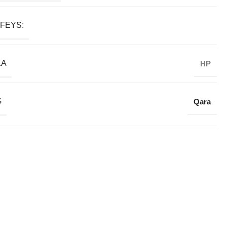
FEYS:
KA
HP
G
Qara