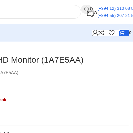
(+994 12) 310 08 
(+994 55) 207 31 
0
D Monitor (1A7E5AA)
1A7E5AA)
ock