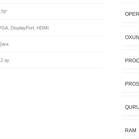
178°
OPER
VGA, DisplayPort, HDMI
OXUN
Qara
12 ay
PRO
PRO
QURU
RAM