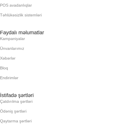
OXUNAN BARKOD NV:
OPERATIV YADDA
POS avadanlıqlar
Təhlükəsizlik sistemləri
PROCESSOR
OXUNAN BARKOD NV:
Faydalı məlumatlar
PROSESSOR
PROCESSOR
Kampaniyalar
Ünvanlarımız
QURULU:
PROSESSOR
Xəbərlər
Bloq
RAM
QURULU:
Endirimlər
RNG
RAM
İstifadə şərtləri
Çatdırılma şərtləri
SSD
RNG
Ödəniş şərtləri
YAYC DALANN
SSD
Qaytarma şərtləri
UZUNLUU,