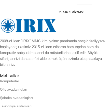
5 × 20 × 3 cm
DIMENSIONS
BREND
5 × 18 × 3 cm
DAXILI YADDA
BREND
2008-ci ildən "İRİX" MMC kimi yalnız pərakəndə satışla fəaliyyətə
başlayan şirkətimiz 2015-ci ildən etibarən həm topdan həm də
EKRAN
koroprativ satış xidmətlərini də müştərilərinə təklif edir. Böyük
DAXILI YADDA
sifarişlərinizi daha sərfəli əldə etmək üçün bizimlə əlaqə saxlaya
bilərsiniz.
KORPUSUN RNGI:
EKRAN
Məhsullar
Kompüterlər
LCD
KORPUSUN RNGI:
Ofis avadanlıqları
OPERATIV YADDA
LCD
Şəbəkə avadanlıqları
Telefoniya sistemləri