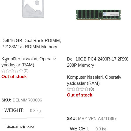
Dell 16 GB Dual Rank RDIMM,
P2133MT/s RDIMM Memory
Kompüter hissələri
,
Operativ
Dell 16GB PC4-2400R-17 2RX8
yaddaşlar (RAM)
288P Memory
(0)
Out of stock
Kompüter hissələri
,
Operativ
yaddaşlar (RAM)
(0)
Read More
Out of stock
SKU:
DELMMR00006
Read More
WEIGHT
0.3 kg
SKU:
MRY-VPN-A8711887
DIMENSIONS
WEIGHT
0.3 kg