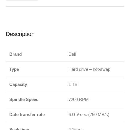
Description
Brand
Dell
Type
Hard drive – hot-swap
Capacity
1 TB
Spindle Speed
7200 RPM
Date transfer rate
6 Gb/ sec (750 MB/s)
Seek time
4.16 ms