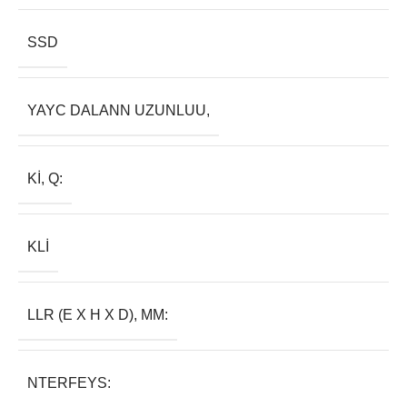
SSD
YAYC DALANN UZUNLUU,
KI, Q:
KLI
LLR (E X H X D), MM:
NTERFEYS: