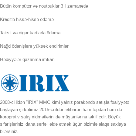
Bütün kompüter və noutbuklar 3 il zəmanətlə
Kreditlə hissə-hissə ödəmə
Taksit və digər kartlarla ödəmə
Nağd ödənişlərə yüksək endirimlər
Hədiyyələr qazanma imkanı
2008-ci ildən "İRİX" MMC kimi yalnız pərakəndə satışla fəaliyyətə
başlayan şirkətimiz 2015-ci ildən etibarən həm topdan həm də
koroprativ satış xidmətlərini də müştərilərinə təklif edir. Böyük
sifarişlərinizi daha sərfəli əldə etmək üçün bizimlə əlaqə saxlaya
bilərsiniz.