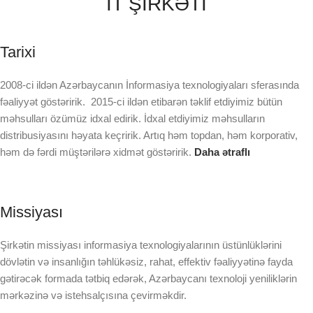
IT ŞİRKƏTİ
Tarixi
2008-ci ildən Azərbaycanın İnformasiya texnologiyaları sferasında
fəaliyyət göstəririk. 2015-ci ildən etibarən təklif etdiyimiz bütün
məhsulları özümüz idxal edirik. İdxal etdiyimiz məhsulların
distribusiyasını həyata keçririk. Artıq həm topdan, həm korporativ,
həm də fərdi müştərilərə xidmət göstəririk.
Daha ətraflı
Missiyası
Şirkətin missiyası informasiya texnologiyalarının üstünlüklərini
dövlətin və insanlığın təhlükəsiz, rahat, effektiv fəaliyyətinə fayda
gətirəcək formada tətbiq edərək, Azərbaycanı texnoloji yeniliklərin
mərkəzinə və istehsalçısına çevirməkdir.