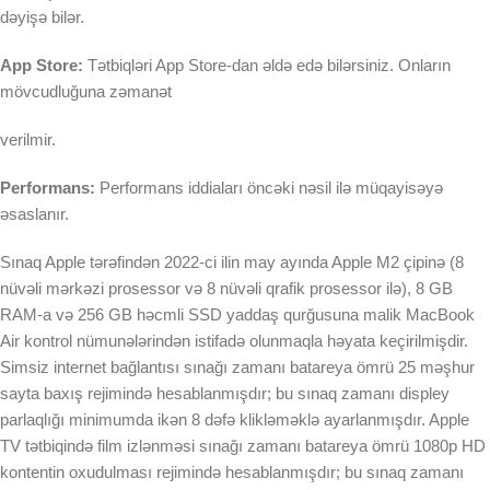
dəyişə bilər.
App Store:
Tətbiqləri App Store-dan əldə edə bilərsiniz. Onların
mövcudluğuna zəmanət
verilmir.
Performans:
Performans iddiaları öncəki nəsil ilə müqayisəyə
əsaslanır.
Sınaq Apple tərəfindən 2022-ci ilin may ayında Apple M2 çipinə (8
nüvəli mərkəzi prosessor və 8 nüvəli qrafik prosessor ilə), 8 GB
RAM-a və 256 GB həcmli SSD yaddaş qurğusuna malik MacBook
Air kontrol nümunələrindən istifadə olunmaqla həyata keçirilmişdir.
Simsiz internet bağlantısı sınağı zamanı batareya ömrü 25 məşhur
sayta baxış rejimində hesablanmışdır; bu sınaq zamanı displey
parlaqlığı minimumda ikən 8 dəfə klikləməklə ayarlanmışdır. Apple
TV tətbiqində film izlənməsi sınağı zamanı batareya ömrü 1080p HD
kontentin oxudulması rejimində hesablanmışdır; bu sınaq zamanı