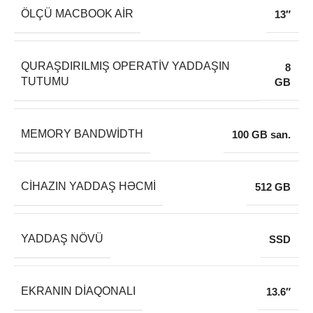
ÖLÇÜ MACBOOK AIR
13″
QURAŞDIRILMIŞ OPERATIV YADDAŞIN
8
TUTUMU
GB
MEMORY BANDWIDTH
100 GB san.
CIHAZIN YADDAŞ HƏCMI
512 GB
YADDAŞ NÖVÜ
SSD
EKRANIN DIAQONALI
13.6″