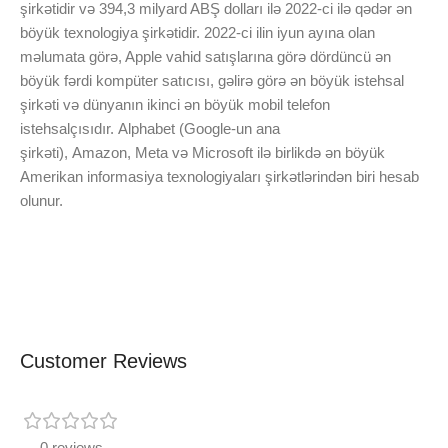
şirkətidir
və 394,3 milyard ABŞ dolları ilə 2022-ci ilə qədər ən
böyük texnologiya şirkətidir.
2022-ci ilin iyun ayına olan
məlumata görə, Apple vahid satışlarına görə dördüncü ən
böyük fərdi kompüter satıcısı, gəlirə görə ən böyük istehsal
şirkəti və dünyanın ikinci ən böyük mobil telefon
istehsalçısıdır. Alphabet (Google-un ana
şirkəti), Amazon, Meta və Microsoft ilə birlikdə ən böyük
Amerikan informasiya texnologiyaları şirkətlərindən biri hesab
olunur.
Customer Reviews
0 reviews