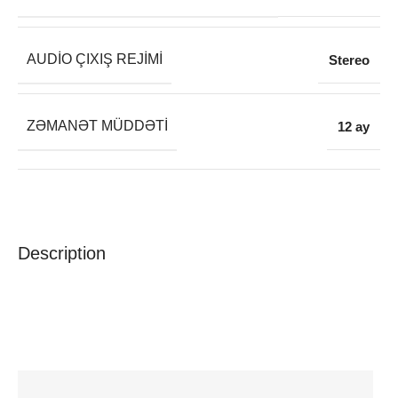
AUDIO ÇIXIŞ REJIMI
Stereo
ZƏMANƏT MÜDDƏTI
12 ay
Description