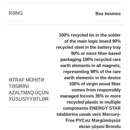
RƏNG
Boz kosmos
100% recycled tin in the solder
of the main logic board 90%
recycled steel in the battery tray
90% or more fiber-based
packaging 100% recycled rare
earth elements in all magnets,
representing 98% of the rare
earth elements in the device
ƏTRAF MÜHITƏ
100% of virgin wood fiber
TƏSIRINI
comes from responsibly
AZALTMAQ ÜÇÜN
managed forests 35% or more
XÜSUSIYYƏTLƏR
recycled plastic in multiple
components ENERGY STAR
tələblərinə cavab verir Mercury-
Free PVCsiz Mərgümüşsüz
ekran şüşəsi Bromlu