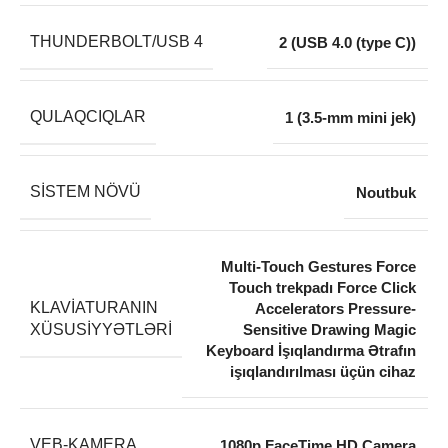
THUNDERBOLT/USB 4
2 (USB 4.0 (type C))
QULAQCIQLAR
1 (3.5-mm mini jek)
SISTEM NÖVÜ
Noutbuk
Multi-Touch Gestures Force
Touch trekpadı Force Click
KLAVIATURANIN
Accelerators Pressure-
XÜSUSIYYƏTLƏRI
Sensitive Drawing Magic
Keyboard İşıqlandırma Ətrafın
işıqlandırılması üçün cihaz
VEB-KAMERA
1080p FaceTime HD Camera