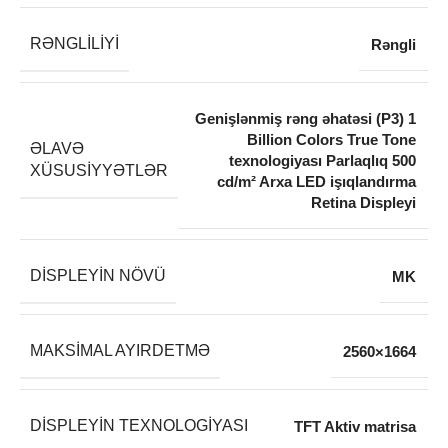
RƏNGLILIYI
Rəngli
Genişlənmiş rəng əhatəsi (P3) 1
Billion Colors True Tone
ƏLAVƏ
texnologiyası Parlaqlıq 500
XÜSUSIYYƏTLƏR
cd/m² Arxa LED işıqlandırma
Retina Displeyi
DISPLEYIN NÖVÜ
MK
MAKSIMAL AYIRDETMƏ
2560×1664
DISPLEYIN TEXNOLOGIYASI
TFT Aktiv matrisa