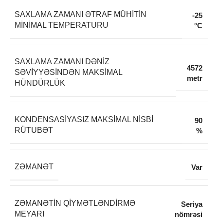
SAXLAMA ZAMANI ƏTRAF MÜHITIN
-25
MINIMAL TEMPERATURU
°C
SAXLAMA ZAMANI DƏNIZ
4572
SƏVIYYƏSINDƏN MAKSIMAL
metr
HÜNDÜRLÜK
KONDENSASIYASIZ MAKSIMAL NISBI
90
RÜTUBƏT
%
ZƏMANƏT
Var
ZƏMANƏTIN QIYMƏTLƏNDIRMƏ
Seriya
MEYARI
nömrəsi