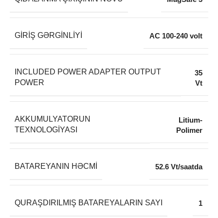
GIRIŞ GƏRGINLIYI
AC 100-240 volt
INCLUDED POWER ADAPTER OUTPUT
35
POWER
Vt
AKKUMULYATORUN
Litium-
TEXNOLOGIYASI
Polimer
BATAREYANIN HƏCMI
52.6 Vt/saatda
QURAŞDIRILMIŞ BATAREYALARIN SAYI
1