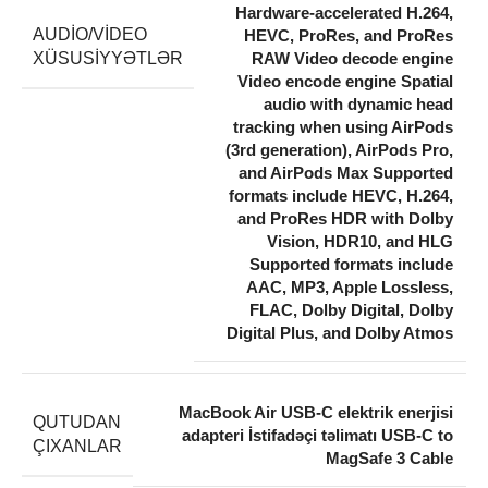
Hardware-accelerated H.264,
AUDIO/VIDEO
HEVC, ProRes, and ProRes
XÜSUSIYYƏTLƏR
RAW Video decode engine
Video encode engine Spatial
audio with dynamic head
tracking when using AirPods
(3rd generation), AirPods Pro,
and AirPods Max Supported
formats include HEVC, H.264,
and ProRes HDR with Dolby
Vision, HDR10, and HLG
Supported formats include
AAC, MP3, Apple Lossless,
FLAC, Dolby Digital, Dolby
Digital Plus, and Dolby Atmos
MacBook Air USB-C elektrik enerjisi
QUTUDAN
adapteri İstifadəçi təlimatı USB-C to
ÇIXANLAR
MagSafe 3 Cable