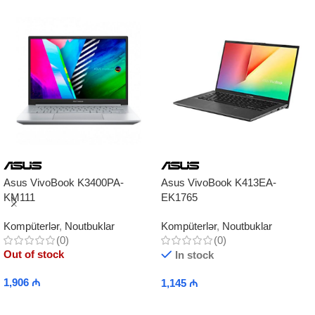
Asus VivoBook K3400PA-
Asus VivoBook K413EA-
KM111
EK1765
Kompüterlər
,
Noutbuklar
Kompüterlər
,
Noutbuklar
(0)
(0)
Out of stock
In stock
1,906
₼
1,145
₼
Read More
Add To Cart