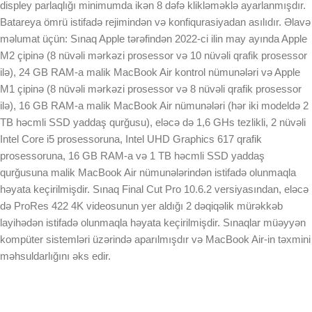
displey parlaqlığı minimumda ikən 8 dəfə klikləməklə ayarlanmışdır.
Batareya ömrü istifadə rejimindən və konfiqurasiyadan asılıdır. Əlavə
məlumat üçün: Sınaq Apple tərəfindən 2022-ci ilin may ayında Apple
M2 çipinə (8 nüvəli mərkəzi prosessor və 10 nüvəli qrafik prosessor
ilə), 24 GB RAM-a malik MacBook Air kontrol nümunələri və Apple
M1 çipinə (8 nüvəli mərkəzi prosessor və 8 nüvəli qrafik prosessor
ilə), 16 GB RAM-a malik MacBook Air nümunələri (hər iki modeldə 2
TB həcmli SSD yaddaş qurğusu), eləcə də 1,6 GHs tezlikli, 2 nüvəli
Intel Core i5 prosessoruna, Intel UHD Graphics 617 qrafik
prosessoruna, 16 GB RAM-a və 1 TB həcmli SSD yaddaş
qurğusuna malik MacBook Air nümunələrindən istifadə olunmaqla
həyata keçirilmişdir. Sınaq Final Cut Pro 10.6.2 versiyasından, eləcə
də ProRes 422 4K videosunun yer aldığı 2 dəqiqəlik mürəkkəb
layihədən istifadə olunmaqla həyata keçirilmişdir. Sınaqlar müəyyən
kompüter sistemləri üzərində aparılmışdır və MacBook Air-in təxmini
məhsuldarlığını əks edir.