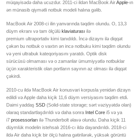
müqayisədə daha ucuzdur. 2011-ci ildən MacBook Air
Apple
-ın
ən münasib qiymətli notbuk modeli halına gəlib.
MacBook Air 2008-ci ilin yanvarında təqdim olundu. O, 13,3
düym ekranı və tam ölçülü
klaviaturası
ilə
premium ultraportativ kimi tanıdıldı. İncə dizaynı ilə diqqət
çəkən bu notbuk o vaxtın ən incə notbuku kimi təqdim olundu
və yeni ultrabuk kateqoriyasını yaratdı. Optik disk
sürücüsü olmaması və o zamanlar ümumiyyətlə notbuklar
üçün xarakteristik olan portların sayının az olması ilə diqqət
çəkirdi.
2010-cu ildə MacBook Air konusvari korpusla yenidən dizayn
edildi və Apple daha kiçik 11,6 düym versiyasını təqdim etdi.
Daimi yaddaş
SSD
(Solid-state storage; sərt vəziyyətdə olan)
olaraq standartlaşdırıldı və daha sonra
Intel Core
i5 və ya
i7
prosessorları
ilə Thunderbolt əlavə olundu.
Daha kiçik 11
düymlük modelin istehsalı 2016-cı ildə dayandırıldı. 2018-ci
ildə Air daha kiçik bir ölçü halına gətirilərək, yüksək görüntü