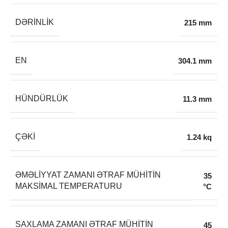
DƏRINLIK
215 mm
EN
304.1 mm
HÜNDÜRLÜK
11.3 mm
ÇƏKI
1.24 kq
ƏMƏLIYYAT ZAMANI ƏTRAF MÜHITIN
35
MAKSIMAL TEMPERATURU
°C
SAXLAMA ZAMANI ƏTRAF MÜHITIN
45