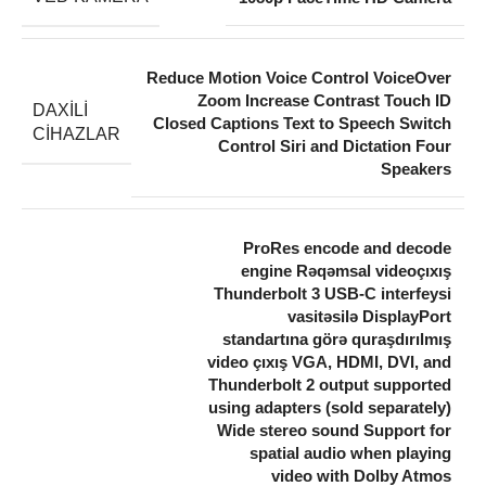
Reduce Motion Voice Control VoiceOver
Zoom Increase Contrast Touch ID
DAXILI
Closed Captions Text to Speech Switch
CIHAZLAR
Control Siri and Dictation Four
Speakers
ProRes encode and decode
engine Rəqəmsal videoçıxış
Thunderbolt 3 USB-C interfeysi
vasitəsilə DisplayPort
standartına görə quraşdırılmış
video çıxış VGA, HDMI, DVI, and
Thunderbolt 2 output supported
using adapters (sold separately)
Wide stereo sound Support for
spatial audio when playing
video with Dolby Atmos