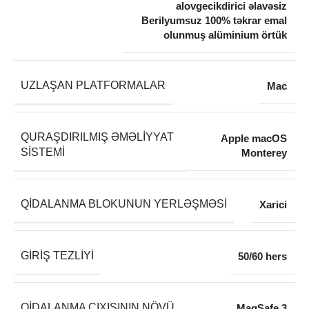
alovgecikdirici əlavəsiz
Berilyumsuz 100% təkrar emal
olunmuş alüminium örtük
UZLAŞAN PLATFORMALAR
Mac
QURAŞDIRILMIŞ ƏMƏLIYYAT
Apple macOS
SISTEMI
Monterey
QIDALANMA BLOKUNUN YERLƏŞMƏSI
Xarici
GIRIŞ TEZLIYI
50/60 hers
QIDALANMA ÇIXIŞININ NÖVÜ
MagSafe 3