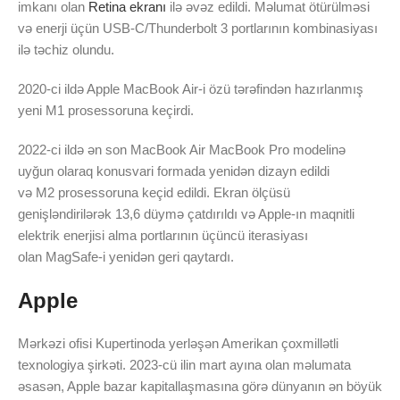
imkanı olan
Retina ekranı
ilə əvəz edildi. Məlumat ötürülməsi
və enerji üçün USB-C/Thunderbolt 3 portlarının kombinasiyası
ilə təchiz olundu.
2020-ci ildə Apple MacBook Air-i özü tərəfindən hazırlanmış
yeni M1 prosessoruna keçirdi.
2022-ci ildə ən son MacBook Air MacBook Pro modelinə
uyğun olaraq konusvari formada yenidən dizayn edildi
və M2 prosessoruna keçid edildi. Ekran ölçüsü
genişləndirilərək 13,6 düymə çatdırıldı və Apple-ın maqnitli
elektrik enerjisi alma portlarının üçüncü iterasiyası
olan MagSafe-i yenidən geri qaytardı.
Apple
Mərkəzi ofisi Kupertinoda yerləşən Amerikan çoxmillətli
texnologiya şirkəti. 2023-cü ilin mart ayına olan məlumata
əsasən, Apple bazar kapitallaşmasına görə dünyanın ən böyük