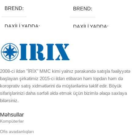
BREND
BREND
DAXILI YADDA
DAXILI YADDA
EKRAN
EKRAN
KORPUSUN RNGI:
KORPUSUN RNGI:
2008-ci ildən "İRİX" MMC kimi yalnız pərakəndə satışla fəaliyyətə
başlayan şirkətimiz 2015-ci ildən etibarən həm topdan həm də
LCD
LCD
koroprativ satış xidmətlərini də müştərilərinə təklif edir. Böyük
sifarişlərinizi daha sərfəli əldə etmək üçün bizimlə əlaqə saxlaya
OPERATIV YADDA
OPERATIV YADDA
bilərsiniz.
Məhsullar
OXUNAN BARKOD NV:
OXUNAN BARKOD NV:
Kompüterlər
Ofis avadanlıqları
PROCESSOR
PROCESSOR