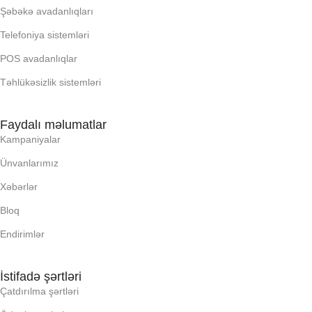
Şəbəkə avadanlıqları
Telefoniya sistemləri
PROSESSOR
PROSESSOR
POS avadanlıqlar
QURULU:
QURULU:
Təhlükəsizlik sistemləri
RAM
RAM
Faydalı məlumatlar
Kampaniyalar
RNG
RNG
Ünvanlarımız
Xəbərlər
SSD
SSD
Bloq
Endirimlər
YAYC DALANN
YAYC DALANN
UZUNLUU,
UZUNLUU,
İstifadə şərtləri
Çatdırılma şərtləri
KI, Q:
KI, Q: