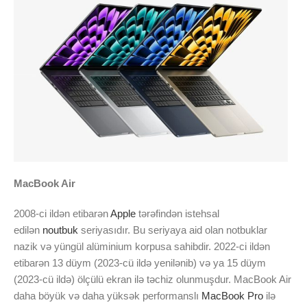
MacBook Air
2008-ci ildən etibarən
Apple
tərəfindən istehsal
edilən
noutbuk
seriyasıdır. Bu seriyaya aid olan notbuklar
nazik və yüngül alüminium korpusa sahibdir. 2022-ci ildən
etibarən 13 düym (2023-cü ildə yenilənib) və ya 15 düym
(2023-cü ildə) ölçülü ekran ilə təchiz olunmuşdur. MacBook Air
daha böyük və daha yüksək performanslı
MacBook Pro
ilə