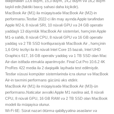
diaqonalları 13,6 düym, 15,3 düym, 14,2 düym və 16,2 düym
təşkil edir.(faktiki baxış sahəsi daha kiçikdir).
MacBook Air (M1) ilə müqayisədə MacBook Air (M2)-in
performansı.Testlər 2022-ci ilin may ayında Apple tərəfindən
Apple M2-li, 8 nüvəli SRI, 10 nüvəli GPU və 24 GB operativ
yaddaşlı 13 düymlük MacBook Air sistemləri, həmçinin Apple
M1-ə sahib, 8 nüvəli CPU, 8 nüvəli GPU və 16 GB operativ
yaddaş və 2 TB SSD konfiqurasiyalı MacBook Air , həmçinin
1,6 GHz tezliyi ilə iki nüvəli Intel Core 15 bazalı, Intel UHD
Graphics 617, 16 GB operativ yaddaş və 1 TB SSD olan Mac
Air-dən istifadə etməklə aparılmışdır. Final Cut Pro 10.6.2 4K
ProRes 422 media ilə 2 dəqiqəlik layihədə test edilmişdir.
Testlər xüsusi kompüter sistemlərində icra olunur və MacBook
Air-in təxmini performans gücünü əks etdirir.
MacBook Air (M1) ilə müqayisədə MacBook Air (M3)-ün
performansı.Nəticələr əvvəlki Apple M1 nəslinə aid, 8 nüvəli
CPU, 8 nüvəli GPU, 16 GB RAM və 2 TB SSD olan MacBook
modeli ilə müqayisə olunur.
Wi‑Fi 6E: Sürət nəzəri ötürmə qabiliyyətinə əsaslanır və