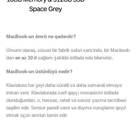
MacBook-un ömrü nə qədərdir?
Ümumi olaraq, xüsusi bir fabrik səhvi xaricində, bir Macbook-
dan
ən az 10 il
sağlam şəkildə istifadə edə bilərsiniz.
MacBook-un üstünlüyü nədir?
Klaviatura hər şeyi daha sürətli və daha səmərəli etməyə
imkan verir. Klaviaturada zərif qayçı mexanizmi istifadə
olunduğundan, o, həssas, rahat və səssiz yazma təcrübəsi
təqdim edir. Sensor paneli vaxtı və düymə vuruşlarını qeyd
etmək üçün əmrləri təmin edir.