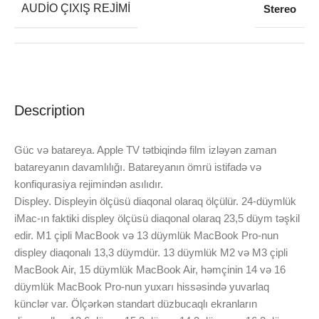
AUDIO ÇIXIŞ REJIMI
Stereo
Description
Güc və batareya. Apple TV tətbiqində film izləyən zaman
batareyanın davamlılığı. Batareyanın ömrü istifadə və
konfiqurasiya rejimindən asılıdır.
Displey. Displeyin ölçüsü diaqonal olaraq ölçülür. 24-düymlük
iMac-ın faktiki displey ölçüsü diaqonal olaraq 23,5 düym təşkil
edir. M1 çipli MacBook və 13 düymlük MacBook Pro-nun
displey diaqonalı 13,3 düymdür. 13 düymlük M2 və M3 çipli
MacBook Air, 15 düymlük MacBook Air, həmçinin 14 və 16
düymlük MacBook Pro-nun yuxarı hissəsində yuvarlaq
künclər var. Ölçərkən standart düzbucaqlı ekranların