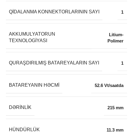
QIDALANMA KONNEKTORLARININ SAYI
1
AKKUMULYATORUN
Litium-
TEXNOLOGIYASI
Polimer
QURAŞDIRILMIŞ BATAREYALARIN SAYI
1
BATAREYANIN HƏCMI
52.6 Vt/saatda
DƏRINLIK
215 mm
HÜNDÜRLÜK
11.3 mm