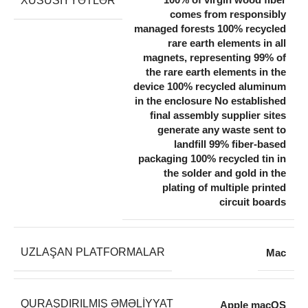
XÜSUSIYYƏTLƏR
comes from responsibly
managed forests 100% recycled
rare earth elements in all
magnets, representing 99% of
the rare earth elements in the
device 100% recycled aluminum
in the enclosure No established
final assembly supplier sites
generate any waste sent to
landfill 99% fiber-based
packaging 100% recycled tin in
the solder and gold in the
plating of multiple printed
circuit boards
UZLAŞAN PLATFORMALAR
Mac
QURAŞDIRILMIŞ ƏMƏLIYYAT
Apple macOS