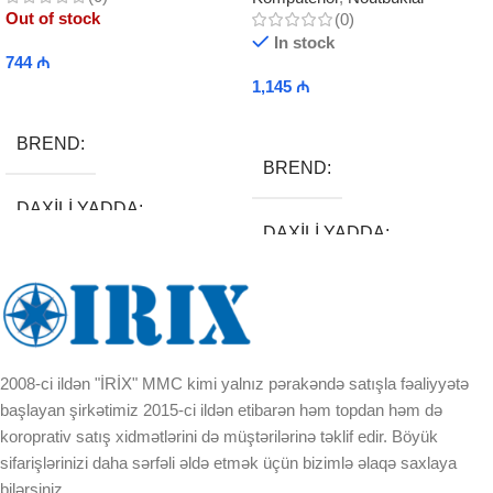
Out of stock
(0)
In stock
744
₼
1,145
₼
Read More
Add To Cart
BREND
BREND
DAXILI YADDA
DAXILI YADDA
EKRAN
EKRAN
KORPUSUN RNGI:
KORPUSUN RNGI:
2008-ci ildən "İRİX" MMC kimi yalnız pərakəndə satışla fəaliyyətə
LCD
başlayan şirkətimiz 2015-ci ildən etibarən həm topdan həm də
LCD
koroprativ satış xidmətlərini də müştərilərinə təklif edir. Böyük
sifarişlərinizi daha sərfəli əldə etmək üçün bizimlə əlaqə saxlaya
OPERATIV YADDA
bilərsiniz.
OPERATIV YADDA