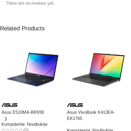
There are no reviews yet.
Related Products
Asus E510MA-BR698
Asus VivoBook K413EA-
EK1765
Kompüterlər
,
Noutbuklar
(0)
Kompüterlər
,
Noutbuklar