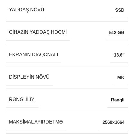
YADDAŞ NÖVÜ
SSD
CIHAZIN YADDAŞ HƏCMI
512 GB
EKRANIN DIAQONALI
13.6″
DISPLEYIN NÖVÜ
MK
RƏNGLILIYI
Rəngli
MAKSIMAL AYIRDETMƏ
2560×1664