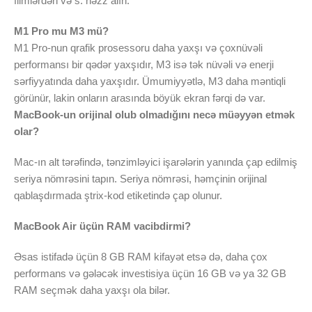
filmlərdən və s. həzz alın.
M1 Pro mu M3 mü?
M1 Pro-nun qrafik prosessoru daha yaxşı və çoxnüvəli
performansı bir qədər yaxşıdır, M3 isə tək nüvəli və enerji
sərfiyyatında daha yaxşıdır. Ümumiyyətlə, M3 daha məntiqli
görünür, lakin onların arasında böyük ekran fərqi də var.
MacBook-un orijinal olub olmadığını necə müəyyən etmək
olar?
Mac-ın alt tərəfində, tənzimləyici işarələrin yanında çap edilmiş
seriya nömrəsini tapın. Seriya nömrəsi, həmçinin orijinal
qablaşdırmada ştrix-kod etiketində çap olunur.
MacBook Air üçün RAM vacibdirmi?
Əsas istifadə üçün 8 GB RAM kifayət etsə də, daha çox
performans və gələcək investisiya üçün 16 GB və ya 32 GB
RAM seçmək daha yaxşı ola bilər.