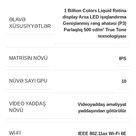
1 Billion Colors Liquid Retina
display Arxa LED işıqlandırma
ƏLAVƏ
Genişlənmiş rəng əhatəsi (P3)
XÜSUSIYYƏTLƏR
Parlaqlıq 500 cd/m² True Tone
texnologiyası
MATRISIN NÖVÜ
IPS
NÜVƏ SAYI GPU
10
VIDEO YADDAŞ
Videoyaddaş əməliyyat
NÖVÜ
yaddaşından götürülür
WI-FI
IEEE 802.11ax Wi-Fi 6E