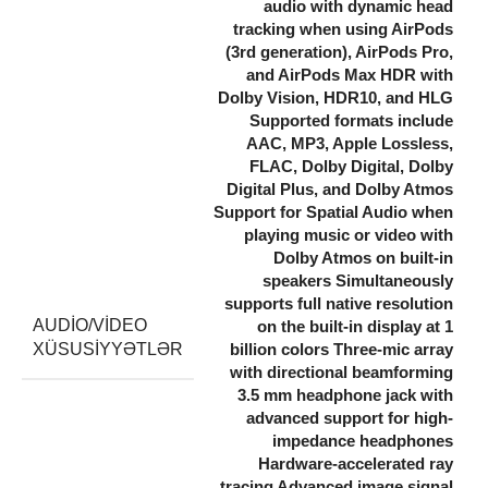
audio with dynamic head
tracking when using AirPods
(3rd generation), AirPods Pro,
and AirPods Max HDR with
Dolby Vision, HDR10, and HLG
Supported formats include
AAC, MP3, Apple Lossless,
FLAC, Dolby Digital, Dolby
Digital Plus, and Dolby Atmos
Support for Spatial Audio when
playing music or video with
Dolby Atmos on built-in
speakers Simultaneously
supports full native resolution
AUDIO/VIDEO
on the built-in display at 1
XÜSUSIYYƏTLƏR
billion colors Three-mic array
with directional beamforming
3.5 mm headphone jack with
advanced support for high-
impedance headphones
Hardware-accelerated ray
tracing Advanced image signal