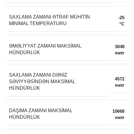
SAXLAMA ZAMANI ƏTRAF MÜHITIN
-25
MINIMAL TEMPERATURU
°C
ƏMƏLIYYAT ZAMANI MAKSIMAL
3048
HÜNDÜRLÜK
metr
SAXLAMA ZAMANI DƏNIZ
4572
SƏVIYYƏSINDƏN MAKSIMAL
metr
HÜNDÜRLÜK
DAŞIMA ZAMANI MAKSIMAL
10668
HÜNDÜRLÜK
metr