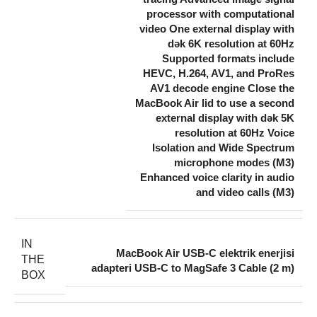
processor with computational
video One external display with
dək 6K resolution at 60Hz
Supported formats include
HEVC, H.264, AV1, and ProRes
AV1 decode engine Close the
MacBook Air lid to use a second
external display with dək 5K
resolution at 60Hz Voice
Isolation and Wide Spectrum
microphone modes (M3)
Enhanced voice clarity in audio
and video calls (M3)
IN
MacBook Air USB-C elektrik enerjisi
THE
adapteri USB-C to MagSafe 3 Cable (2 m)
BOX