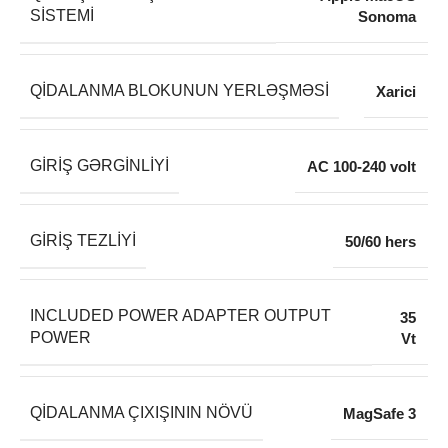
SISTEMI
Sonoma
QIDALANMA BLOKUNUN YERLƏŞMƏSI
Xarici
GIRIŞ GƏRGINLIYI
AC 100-240 volt
GIRIŞ TEZLIYI
50/60 hers
INCLUDED POWER ADAPTER OUTPUT
35
POWER
Vt
QIDALANMA ÇIXIŞININ NÖVÜ
MagSafe 3