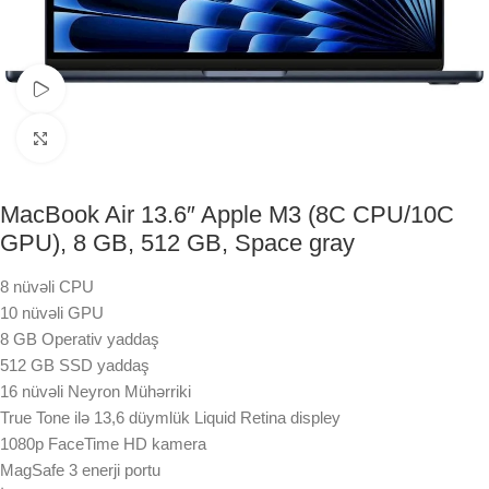
Watch video
Click to enlarge
MacBook Air 13.6″ Apple M3 (8C CPU/10C
GPU), 8 GB, 512 GB, Space gray
8 nüvəli CPU
10 nüvəli GPU
8 GB Operativ yaddaş
512 GB SSD yaddaş
16 nüvəli Neyron Mühərriki
True Tone ilə 13,6 düymlük Liquid Retina displey
1080p FaceTime HD kamera
MagSafe 3 enerji portu