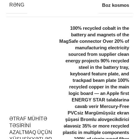
RƏNG
Boz kosmos
100% recycled cobalt in the
battery and magnets of the
MagSafe connector Over 20% of
manufacturing electricity
sourced from supplier clean
energy projects 90% recycled
steel in the battery tray,
keyboard feature plate, and
trackpad beam plate 100%
recycled copper in the main
logic board — an Apple first
ENERGY STAR tələblərinə
cavab verir Mercury-Free
PVCsiz Mərgümüşsüz ekran
ƏTRAF MÜHITƏ
şüşəsi Bromlu alovgecikdirici
TƏSIRINI
əlavəsiz 35% or more recycled
AZALTMAQ ÜÇÜN
plastic in multiple components
100% of virgin wood fiber