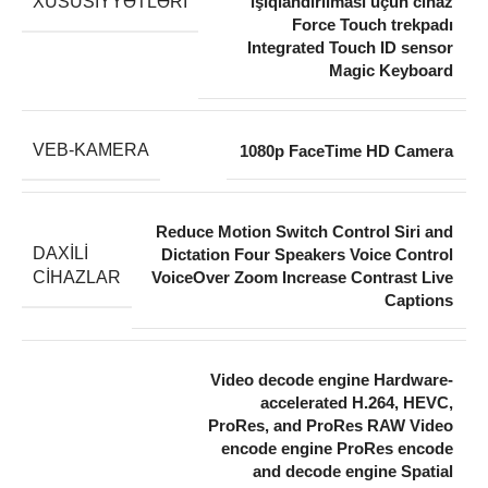
XÜSUSIYYƏTLƏRI
işıqlandırılması üçün cihaz
Force Touch trekpadı
Integrated Touch ID sensor
Magic Keyboard
VEB-KAMERA
1080p FaceTime HD Camera
Reduce Motion Switch Control Siri and
DAXILI
Dictation Four Speakers Voice Control
CIHAZLAR
VoiceOver Zoom Increase Contrast Live
Captions
Video decode engine Hardware-
accelerated H.264, HEVC,
ProRes, and ProRes RAW Video
encode engine ProRes encode
and decode engine Spatial