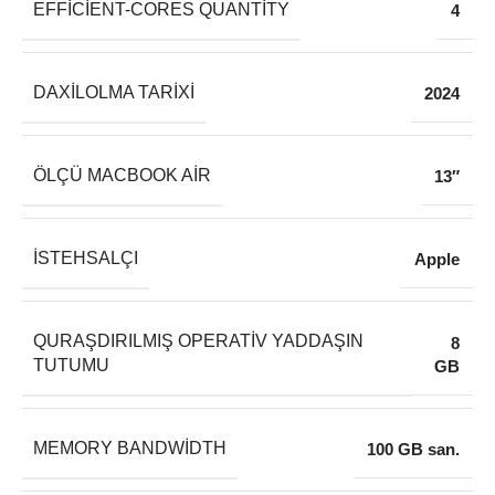
EFFICIENT-CORES QUANTITY
4
DAXILOLMA TARIXI
2024
ÖLÇÜ MACBOOK AIR
13″
İSTEHSALÇI
Apple
QURAŞDIRILMIŞ OPERATIV YADDAŞIN
8
TUTUMU
GB
MEMORY BANDWIDTH
100 GB san.