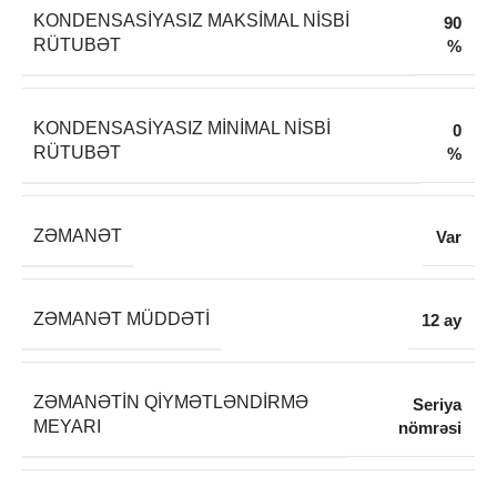
KONDENSASIYASIZ MAKSIMAL NISBI
90
RÜTUBƏT
%
KONDENSASIYASIZ MINIMAL NISBI
0
RÜTUBƏT
%
ZƏMANƏT
Var
ZƏMANƏT MÜDDƏTI
12 ay
ZƏMANƏTIN QIYMƏTLƏNDIRMƏ
Seriya
MEYARI
nömrəsi