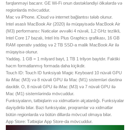
fərqlənməyi bacarır. GE Wi-Fi onun dəstəkləndiyi ölkələrdə və
regionlarda mövcuddur.
Mac və iPhone. iCloud və internet bağlantısı tələb olunur.
Intel əsaslı MacBook Air (2020) ilə müqayisədə MacBook Air
(M3) performansı: Nəticələr əvvəlki 4 nüvəli, 1,2 GHz tezlikli,
Intel Core 17 bazalı, Intel Iris Plus Graphics qrafikası, 16 GB
RAM operativ yaddaş və 2 TB SSD-a malik MacBook Air ilə
müqayisə olunur.
Yaddaş. 1 GB = 1 milyard bayt, 1 TB 1 trilyon baytdır. Faktiki
həcm formatlanmış formada daha kiçikdir.
Touch ID: Touch ID funksiyalı Magic Keyboard 10 nüvəli GPU
ilə iMac (M3) və 8 nüvəli GPU ilə Mac (M1) sistemləri dəstinə
daxildir. O, 8 nüvəli GPU ilə iMac (M3) və 7 nüvəli GPU ilə
Mac (M1) sistemlərində mövcuddur.
Funksiyaların, tətbiqlərin və xidmətlərin əlçatanlığı. Funksiyalar
dəyişdirilə bilər. Bəzi funksiyalar, proqramlar və xidmətlər
bütün regionlarda və bütün dillərdə mövcud olmaya bilər.
App Store: Tətbiqlər App Store-da mövcuddur.