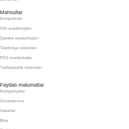
OXUNAN BARKOD NV:
Məhsullar
OXUNAN BARKOD NV:
Kompüterlər
PROCESSOR
Ofis avadanlıqları
PROCESSOR
Şəbəkə avadanlıqları
PROSESSOR
Telefoniya sistemləri
PROSESSOR
POS avadanlıqlar
QURULU:
Təhlükəsizlik sistemləri
QURULU:
RAM
Faydalı məlumatlar
RAM
Kampaniyalar
RNG
Ünvanlarımız
RNG
Xəbərlər
SSD
SSD
Bloq