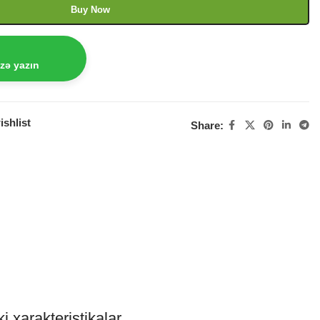
Buy Now
izə yazın
ishlist
Share:
i xarakteristikalar