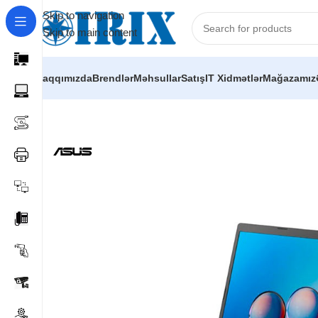
Skip to navigation
Skip to main content
Haqqımızda
Brendlər
Məhsullar
Satış
IT Xidmətlər
Mağazamız
Home
/
Shop
/
Kompüterlər
/
Asus X515FA-BR037