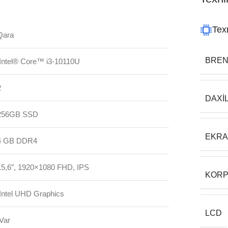
Texn
Qara
BRE
Intel® Core™ i3-10110U
2
DAXI
256GB SSD
EKR
4 GB DDR4
15,6″, 1920×1080 FHD, IPS
KORP
Intel UHD Graphics
LCD
Var