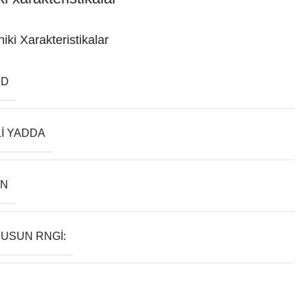
iki Xarakteristikalar
ND
LI YADDA
AN
USUN RNGI: