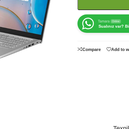
Tamara
Online
Sualınız var? B
Compare
Add to w
Texnik