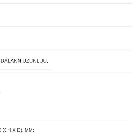
 DALANN UZUNLUU,
E X H X D), MM: