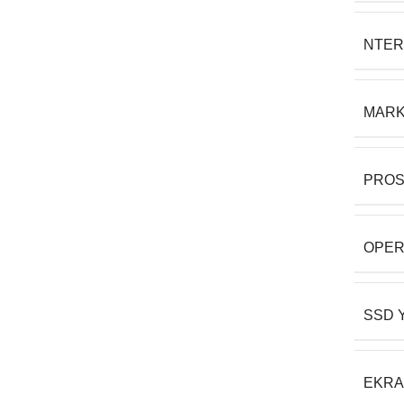
NTER
MAR
PRO
OPER
SSD 
EKR