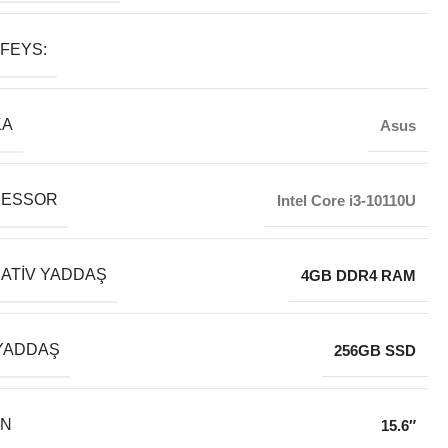
FEYS:
KA
Asus
SESSOR
Intel Core i3-10110U
ATIV YADDAŞ
4GB DDR4 RAM
YADDAŞ
256GB SSD
AN
15.6″