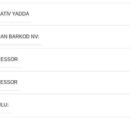
ATIV YADDA
AN BARKOD NV:
CESSOR
SESSOR
LU: