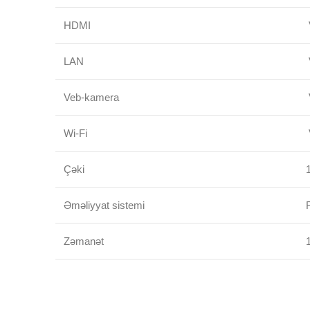
HDMI
LAN
Veb-kamera
Wi-Fi
Çəki
Əməliyyat sistemi
Zəmanət
1