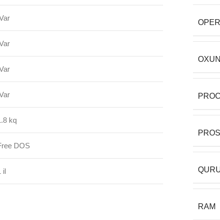
Var
OPER
Var
OXUN
Var
Var
PRO
1.8 kq
PRO
Free DOS
QURU
 il
RAM