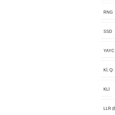
RNG
SSD
YAYC
KI, Q:
KLI
LLR (