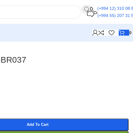
(+994 12) 310 08 
(+994 55) 207 31 
0
-BR037
Add To Cart