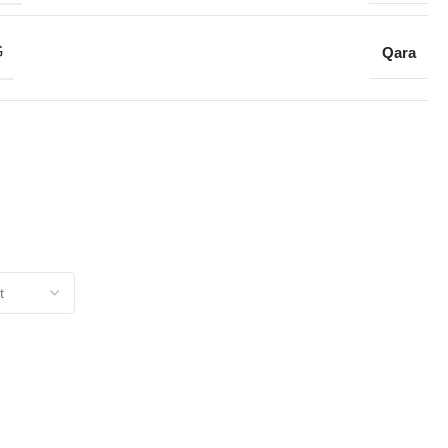
G
Qara