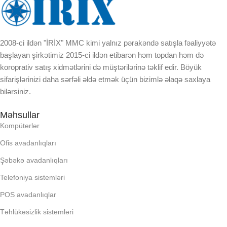
EKRAN
EKRAN
2008-ci ildən "İRİX" MMC kimi yalnız pərakəndə satışla fəaliyyətə
KORPUSUN RNGI:
KORPUSUN RNGI:
başlayan şirkətimiz 2015-ci ildən etibarən həm topdan həm də
koroprativ satış xidmətlərini də müştərilərinə təklif edir. Böyük
LCD
LCD
sifarişlərinizi daha sərfəli əldə etmək üçün bizimlə əlaqə saxlaya
bilərsiniz.
OPERATIV YADDA
OPERATIV YADDA
Məhsullar
Kompüterlər
OXUNAN BARKOD NV:
OXUNAN BARKOD NV:
Ofis avadanlıqları
Şəbəkə avadanlıqları
PROCESSOR
PROCESSOR
Telefoniya sistemləri
PROSESSOR
PROSESSOR
POS avadanlıqlar
Təhlükəsizlik sistemləri
QURULU:
QURULU: