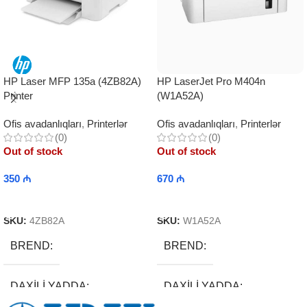
HP LaserJet Pro M404n
HP Laser MFP 135a (4ZB82A)
(W1A52A)
Printer
Ofis avadanlıqları
,
Printerlər
Ofis avadanlıqları
,
Printerlər
(0)
(0)
Out of stock
Out of stock
670
₼
350
₼
Read More
Read More
SKU:
W1A52A
SKU:
4ZB82A
BREND
BREND
DAXILI YADDA
DAXILI YADDA