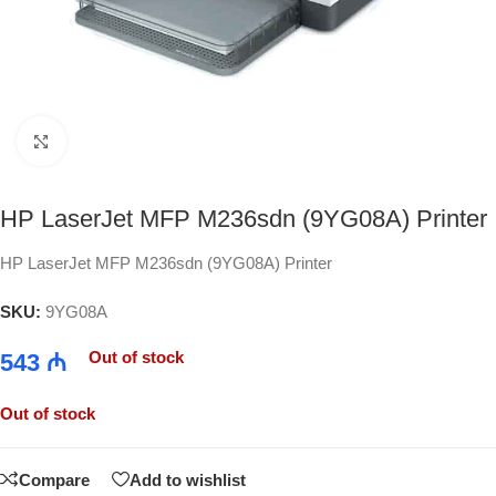
Click to enlarge
HP LaserJet MFP M236sdn (9YG08A) Printer
HP LaserJet MFP M236sdn (9YG08A) Printer
SKU:
9YG08A
Out of stock
543
₼
Out of stock
Compare
Add to wishlist