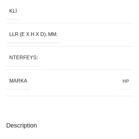
KLI
LLR (E X H X D), MM:
NTERFEYS:
MARKA
HP
Description