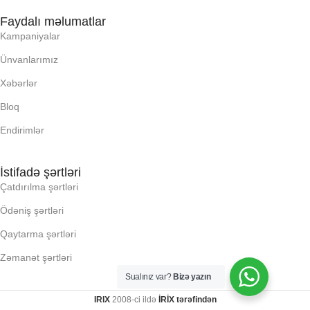
Faydalı məlumatlar
Kampaniyalar
RAM
RAM
Ünvanlarımız
RNG
RNG
Xəbərlər
Bloq
SSD
SSD
Endirimlər
YAYC DALANN
YAYC DALANN
İstifadə şərtləri
UZUNLUU,
UZUNLUU,
Çatdırılma şərtləri
Ödəniş şərtləri
KI, Q:
KI, Q:
Qaytarma şərtləri
KLI
KLI
Zəmanət şərtləri
Sualınız var?
Bizə yazın
LLR (E X H X D), MM:
LLR (E X H X D), MM:
IRIX
2008-ci ildə
İRİX tərəfindən