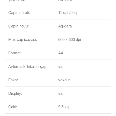
Çapın sürəti:
11 səh/dəq
Çapın növü:
Ağ-qara
Max çap icazəsi:
600 x 600 dpi
Format:
A4
Avtomatik ikitərəfli çap
var
Faks:
yoxdur
Displey:
var
Çəki:
9.5 kq