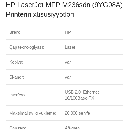
HP LaserJet MFP M236sdn (9YG08A)
Printerin xüsusiyyətləri
Brend:
HP
Çap texnologiyası:
Lazer
Kopiya:
var
Skaner:
var
USB 2.0, Ethernet
İnterfeys:
10/100Base-TX
Maksimal aylıq yükləmə:
20 000 səhifə
Çap rəngi:
Ağ-qara