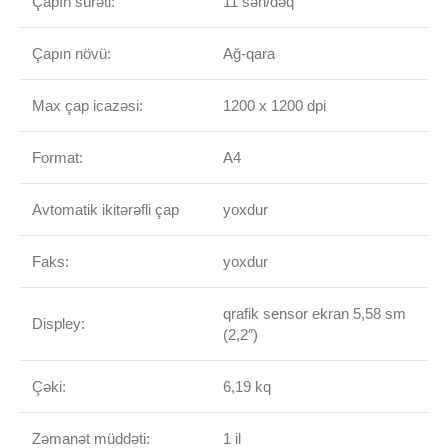
Çapın sürəti:
11 səh/dəq
Çapın növü:
Ağ-qara
Max çap icazəsi:
1200 x 1200 dpi
Format:
A4
Avtomatik ikitərəfli çap
yoxdur
Faks:
yoxdur
qrafik sensor ekran 5,58 sm
Displey:
(2,2″)
Çəki:
6,19 kq
Zəmanət müddəti:
1 il