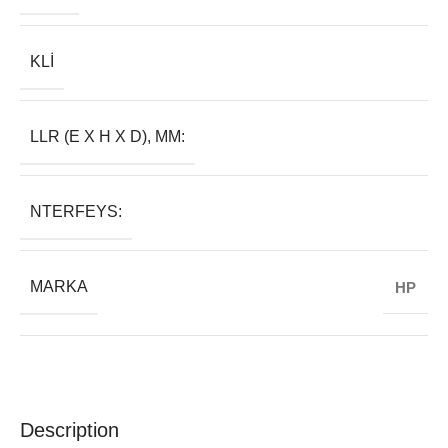
KLI
LLR (E X H X D), MM:
NTERFEYS:
MARKA
HP
Description