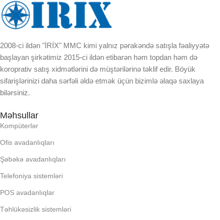
EKRAN
KORPUSUN RNGI:
2008-ci ildən "İRİX" MMC kimi yalnız pərakəndə satışla fəaliyyətə
başlayan şirkətimiz 2015-ci ildən etibarən həm topdan həm də
LCD
koroprativ satış xidmətlərini də müştərilərinə təklif edir. Böyük
sifarişlərinizi daha sərfəli əldə etmək üçün bizimlə əlaqə saxlaya
OPERATIV YADDA
bilərsiniz.
Məhsullar
OXUNAN BARKOD NV:
Kompüterlər
Ofis avadanlıqları
PROCESSOR
Şəbəkə avadanlıqları
PROSESSOR
Telefoniya sistemləri
POS avadanlıqlar
QURULU:
Təhlükəsizlik sistemləri