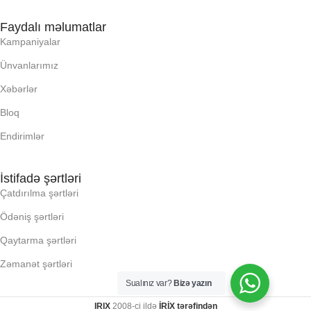
RAM
Faydalı məlumatlar
Kampaniyalar
RNG
Ünvanlarımız
Xəbərlər
SSD
Bloq
Endirimlər
YAYC DALANN
UZUNLUU,
İstifadə şərtləri
Çatdırılma şərtləri
KI, Q:
Ödəniş şərtləri
KLI
Qaytarma şərtləri
Zəmanət şərtləri
LLR (E X H X D), MM:
Sualınız var?
Bizə yazın
IRIX
2008-ci ildə
İRİX tərəfindən