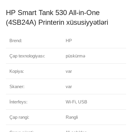
HP Smart Tank 530 All-in-One
(4SB24A) Printerin xüsusiyyətləri
Brend:
HP
Çap texnologiyası:
püskürmə
Kopiya:
var
Skaner:
var
İnterfeys:
Wi-Fi, USB
Çap rəngi:
Rəngli