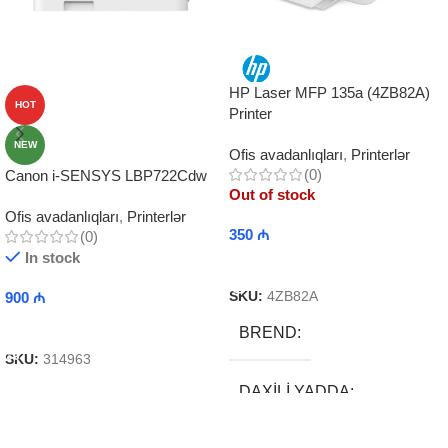
HP Laser MFP 135a (4ZB82A)
HOT
Printer
NEW
Ofis avadanlıqları
,
Printerlər
(0)
Canon i-SENSYS LBP722Cdw
Out of stock
Ofis avadanlıqları
,
Printerlər
350
₼
(0)
In stock
Read More
900
₼
SKU:
4ZB82A
Add To Cart
BREND
SKU:
314963
DAXILI YADDA