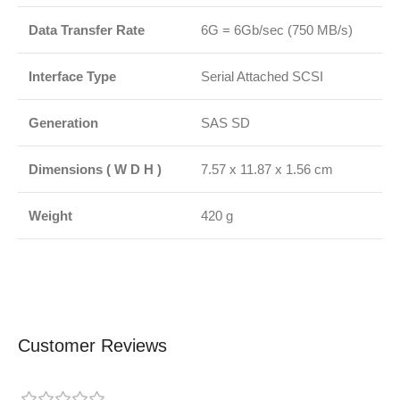
Data Transfer Rate
6G = 6Gb/sec (750 MB/s)
Interface Type
Serial Attached SCSI
Generation
SAS SD
Dimensions ( W D H )
7.57 x 11.87 x 1.56 cm
Weight
420 g
Customer Reviews