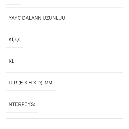
YAYC DALANN UZUNLUU,
KI, Q:
KLI
LLR (E X H X D), MM:
NTERFEYS: