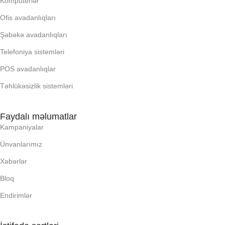
Kompüterlər
Ofis avadanlıqları
OPERATIV YADDA
Şəbəkə avadanlıqları
OXUNAN BARKOD NV:
Telefoniya sistemləri
POS avadanlıqlar
PROCESSOR
Təhlükəsizlik sistemləri
PROSESSOR
Faydalı məlumatlar
Kampaniyalar
QURULU:
Ünvanlarımız
Xəbərlər
RAM
Bloq
Endirimlər
RNG