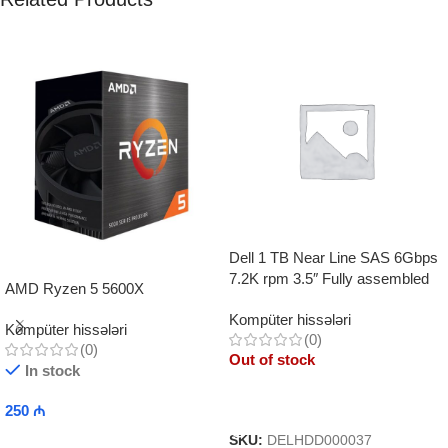
Dell 1 TB Near Line SAS 6Gbps
7.2K rpm 3.5″ Fully assembled
AMD Ryzen 5 5600X
(Hot Plug) Hard Drive
Kompüter hissələri
Kompüter hissələri
(0)
(0)
Out of stock
In stock
Read More
250
₼
Add To Cart
SKU:
DELHDD000037