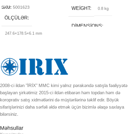
SKU:
5001623
WEIGHT
0.8 kg
ÖLÇÜLƏR
DIMENSIONS
247.6×178.5×6.1 mm
20 × 25 × 13 cm
BREND
DAXILI YADDA
2008-ci ildən "İRİX" MMC kimi yalnız pərakəndə satışla fəaliyyətə
başlayan şirkətimiz 2015-ci ildən etibarən həm topdan həm də
EKRAN
koroprativ satış xidmətlərini də müştərilərinə təklif edir. Böyük
sifarişlərinizi daha sərfəli əldə etmək üçün bizimlə əlaqə saxlaya
KORPUSUN RNGI:
bilərsiniz.
Məhsullar
LCD