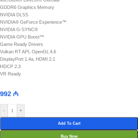
GDDR6 Graphics Memory
NVIDIA DLSS
NVIDIA® GeForce Experience™
NVIDIA G-SYNC®
NVIDIA GPU Boost™
Game Ready Drivers
Vulkan RT API, OpenGL 4.6
DisplayPort 1.4a, HDMI 2.1
HDCP 2.3
VR Ready
992
₼
-
+
Add To Cart
Buy Now