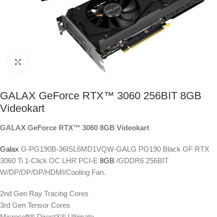
Click to enlarge
GALAX GeForce RTX™ 3060 256BIT 8GB
Videokart
GALAX GeForce RTX™ 3060 8GB Videokart
Galax
G-PG190B-36ISL6MD1VQW-GALG PG190 Black GF RTX
3060 Ti 1-Click OC LHR PCI-E
8GB
/GDDR6 256BIT
W/DP/DP/DP/HDMI/Cooling Fan.
2nd Gen Ray Tracing Cores
3rd Gen Tensor Cores
Microsoft® DirectX® Ultimate