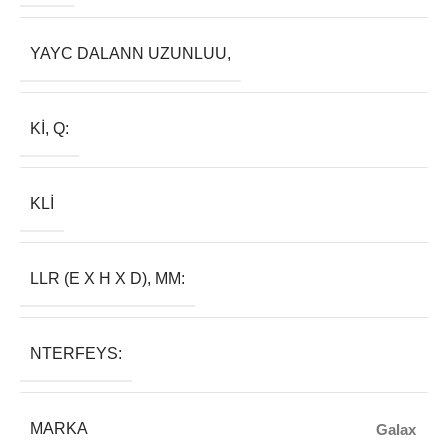
YAYC DALANN UZUNLUU,
KI, Q:
KLI
LLR (E X H X D), MM:
NTERFEYS:
MARKA
Galax