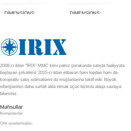
DIMENSIONS
DIMENSIONS
5 × 15 × 3 cm
5 × 15 × 3 cm
BREND
BREND
DAXILI YADDA
DAXILI YADDA
2008-ci ildən "İRİX" MMC kimi yalnız pərakəndə satışla fəaliyyətə
başlayan şirkətimiz 2015-ci ildən etibarən həm topdan həm də
EKRAN
EKRAN
koroprativ satış xidmətlərini də müştərilərinə təklif edir. Böyük
sifarişlərinizi daha sərfəli əldə etmək üçün bizimlə əlaqə saxlaya
bilərsiniz.
KORPUSUN RNGI:
KORPUSUN RNGI:
Məhsullar
Kompüterlər
LCD
LCD
Ofis avadanlıqları
OPERATIV YADDA
OPERATIV YADDA