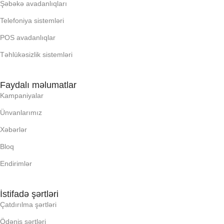
Şəbəkə avadanlıqları
Telefoniya sistemləri
OXUNAN BARKOD NV:
OXUNAN BARKOD NV:
POS avadanlıqlar
Təhlükəsizlik sistemləri
PROCESSOR
PROCESSOR
Faydalı məlumatlar
PROSESSOR
PROSESSOR
Kampaniyalar
Ünvanlarımız
QURULU:
QURULU:
Xəbərlər
Bloq
RAM
RAM
Endirimlər
RNG
RNG
İstifadə şərtləri
Çatdırılma şərtləri
SSD
SSD
Ödəniş şərtləri