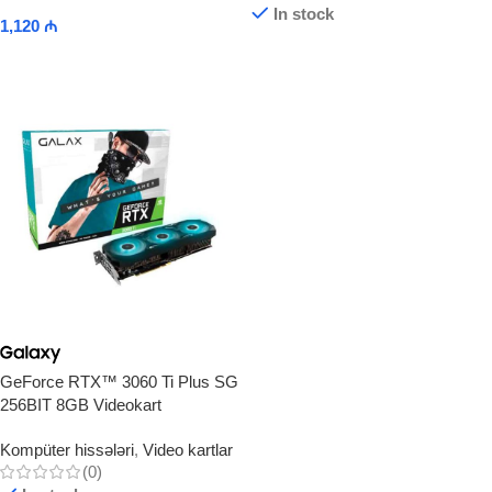
In stock
1,120
₼
Add To Cart
Read More
GeForce RTX™ 3060 Ti Plus SG
256BIT 8GB Videokart
Kompüter hissələri
,
Video kartlar
(0)