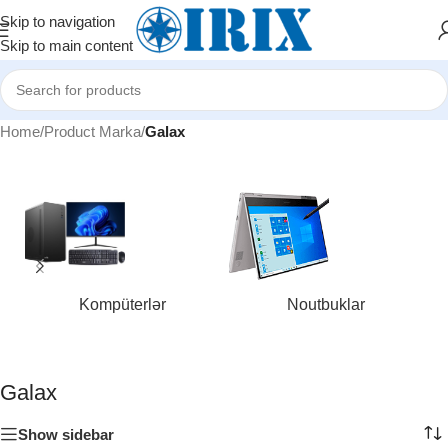
Skip to navigation
Skip to main content
Home
/
Product Marka
/
Galax
Kompüterlər
Noutbuklar
Galax
Show sidebar