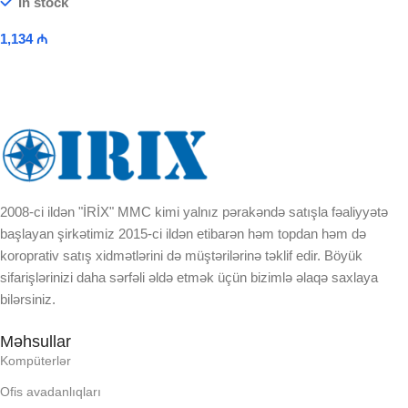
In stock
1,134
₼
Add To Cart
2008-ci ildən "İRİX" MMC kimi yalnız pərakəndə satışla fəaliyyətə
başlayan şirkətimiz 2015-ci ildən etibarən həm topdan həm də
koroprativ satış xidmətlərini də müştərilərinə təklif edir. Böyük
sifarişlərinizi daha sərfəli əldə etmək üçün bizimlə əlaqə saxlaya
bilərsiniz.
Məhsullar
Kompüterlər
Ofis avadanlıqları