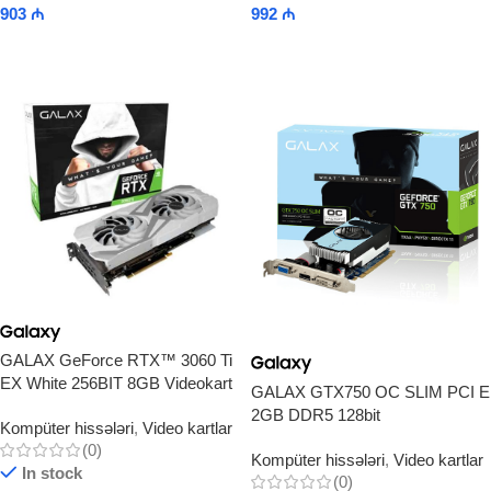
903
₼
992
₼
Add To Cart
Add To Cart
GALAX GeForce RTX™ 3060 Ti
EX White 256BIT 8GB Videokart
GALAX GTX750 OC SLIM PCI E
2GB DDR5 128bit
Kompüter hissələri
,
Video kartlar
(0)
Kompüter hissələri
,
Video kartlar
In stock
(0)