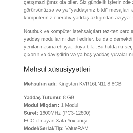
çatışmazlığınız ola bilər. Siz gündəlik işlərinizd
görürsünüzsə və ya “yaddaşınız bitdi” mesajları a
komputeriniz operativ yaddaş azlığından əziyyət 
Noutbuk və kompüter istehsalçıları tez-tez xərcl
yaddaş modullarını daxil edirlər, bu da o deməkdi
yenilənməsinə ehtiyac duya bilər.Bu halda iki seç
çıxarın və dəyişdirin və ya boş yaddaş yuvalarını
Məhsul xüsusiyyətləri
Məhsulun adı:
Kingston KVR16LN11 8 8GB
Yaddaş Tutumu
: 8 GB
Modul Miqdarı:
1 Modul
Sürət:
1600MHz (PC3-12800)
ECC olmayan Xəta Yoxlanışı
Model/Serial/Tip:
ValueRAM