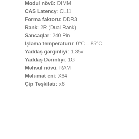
Modul növü:
DIMM
CAS Latency
: CL11
Forma faktoru
: DDR3
Rank
: 2R (Dual Rank)
Sancaqlar
: 240 Pin
İşləmə temperaturu
: 0°C – 85°C
Yaddaş gərginliyi:
1.35v
Yaddaş Dərinliyi
: 1G
Məhsul növü
: RAM
Məlumat eni
: X64
Çip Təşkilatı:
x8