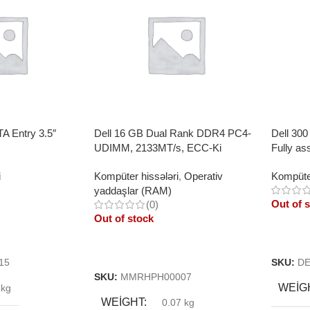
A Entry 3.5″
Dell 16 GB Dual Rank DDR4 PC4-
Dell 30
UDIMM, 2133MT/s, ECC-Ki
Fully as
Memory
Drive
i
Kompüter hissələri
,
Operativ
Kompüter
yaddaşlar (RAM)
Out of 
(0)
Out of stock
Read 
Read More
15
SKU:
DE
SKU:
MMRHPH00007
WEIG
 kg
WEIGHT
0.07 kg