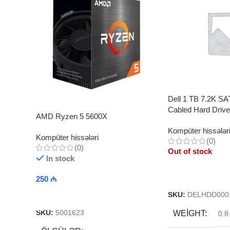
Dell 1 TB 7.2K SAT
Cabled Hard Drive
AMD Ryzen 5 5600X
Kompüter hissələr
Kompüter hissələri
(0)
(0)
Out of stock
In stock
Read More
250
₼
Add To Cart
SKU:
DELHDD000
WEIGHT
SKU:
5001623
0.8