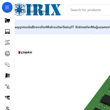
Skip to navigation
Skip to main content
Haqqımızda
Brendlər
Məhsullar
Satış
IT Xidmətlər
Mağazamız
Home
/
Shop
/
Kompüter hissələri
/
Operativ yaddaşlar (RAM