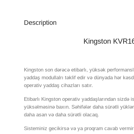
Description
Kingston KVR1
Kingston son dərəcə etibarlı, yüksək performans
yaddaş modullalrı təklif edir və dünyada hər kə
operativ yaddaş cihazları satır.
Etibarlı Kingston operativ yaddaşlarından sizdə i
yüksəlməsinə baxın. Səhifələr daha sürətli yüklə
daha asan və daha sürətli olacaq.
Sisteminiz gecikirsə və ya proqram cavab vermi