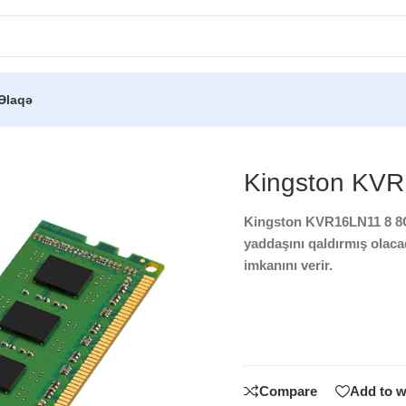
Əlaqə
)
/
Kingston KVR16LN11 8 8GB
Kingston KV
Kingston KVR16LN11 8 8GB
yaddaşını qaldırmış olaca
imkanını verir.
Compare
Add to w