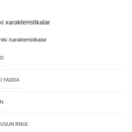
i xarakteristikalar
iki Xarakteristikalar
ND
LI YADDA
AN
USUN RNGI: