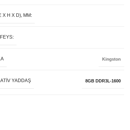
E X H X D), MM:
FEYS:
KA
Kingston
ATIV YADDAŞ
8GB DDR3L-1600