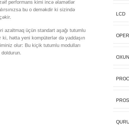
ə zəif performans kimi incə əlamətlər
lırsınızsa bu o deməkdir ki sizində
LCD
çəkir.
əri azaltmaq üçün standart aşağı tutumlu
OPER
r ki, hətta yeni kompüterlər də yaddaşın
iminiz olur: Bu kiçik tutumlu modulları
 doldurun.
OXUN
PRO
PRO
QURU