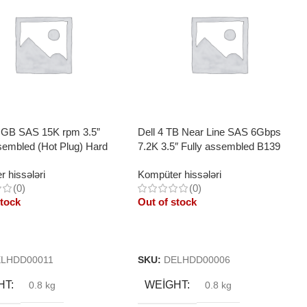
0 GB SAS 15K rpm 3.5”
Dell 4 TB Near Line SAS 6Gbps
sembled (Hot Plug) Hard
7.2K 3.5″ Fully assembled B139
(Hot Plug) Hard Drive
 hissələri
Kompüter hissələri
(0)
(0)
stock
Out of stock
More
Read More
LHDD00011
SKU:
DELHDD00006
HT
WEIGHT
0.8 kg
0.8 kg