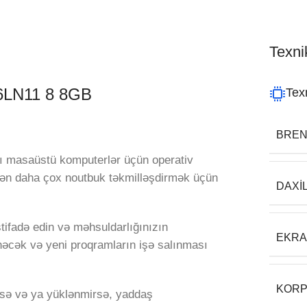
Texnik
6LN11 8 8GB
Texn
BRE
lı masaüstü komputerlər üçün operativ
sdən daha çox noutbuk təkmilləşdirmək üçün
DAXI
stifadə edin və məhsuldarlığınızın
EKR
nəcək və yeni proqramların işə salınması
KORP
rsə və ya yüklənmirsə, yaddaş