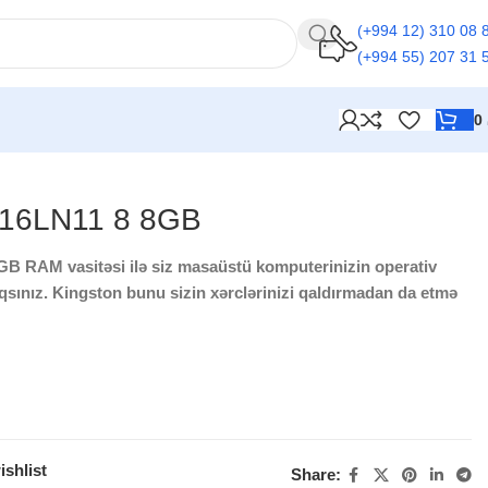
(+994 12) 310 08 
(+994 55) 207 31 
0
R16LN11 8 8GB
 RAM vasitəsi ilə siz masaüstü komputerinizin operativ
qsınız. Kingston bunu sizin xərclərinizi qaldırmadan da etmə
ishlist
Share: