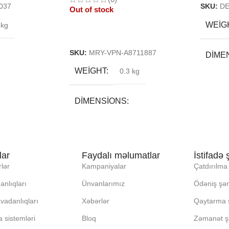
037
SKU:
D
Out of stock
WEIG
 kg
Read More
SKU:
MRY-VPN-A8711887
DIME
WEIGHT
0.3 kg
20 × 2
DIMENSIONS
BRE
5 × 18 × 3 cm
DAXI
lar
Faydalı məlumatlar
İstifadə ş
BREND
lər
Kampaniyalar
Çatdırılma 
EKRA
anlıqları
Ünvanlarımız
Ödəniş şərt
DAXILI YADDA
GI:
KORP
vadanlıqları
Xəbərlər
Qaytarma ş
EKRAN
a sistemləri
Bloq
Zəmanət şə