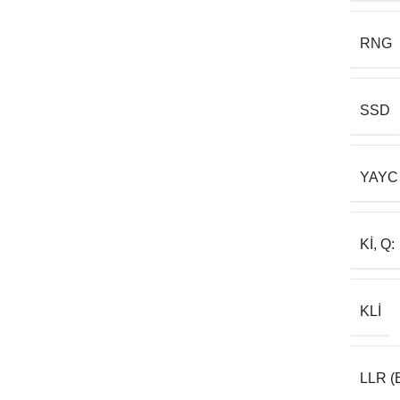
RNG
SSD
YAYC
KI, Q:
KLI
LLR (