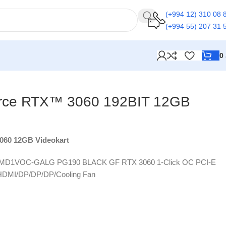
(+994 12) 310 08 
(+994 55) 207 31 
0
ce RTX™ 3060 192BIT 12GB
60 12GB Videokart
MD1VOC-GALG PG190 BLACK GF RTX 3060 1-Click OC PCI-E
DMI/DP/DP/DP/Cooling Fan