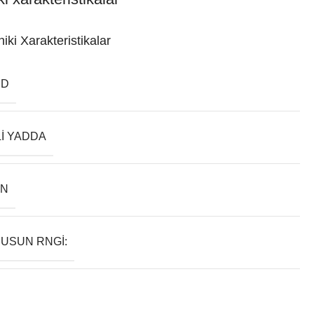
iki Xarakteristikalar
ND
LI YADDA
AN
USUN RNGI: