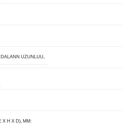
 DALANN UZUNLUU,
E X H X D), MM: