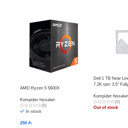
Dell 1 TB Near L
7.2K rpm 3.5″ Ful
AMD Ryzen 5 5600X
Plug) Hard Drive
Kompüter hissələr
Kompüter hissələri
(0)
(0)
Out of stock
In stock
Read More
250
₼