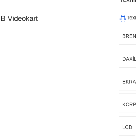
 Videokart
Texn
BRE
DAXI
EKR
KORP
LCD