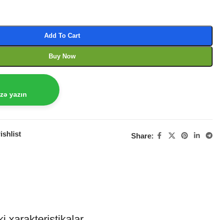
Add To Cart
Buy Now
izə yazın
ishlist
Share:
i xarakteristikalar