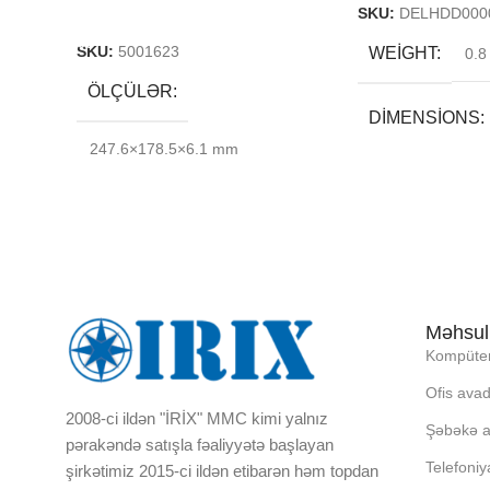
Add To Cart
SKU:
DELHDD000
WEIGHT
SKU:
5001623
0.8
ÖLÇÜLƏR
DIMENSIONS
247.6×178.5×6.1 mm
20 × 25 × 13 cm
BREND
DAXILI YADDA
Məhsul
Kompüter
EKRAN
Ofis avad
2008-ci ildən "İRİX" MMC kimi yalnız
KORPUSUN RN
Şəbəkə a
pərakəndə satışla fəaliyyətə başlayan
Telefoniy
şirkətimiz 2015-ci ildən etibarən həm topdan