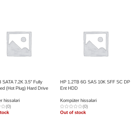
B SATA 7.2K 3.5″ Fully
HP 1.2TB 6G SAS 10K SFF SC DP
ed (Hot Plug) Hard Drive
Ent HDD
 hissələri
Kompüter hissələri
(0)
(0)
stock
Out of stock
More
Read More