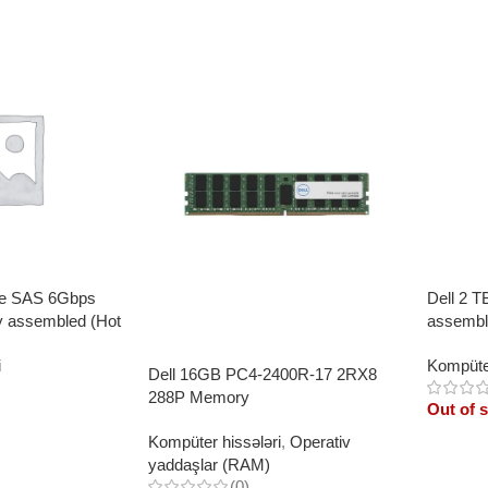
ine SAS 6Gbps
Dell 2 T
ly assembled (Hot
assembl
i
Kompüter
Dell 16GB PC4-2400R-17 2RX8
288P Memory
Out of 
Kompüter hissələri
,
Operativ
yaddaşlar (RAM)
Read 
(0)