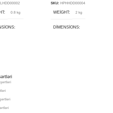
ELHDD00002
SKU:
HPHHDD00004
HT
WEIGHT
0.8 kg
2 kg
NSIONS
DIMENSIONS
5 × 13 cm
30 × 15 × 20 cm
ND
BREND
LI YADDA
DAXILI YADDA
ərtləri
şərtləri
N
EKRAN
ləri
USUN RNGI:
KORPUSUN RNGI:
ərtləri
rtləri