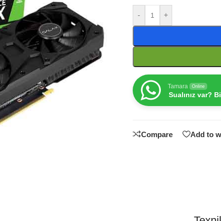
-
+
Tamara
Online
Sualınız var? B
Compare
Add to w
Texnik