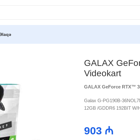
Əlaqə
orce RTX™ 3060 192BIT 12GB Videokart
GALAX GeFor
Videokart
GALAX GeForce RTX™ 30
Galax G-PG190B-36NOL7
12GB /GDDR6 192BIT W/H
903
₼