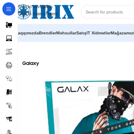
Skip to navigation
Skip to main content
Haqqımızda
Brendlər
Məhsullar
Satış
IT Xidmətlər
Mağazamız
Home
/
Shop
/
Kompüter hissələri
/
Video kartlar
/
GALAX GeF