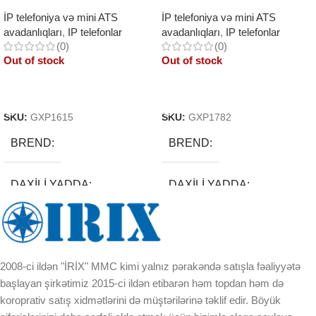
İP telefoniya və mini ATS
İP telefoniya və mini ATS
avadanlıqları
,
IP telefonlar
avadanlıqları
,
IP telefonlar
(0)
(0)
Out of stock
Out of stock
Read More
Read More
SKU:
GXP1615
SKU:
GXP1782
BREND
BREND
DAXILI YADDA
DAXILI YADDA
EKRAN
EKRAN
2008-ci ildən "İRİX" MMC kimi yalnız pərakəndə satışla fəaliyyətə
KORPUSUN RNGI:
KORPUSUN RNGI:
başlayan şirkətimiz 2015-ci ildən etibarən həm topdan həm də
koroprativ satış xidmətlərini də müştərilərinə təklif edir. Böyük
LCD
LCD