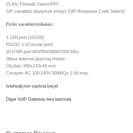
VLAN, Firewall, OpenVPN*
SIP cavabları dəyişmək imkanı (SIP Response Code Switch)
Fiziki xarakteristikaları:
1 LAN port (10/100)
RS232: 1 (Console port)
16 GSM-port 850/900/1800/1900 Mhz
Əlavə antenna qoşmaq imkanı
Ölçüləri: 340x210x44 mm
Cərəyan: AC 100-240V 50/60Qz 1.5A max.
İstehsalçının saytına keçid
Digər VoIP Gateway-lərə baxmaq