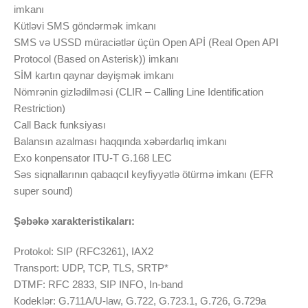
imkanı
Kütləvi SMS göndərmək imkanı
SMS və USSD müraciətlər üçün Open APİ (Real Open API
Protocol (Based on Asterisk)) imkanı
SİM kartın qaynar dəyişmək imkanı
Nömrənin gizlədilməsi (CLIR – Calling Line Identification
Restriction)
Call Back funksiyası
Balansın azalması haqqında xəbərdarlıq imkanı
Exo konpensator ITU-T G.168 LEC
Səs siqnallarının qabaqcıl keyfiyyətlə ötürmə imkanı (EFR
super sound)
Şəbəkə xarakteristikaları:
Protokol: SIP (RFC3261), IAX2
Transport: UDP, TCP, TLS, SRTP*
DTMF: RFC 2833, SIP INFO, In-band
Кodeklər: G.711A/U-law, G.722, G.723.1, G.726, G.729a