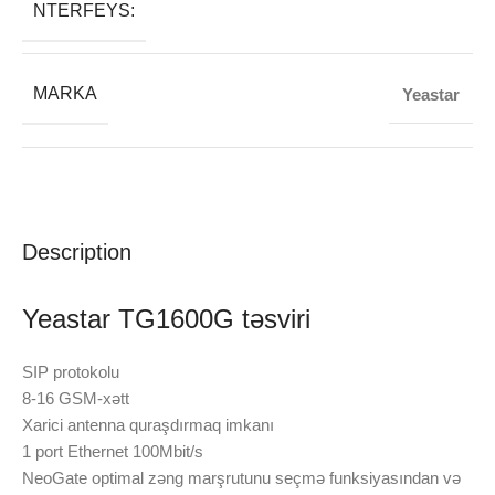
NTERFEYS:
MARKA
Yeastar
Description
Yeastar TG1600G təsviri
SIP protokolu
8-16 GSM-xətt
Xarici antenna quraşdırmaq imkanı
1 port Ethernet 100Mbit/s
NeoGate optimal zəng marşrutunu seçmə funksiyasından və