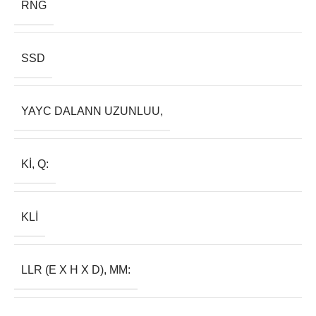
RNG
SSD
YAYC DALANN UZUNLUU,
KI, Q:
KLI
LLR (E X H X D), MM: