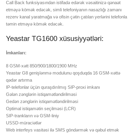
Call Back funksiyasından istifadə edərək vəsaitinizə qənaət
etməyə kömək edəcək, simli telefoniyanın nasazlığı zamanı
rezerv kanal yaratmağa və ofisin çətin çatılan yerlərini telefonla
təmin etməyə kömək edəcək.
Yeastar TG1600 xüsusiyyətləri:
İmkanları:
8 GSM-xətt 850/900/1800/1900 MHz
Yeastar G8 genişlənmə modulunu qoşduqda 16 GSM-xəttə
qədər artırma
IP-telefonlar üçün quraşdırılmış SIP-proxi imkanı
Gələn zənglərin istiqamətləndirilməsi
Gedən zənglərin istiqamətləndirilməsi
Optimal istiqamətin seçilməsi (LCR)
SIP-trankların və GSM-liniy
USSD-müraciətlər
Web interfeys vasitəsi ilə SMS göndərmək və qəbul etmək