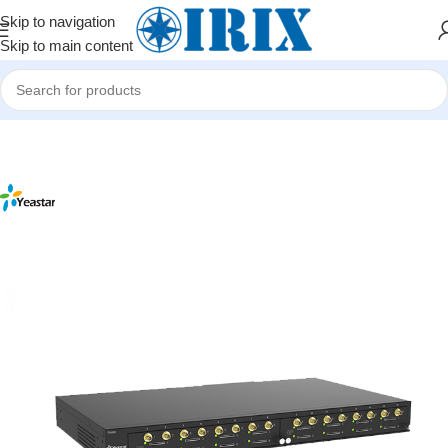
Skip to navigation
Skip to main content
Home
/
Shop
/
İP telefoniya və mini ATS avadanlıqları
/
VoIP Gateway