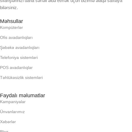
sifarişlərinizi daha sərfəli əldə etmək üçün bizimlə əlaqə saxlaya
bilərsiniz.
OPERATIV YADDA
OPERATIV YADDA
Məhsullar
Kompüterlər
OXUNAN BARKOD NV:
OXUNAN BARKOD NV:
Ofis avadanlıqları
Şəbəkə avadanlıqları
PROCESSOR
PROCESSOR
Telefoniya sistemləri
PROSESSOR
PROSESSOR
POS avadanlıqlar
Təhlükəsizlik sistemləri
QURULU:
QURULU:
Faydalı məlumatlar
RAM
RAM
Kampaniyalar
Ünvanlarımız
RNG
RNG
Xəbərlər
Bloq