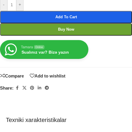
-
+
Add To Cart
Buy Now
Tamara
Online
Sualınız var? Bizə yazın
Compare
Add to wishlist
Share:
Texniki xarakteristikalar