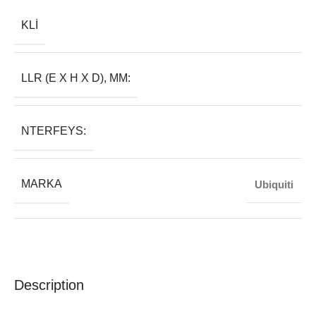
KLI
LLR (E X H X D), MM:
NTERFEYS:
MARKA
Ubiquiti
Description