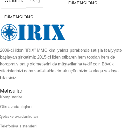
WEIGHT
2.5 kg
DIMENSIONS
DIMENSIONS
15 × 30 × 12 cm
22 × 40 × 11 cm
BREND
BREND
2008-ci ildən "İRİX" MMC kimi yalnız pərakəndə satışla fəaliyyətə
DAXILI YADDA
başlayan şirkətimiz 2015-ci ildən etibarən həm topdan həm də
koroprativ satış xidmətlərini də müştərilərinə təklif edir. Böyük
DAXILI YADDA
EKRAN
sifarişlərinizi daha sərfəli əldə etmək üçün bizimlə əlaqə saxlaya
bilərsiniz.
EKRAN
KORPUSUN RNGI:
Məhsullar
Kompüterlər
KORPUSUN RNGI:
LCD
Ofis avadanlıqları
LCD
Şəbəkə avadanlıqları
OPERATIV YADDA
Telefoniya sistemləri