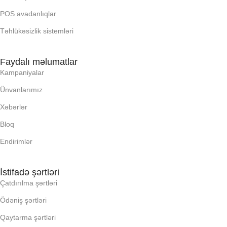
OPERATIV YADDA
OXUNAN BARKOD NV:
POS avadanlıqlar
Təhlükəsizlik sistemləri
OXUNAN BARKOD NV:
PROCESSOR
Faydalı məlumatlar
PROCESSOR
PROSESSOR
Kampaniyalar
Ünvanlarımız
PROSESSOR
QURULU:
Xəbərlər
Bloq
QURULU:
RAM
Endirimlər
RAM
RNG
İstifadə şərtləri
Çatdırılma şərtləri
RNG
SSD
Ödəniş şərtləri
SSD
Qaytarma şərtləri
YAYC DALANN