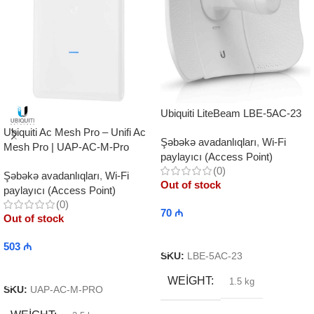
Ubiquiti LiteBeam LBE-5AC-23
Ubiquiti Ac Mesh Pro – Unifi Ac
Şəbəkə avadanlıqları
,
Wi-Fi
Mesh Pro | UAP-AC-M-Pro
paylayıcı (Access Point)
(0)
Şəbəkə avadanlıqları
,
Wi-Fi
Out of stock
paylayıcı (Access Point)
(0)
70
₼
Out of stock
Read More
503
₼
SKU:
LBE-5AC-23
Read More
WEIGHT
1.5 kg
SKU:
UAP-AC-M-PRO