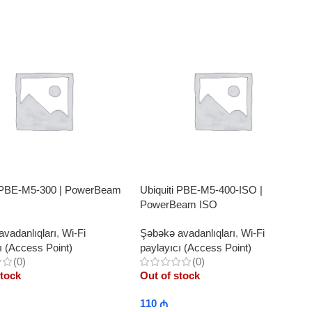
i PBE-M5-300 | PowerBeam
Ubiquiti PBE-M5-400-ISO |
PowerBeam ISO
vadanlıqları
,
Wi-Fi
Şəbəkə avadanlıqları
,
Wi-Fi
ı (Access Point)
paylayıcı (Access Point)
(0)
(0)
stock
Out of stock
110
₼