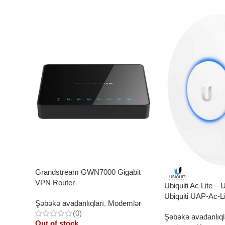
Grandstream GWN7000 Gigabit
VPN Router
Ubiquiti Ac Lite – U
Ubiquiti UAP-Ac-Li
Şəbəkə avadanlıqları
,
Modemlər
(0)
Şəbəkə avadanlıql
Out of stock