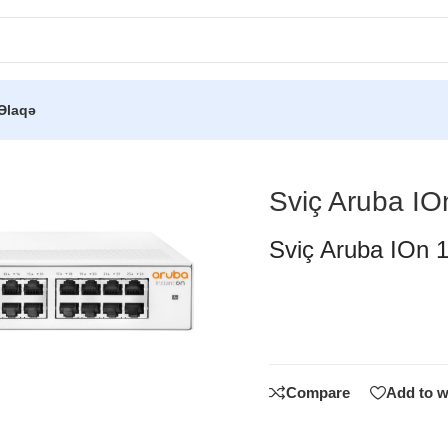
Əlaqə
)
/
Sviç Aruba IOn 1430 24G Sw Switch
Sviç Aruba I
Sviç Aruba IOn
Compare
Add to w