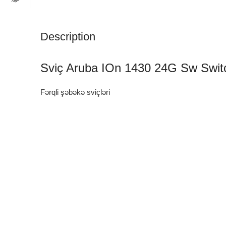
Description
Sviç Aruba IOn 1430 24G Sw Sw
Fərqli şəbəkə sviçləri