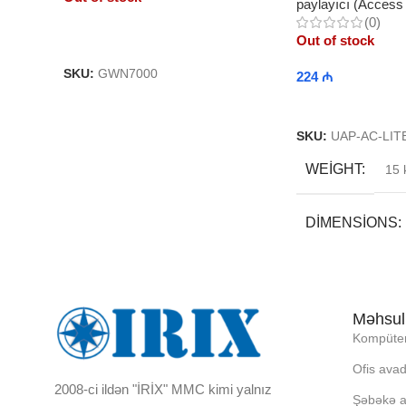
paylayıcı (Access 
(0)
Out of stock
Read More
SKU:
GWN7000
224
₼
Read More
SKU:
UAP-AC-LIT
WEIGHT
15 
DIMENSIONS
21 × 20 × 9 cm
Məhsul
BREND
Kompüter
Ofis avad
DAXILI YADDA
2008-ci ildən "İRİX" MMC kimi yalnız
Şəbəkə a