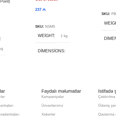
Point)
Read 
237
₼
SKU:
PB
Read More
WEIG
SKU:
NSM5
WEIGHT
1 kg
DIME
E
kg
DIMENSIONS
30 × 4
18 × 40 × 13 cm
BRE
BREND
DAXI
lar
Faydalı məlumatlar
İstifadə ş
DAXILI YADDA
lər
Kampaniyalar
Çatdırılma 
EKRA
anlıqları
Ünvanlarımız
Ödəniş şərt
EKRAN
KORP
vadanlıqları
Xəbərlər
Qaytarma ş