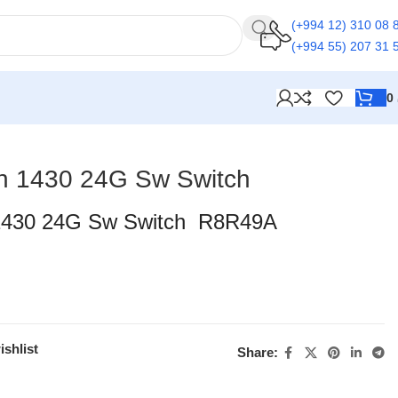
(+994 12) 310 08 
(+994 55) 207 31 
0
On 1430 24G Sw Switch
 1430 24G Sw Switch R8R49A
ishlist
Share: