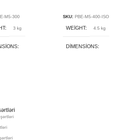
More
Read More
E-M5-300
SKU:
PBE-M5-400-ISO
HT
WEIGHT
3 kg
4.5 kg
NSIONS
DIMENSIONS
0 × 40 cm
55 × 55 × 32 cm
ND
BREND
LI YADDA
DAXILI YADDA
ərtləri
şərtləri
N
EKRAN
ləri
USUN RNGI:
KORPUSUN RNGI:
ərtləri