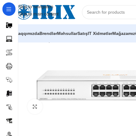
Skip to navigation
Skip to main content
Haqqımızda
Brendlər
Məhsullar
Satış
IT Xidmətlər
Mağazamız
Home
/
Shop
/
Şəbəkə avadanlıqları
/
Kommutatorlar (Switch
Click to enlarge