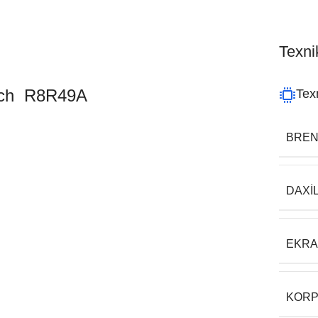
Texnik
itch R8R49A
Texn
BRE
DAXI
EKR
KORP