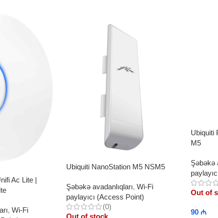
Ubiquit
M5
Şəbəkə a
Ubiquiti NanoStation M5 NSM5
paylayıc
nifi Ac Lite |
Şəbəkə avadanlıqları
,
Wi-Fi
te
Out of 
paylayıcı (Access Point)
(0)
arı
,
Wi-Fi
90
₼
Out of stock