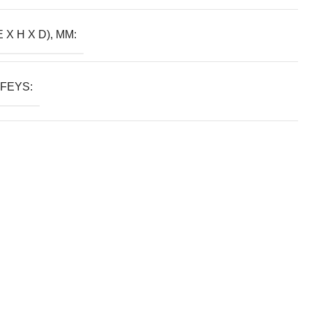
E X H X D), MM:
FEYS: