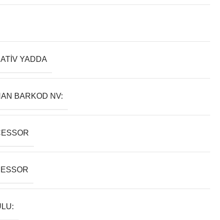
ATIV YADDA
AN BARKOD NV:
CESSOR
SESSOR
LU: