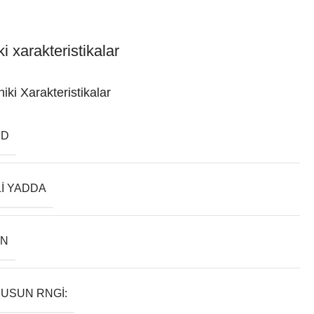
i xarakteristikalar
iki Xarakteristikalar
ND
LI YADDA
AN
USUN RNGI: