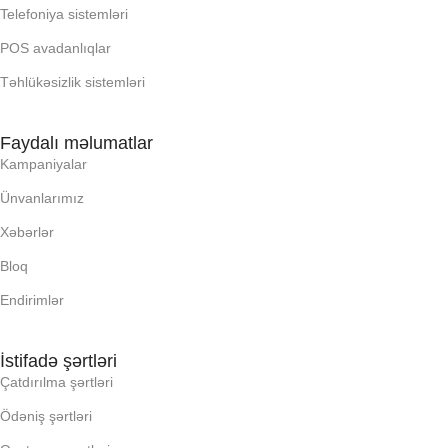
Telefoniya sistemləri
OPERATIV YADDA
OPERATIV YADDA
POS avadanlıqlar
Təhlükəsizlik sistemləri
OXUNAN BARKOD NV:
OXUNAN BARKOD NV:
Faydalı məlumatlar
PROCESSOR
PROCESSOR
Kampaniyalar
Ünvanlarımız
PROSESSOR
PROSESSOR
Xəbərlər
Bloq
QURULU:
QURULU:
Endirimlər
RAM
RAM
İstifadə şərtləri
Çatdırılma şərtləri
RNG
RNG
Ödəniş şərtləri