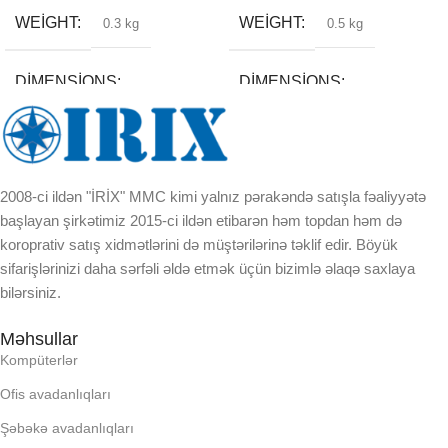
WEIGHT
WEIGHT
0.3 kg
0.5 kg
DIMENSIONS
DIMENSIONS
5 × 15 × 3 cm
7 × 25 × 3 cm
BREND
BREND
2008-ci ildən "İRİX" MMC kimi yalnız pərakəndə satışla fəaliyyətə
başlayan şirkətimiz 2015-ci ildən etibarən həm topdan həm də
koroprativ satış xidmətlərini də müştərilərinə təklif edir. Böyük
DAXILI YADDA
DAXILI YADDA
sifarişlərinizi daha sərfəli əldə etmək üçün bizimlə əlaqə saxlaya
bilərsiniz.
EKRAN
EKRAN
Məhsullar
Kompüterlər
KORPUSUN RNGI:
KORPUSUN RNGI:
Ofis avadanlıqları
LCD
LCD
Şəbəkə avadanlıqları