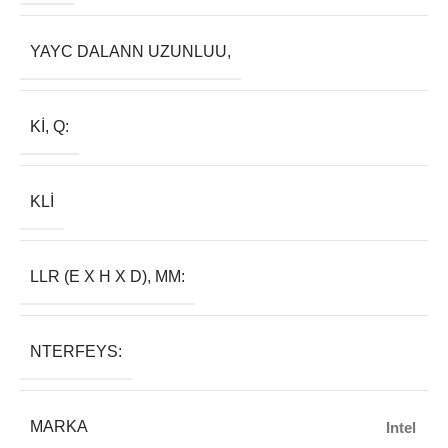
YAYC DALANN UZUNLUU,
KI, Q:
KLI
LLR (E X H X D), MM:
NTERFEYS:
MARKA
Intel