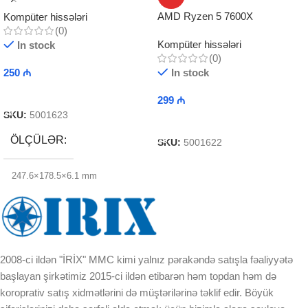
AMD Ryzen 5 7600X
Kompüter hissələri
(0)
Kompüter hissələri
In stock
(0)
250
₼
In stock
Add To Cart
299
₼
SKU:
5001623
Add To Cart
ÖLÇÜLƏR
SKU:
5001622
247.6×178.5×6.1 mm
2008-ci ildən "İRİX" MMC kimi yalnız pərakəndə satışla fəaliyyətə
başlayan şirkətimiz 2015-ci ildən etibarən həm topdan həm də
koroprativ satış xidmətlərini də müştərilərinə təklif edir. Böyük