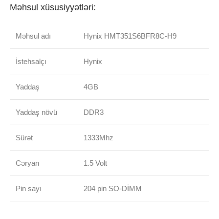
Məhsul xüsusiyyətləri:
Məhsul adı
Hynix HMT351S6BFR8C-H9
İstehsalçı
Hynix
Yaddaş
4GB
Yaddaş növü
DDR3
Sürət
1333Mhz
Cəryan
1.5 Volt
Pin sayı
204 pin SO-DİMM