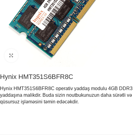
Click to enlarge
Hynix HMT351S6BFR8C
Hynix HMT351S6BFR8C operativ yaddaş modulu 4GB DDR3
yaddaşına malikdir. Buda sizin noutbukunuzun daha sürətli və
qüsursuz işləməsini təmin edəcəkdir.