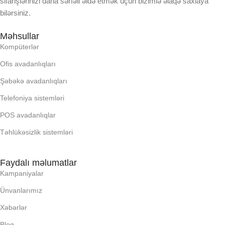
sifarişlərinizi daha sərfəli əldə etmək üçün bizimlə əlaqə saxlaya
bilərsiniz.
Məhsullar
Kompüterlər
Ofis avadanlıqları
Şəbəkə avadanlıqları
Telefoniya sistemləri
POS avadanlıqlar
Təhlükəsizlik sistemləri
Faydalı məlumatlar
Kampaniyalar
Ünvanlarımız
Xəbərlər
Bloq