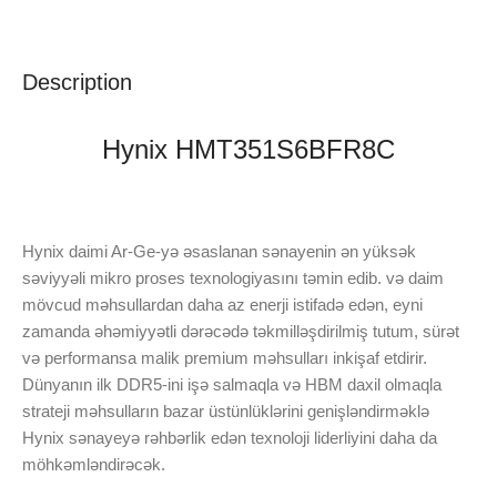
Description
Hynix HMT351S6BFR8C
Hynix daimi Ar-Ge-yə əsaslanan sənayenin ən yüksək
səviyyəli mikro proses texnologiyasını təmin edib. və daim
mövcud məhsullardan daha az enerji istifadə edən, eyni
zamanda əhəmiyyətli dərəcədə təkmilləşdirilmiş tutum, sürət
və performansa malik premium məhsulları inkişaf etdirir.
Dünyanın ilk DDR5-ini işə salmaqla və HBM daxil olmaqla
strateji məhsulların bazar üstünlüklərini genişləndirməklə
Hynix sənayeyə rəhbərlik edən texnoloji liderliyini daha da
möhkəmləndirəcək.