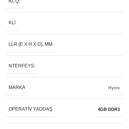
KI, Q:
KLI
LLR (E X H X D), MM:
NTERFEYS:
MARKA
Hynix
OPERATIV YADDAŞ
4GB DDR3