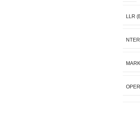
LLR (
NTER
MAR
OPER