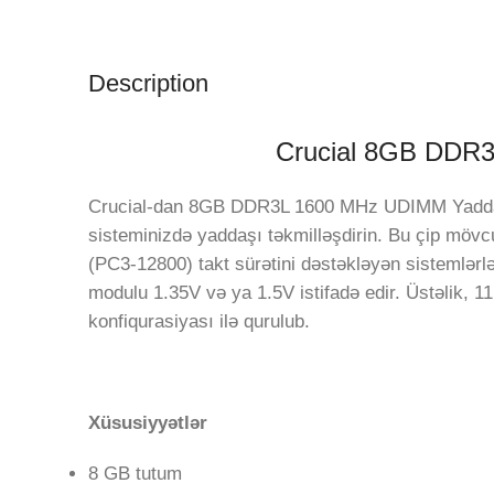
Description
Crucial 8GB DDR
Crucial-dan 8GB DDR3L 1600 MHz UDIMM Yaddaş
sisteminizdə yaddaşı təkmilləşdirin. Bu çip mö
(PC3-12800) takt sürətini dəstəkləyən sistemlərl
modulu 1.35V və ya 1.5V istifadə edir. Üstəlik,
konfiqurasiyası ilə qurulub.
Xüsusiyyətlər
8 GB tutum