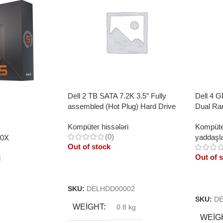
Dell 2 TB SATA 7.2K 3.5″ Fully
Dell 4 
assembled (Hot Plug) Hard Drive
Dual R
Kompüter hissələri
Kompüter
(0)
yaddaşl
00X
Out of stock
Out of 
i
Read More
Read 
SKU:
DELHDD00002
SKU:
D
WEIGHT
0.8 kg
WEIG