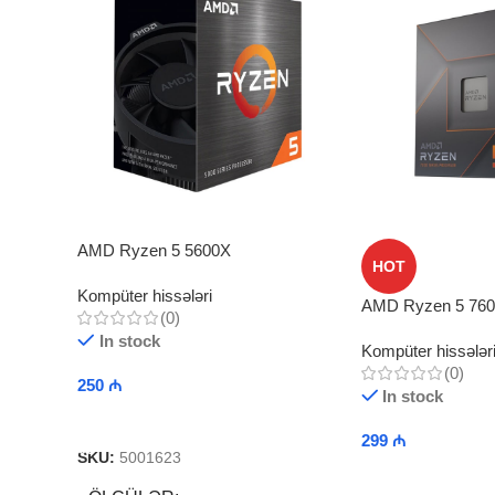
AMD Ryzen 5 5600X
HOT
Kompüter hissələri
AMD Ryzen 5 76
(0)
In stock
Kompüter hissələr
(0)
250
₼
In stock
Add To Cart
299
₼
SKU:
5001623
Add To Cart