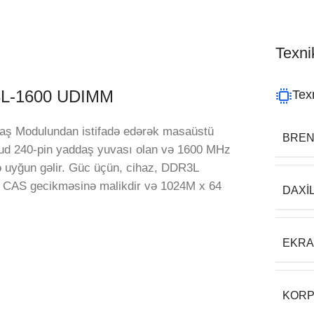
Texnik
3L-1600 UDIMM
Texn
 Modulundan istifadə edərək masaüstü
BRE
vcud 240-pin yaddaş yuvası olan və 1600 MHz
ə uyğun gəlir. Güc üçün, cihaz, DDR3L
 11 CAS gecikməsinə malikdir və 1024M x 64
DAXI
EKR
KORP