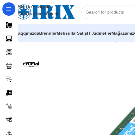
Skip to navigation
Skip to main content
Haqqımızda
Brendlər
Məhsullar
Satış
IT Xidmətlər
Mağazamız
Home
/
Shop
/
Kompüter hissələri
/
Operativ yaddaşlar (RAM