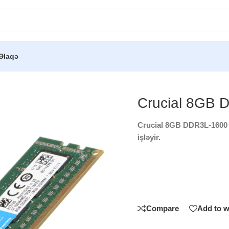
Əlaqə
)
/
Crucial 8GB DDR3L-1600 UDIMM
Crucial 8GB
Crucial 8GB DDR3L-1600 
işləyir.
Compare
Add to w