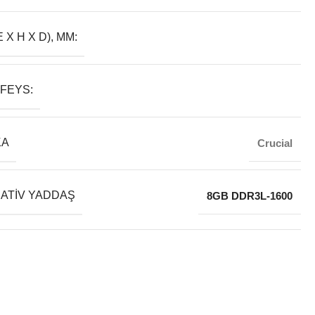
E X H X D), MM:
FEYS:
KA
Crucial
ATIV YADDAŞ
8GB DDR3L-1600