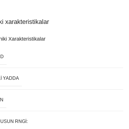
i xarakteristikalar
iki Xarakteristikalar
ND
LI YADDA
AN
USUN RNGI: