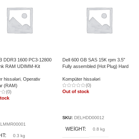
GB DDR3 1600 PC3-12800
Dell 600 GB SAS 15K rpm 3.5”
ank RAM UDIMM-Kit
Fully assembled (Hot Plug) Hard
Drive
 hissələri
,
Operativ
Kompüter hissələri
(0)
ar (RAM)
Out of stock
(0)
stock
Read More
More
SKU:
DELHDD00012
ELMMR00001
WEIGHT
0.8 kg
HT
0.3 kg