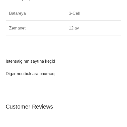
Batareya
3-Cell
Zəmanət
12 ay
İstehsalçının saytına keçid
Digər noutbuklara baxmaq
Customer Reviews