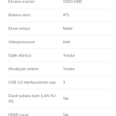
Ekranın icazəsi
1920×1080
Matrisa növü
IPS
Ekran örtüyü
Matte
Videoprosessor
Intel
Optik ötürücü
Yoxdur
Əməliyyat sistemi
Yoxdur
USB 3.0 interfeyslərinin sayı
3
Daxili şəbəkə kartı (LAN RJ-
Var
45)
HDMI çıxışı
Var