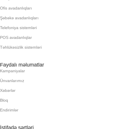
OXUNAN BARKOD NV:
Ofis avadanlıqları
PROCESSOR
Şəbəkə avadanlıqları
PROCESSOR
Telefoniya sistemləri
PROSESSOR
PROSESSOR
POS avadanlıqlar
QURULU:
Təhlükəsizlik sistemləri
QURULU:
RAM
Faydalı məlumatlar
RAM
Kampaniyalar
Ünvanlarımız
RNG
RNG
Xəbərlər
SSD
Bloq
SSD
Endirimlər
YAYC DALANN
YAYC DALANN
UZUNLUU,
İstifadə şərtləri
UZUNLUU,