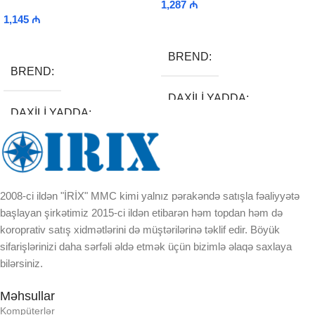
1,287
₼
1,145
₼
Add To Cart
Add To Cart
BREND
BREND
DAXILI YADDA
DAXILI YADDA
EKRAN
EKRAN
KORPUSUN RNGI:
2008-ci ildən "İRİX" MMC kimi yalnız pərakəndə satışla fəaliyyətə
KORPUSUN RNGI:
başlayan şirkətimiz 2015-ci ildən etibarən həm topdan həm də
LCD
koroprativ satış xidmətlərini də müştərilərinə təklif edir. Böyük
LCD
sifarişlərinizi daha sərfəli əldə etmək üçün bizimlə əlaqə saxlaya
bilərsiniz.
OPERATIV YADDA
OPERATIV YADDA
Məhsullar
OXUNAN BARKOD NV:
Kompüterlər