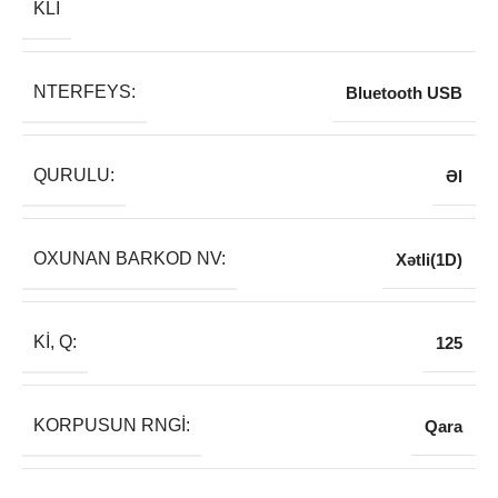
KLI
NTERFEYS:
Bluetooth USB
QURULU:
Əl
OXUNAN BARKOD NV:
Xətli(1D)
KI, Q:
125
KORPUSUN RNGI:
Qara