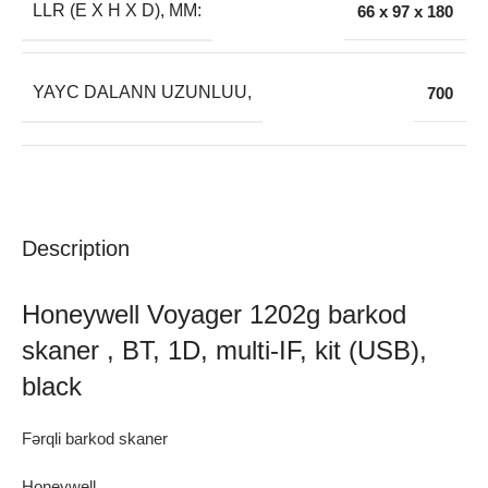
LLR (E X H X D), MM:
66 x 97 x 180
YAYC DALANN UZUNLUU,
700
Description
Honeywell Voyager 1202g barkod
skaner , BT, 1D, multi-IF, kit (USB),
black
Fərqli barkod skaner
Honeywell