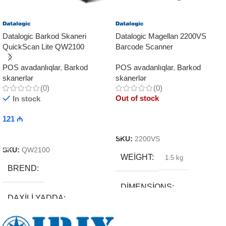
Datalogic Barkod Skaneri
Datalogic Magellan 2200VS
QuickScan Lite QW2100
Barcode Scanner
POS avadanlıqlar
,
Barkod
POS avadanlıqlar
,
Barkod
skanerlər
skanerlər
(0)
(0)
Out of stock
In stock
121
₼
Read More
Add To Cart
SKU:
2200VS
SKU:
QW2100
WEIGHT
1.5 kg
BREND
DIMENSIONS
DAXILI YADDA
15 × 25 × 25 cm