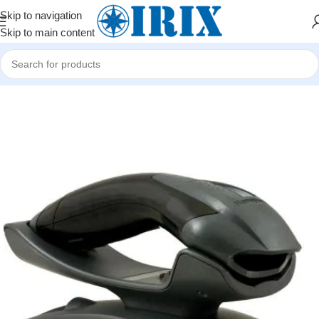
Skip to navigation
Skip to main content
Home
/
Shop
/
POS avadanlıqlar
/
Barkod skanerlər