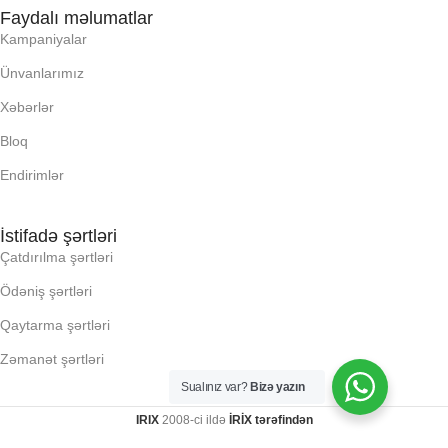
Faydalı məlumatlar
RAM
Kampaniyalar
PROSESSOR
Ünvanlarımız
RNG
Xəbərlər
QURULU:
Bloq
SSD
RAM
Endirimlər
YAYC DALANN
UZUNLUU,
RNG
İstifadə şərtləri
Çatdırılma şərtləri
KI, Q:
SSD
Ödəniş şərtləri
Qaytarma şərtləri
KLI
YAYC DALANN
Zəmanət şərtləri
UZUNLUU,
Sualınız var?
Bizə yazın
LLR (E X H X D), MM:
IRIX
2008-ci ildə
İRİX tərəfindən
KI, Q: