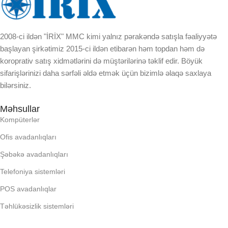
EKRAN
BREND
KORPUSUN RNGI:
2008-ci ildən "İRİX" MMC kimi yalnız pərakəndə satışla fəaliyyətə
DAXILI YADDA
başlayan şirkətimiz 2015-ci ildən etibarən həm topdan həm də
koroprativ satış xidmətlərini də müştərilərinə təklif edir. Böyük
LCD
sifarişlərinizi daha sərfəli əldə etmək üçün bizimlə əlaqə saxlaya
EKRAN
bilərsiniz.
OPERATIV YADDA
KORPUSUN RNGI:
Məhsullar
Kompüterlər
OXUNAN BARKOD NV:
LCD
Ofis avadanlıqları
PROCESSOR
Şəbəkə avadanlıqları
OPERATIV YADDA
Telefoniya sistemləri
PROSESSOR
POS avadanlıqlar
OXUNAN BARKOD NV:
Təhlükəsizlik sistemləri
QURULU:
PROCESSOR