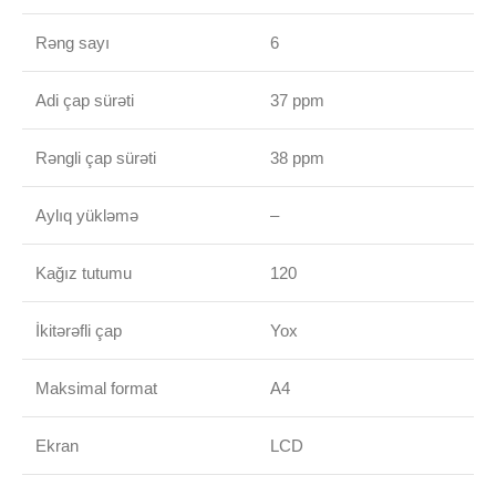
Rəng sayı
6
Adi çap sürəti
37 ppm
Rəngli çap sürəti
38 ppm
Aylıq yükləmə
–
Kağız tutumu
120
İkitərəfli çap
Yox
Maksimal format
A4
Ekran
LCD