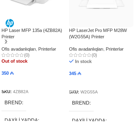
HP LaserJet Pro MFP M28W
HP Laser MFP 135a (4ZB82A)
(W2G55A) Printer
Printer
Ofis avadanlıqları
,
Printerlər
Ofis avadanlıqları
,
Printerlər
(0)
(0)
Out of stock
In stock
350
₼
345
₼
Read More
Add To Cart
SKU:
4ZB82A
SKU:
W2G55A
BREND
BREND
DAXILI YADDA
DAXILI YADDA