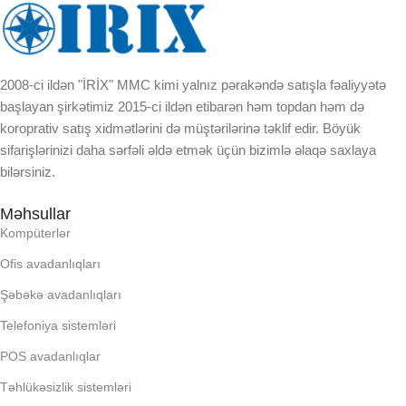
EKRAN
EKRAN
KORPUSUN RNGI:
KORPUSUN RNGI:
2008-ci ildən "İRİX" MMC kimi yalnız pərakəndə satışla fəaliyyətə
başlayan şirkətimiz 2015-ci ildən etibarən həm topdan həm də
LCD
LCD
koroprativ satış xidmətlərini də müştərilərinə təklif edir. Böyük
sifarişlərinizi daha sərfəli əldə etmək üçün bizimlə əlaqə saxlaya
OPERATIV YADDA
OPERATIV YADDA
bilərsiniz.
Məhsullar
OXUNAN BARKOD NV:
OXUNAN BARKOD NV:
Kompüterlər
Ofis avadanlıqları
PROCESSOR
PROCESSOR
Şəbəkə avadanlıqları
Telefoniya sistemləri
PROSESSOR
PROSESSOR
POS avadanlıqlar
QURULU:
QURULU:
Təhlükəsizlik sistemləri