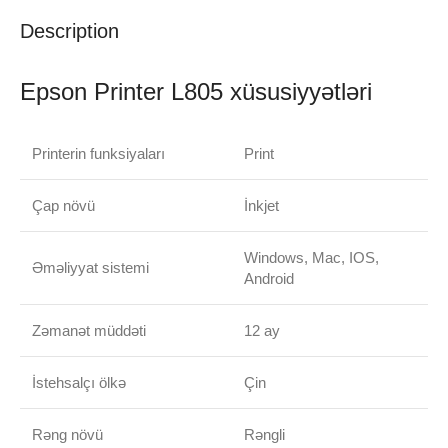
Description
Epson Printer L805 xüsusiyyətləri
Printerin funksiyaları
Print
Çap növü
İnkjet
Windows, Mac, IOS,
Əməliyyat sistemi
Android
Zəmanət müddəti
12 ay
İstehsalçı ölkə
Çin
Rəng növü
Rəngli