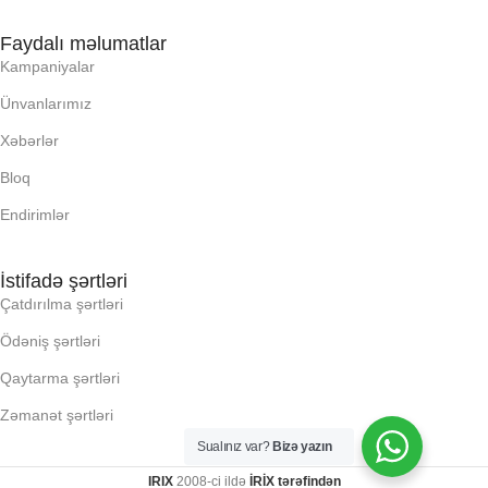
RAM
RAM
Faydalı məlumatlar
Kampaniyalar
RNG
RNG
Ünvanlarımız
Xəbərlər
SSD
SSD
Bloq
Endirimlər
YAYC DALANN
YAYC DALANN
UZUNLUU,
UZUNLUU,
İstifadə şərtləri
Çatdırılma şərtləri
KI, Q:
KI, Q:
Ödəniş şərtləri
Qaytarma şərtləri
KLI
KLI
Zəmanət şərtləri
LLR (E X H X D), MM:
LLR (E X H X D), MM:
Sualınız var?
Bizə yazın
IRIX
2008-ci ildə
İRİX tərəfindən