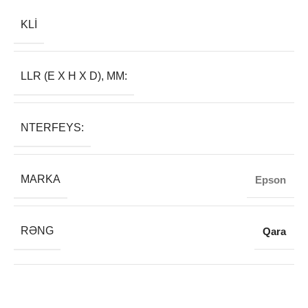
KLI
LLR (E X H X D), MM:
NTERFEYS:
MARKA
Epson
RƏNG
Qara