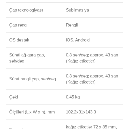
Çap texnologiyası
Sublimasiya
Çap rəngi
Rəngli
OS dəstək
iOS, Android
Sürəti ağ-qara çap,
0,8 səh/dəq; approx. 43 san
səh/dəq
(Kağız etiketler)
0,8 səh/dəq; approx. 43 san
Sürət rəngli çap, səh/dəq
(Kağız etiketler)
Çəki
0,45 kq
Ölçüləri (L x W x h), mm
102.2x31x143.3
kağız etiketlər 72 x 85 mm,