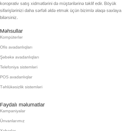
koroprativ satış xidmətlərini də müştərilərinə təklif edir. Böyük
LCD
sifarişlərinizi daha sərfəli əldə etmək üçün bizimlə əlaqə saxlaya
bilərsiniz.
OPERATIV YADDA
Məhsullar
Kompüterlər
OXUNAN BARKOD NV:
Ofis avadanlıqları
Şəbəkə avadanlıqları
PROCESSOR
Telefoniya sistemləri
PROSESSOR
POS avadanlıqlar
Təhlükəsizlik sistemləri
QURULU:
Faydalı məlumatlar
Kampaniyalar
RAM
Ünvanlarımız
RNG
Xəbərlər