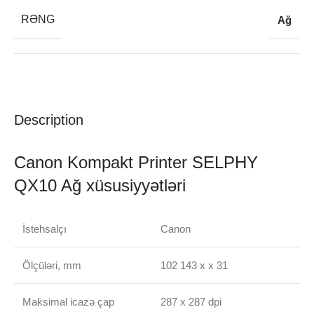
RƏNG
Ağ
Description
Canon Kompakt Printer SELPHY
QX10 Ağ xüsusiyyətləri
İstehsalçı
Canon
Ölçüləri, mm
102 143 x x 31
Maksimal icazə çap
287 x 287 dpi