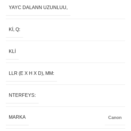
YAYC DALANN UZUNLUU,
KI, Q:
KLI
LLR (E X H X D), MM:
NTERFEYS:
MARKA
Canon