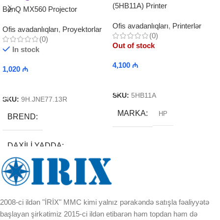
(5HB11A) Printer
BenQ MX560 Projector
Ofis avadanlıqları
,
Printerlər
Ofis avadanlıqları
,
Proyektorlar
(0)
(0)
Out of stock
In stock
4,100
₼
1,020
₼
Read More
Add To Cart
SKU:
5HB11A
SKU:
9H.JNE77.13R
MARKA
HP
BREND
DAXILI YADDA
EKRAN
2008-ci ildən "İRİX" MMC kimi yalnız pərakəndə satışla fəaliyyətə
KORPUSUN RNGI:
başlayan şirkətimiz 2015-ci ildən etibarən həm topdan həm də