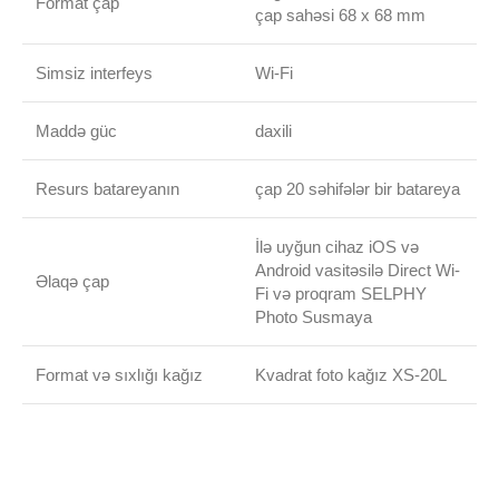
Format çap
çap sahəsi 68 x 68 mm
Simsiz interfeys
Wi-Fi
Maddə güc
daxili
Resurs batareyanın
çap 20 səhifələr bir batareya
İlə uyğun cihaz iOS və
Android vasitəsilə Direct Wi-
Əlaqə çap
Fi və proqram SELPHY
Photo Susmaya
Format və sıxlığı kağız
Kvadrat foto kağız XS-20L