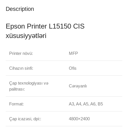
Description
Epson Printer L15150 CIS
xüsusiyyətləri
Printer növü:
MFP
Cihazın sinfi:
Ofis
Çap texnologiyası və
Cərəyanlı
palitrası:
Format:
A3, A4, A5, A6, B5
Çap icazəsi, dpi::
4800×2400