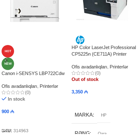
HP Color LaserJet Professional
HOT
CP5225n (CE711A) Printer
NEW
Ofis avadanlıqları
,
Printerlər
(0)
Canon i-SENSYS LBP722Cdw
Out of stock
Ofis avadanlıqları
,
Printerlər
3,350
₼
(0)
In stock
Read More
900
₼
MARKA
HP
Add To Cart
SKU:
314963
RƏNG
Qara