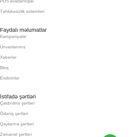
POS avadanlıqlar
Təhlükəsizlik sistemləri
Faydalı məlumatlar
Kampaniyalar
Ünvanlarımız
Xəbərlər
Bloq
Endirimlər
İstifadə şərtləri
Çatdırılma şərtləri
Ödəniş şərtləri
Qaytarma şərtləri
Zəmanət şərtləri