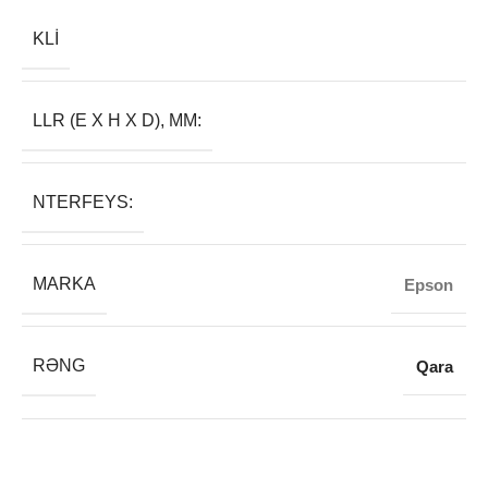
KLI
LLR (E X H X D), MM:
NTERFEYS:
MARKA
Epson
RƏNG
Qara