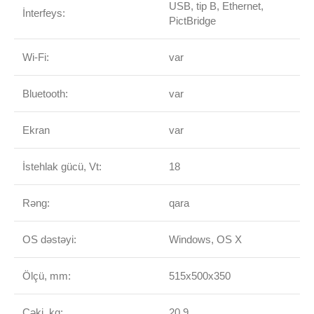
USB, tip B, Ethernet,
İnterfeys:
PictBridge
Wi-Fi:
var
Bluetooth:
var
Ekran
var
İstehlak gücü, Vt:
18
Rəng:
qara
OS dəstəyi:
Windows, OS X
Ölçü, mm:
515х500х350
Çəki, kq:
20,9