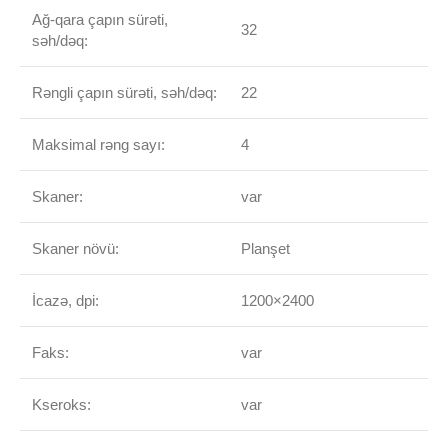
Аğ-qara çapın sürəti,
32
səh/dəq:
Rəngli çapın sürəti, səh/dəq:
22
Maksimal rəng sayı:
4
Skaner:
var
Skaner növü:
Planşet
İcazə, dpi:
1200×2400
Faks:
var
Kseroks:
var