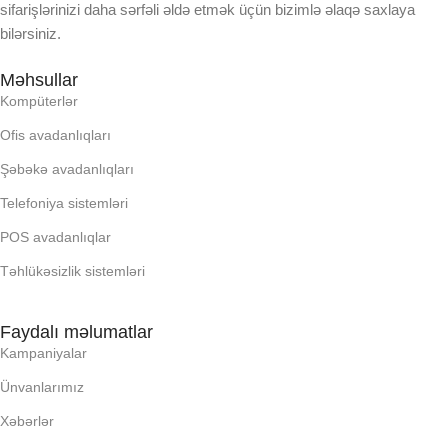
EKRAN
sifarişlərinizi daha sərfəli əldə etmək üçün bizimlə əlaqə saxlaya
bilərsiniz.
KORPUSUN RNGI:
Məhsullar
Kompüterlər
LCD
Ofis avadanlıqları
Şəbəkə avadanlıqları
OPERATIV YADDA
Telefoniya sistemləri
POS avadanlıqlar
OXUNAN BARKOD NV:
Təhlükəsizlik sistemləri
PROCESSOR
Faydalı məlumatlar
Kampaniyalar
PROSESSOR
Ünvanlarımız
QURULU:
Xəbərlər