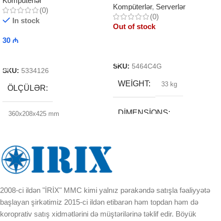
Kompüterlər
Kompüterlər
,
Serverlər
(0)
(0)
In stock
Out of stock
30
₼
Read More
Add To Cart
SKU:
5464C4G
SKU:
5334126
WEIGHT
33 kg
ÖLÇÜLƏR
DIMENSIONS
360x208x425 mm
55 × 30 × 80 cm
BREND
2008-ci ildən "İRİX" MMC kimi yalnız pərakəndə satışla fəaliyyətə
DAXILI YADDA
başlayan şirkətimiz 2015-ci ildən etibarən həm topdan həm də
koroprativ satış xidmətlərini də müştərilərinə təklif edir. Böyük