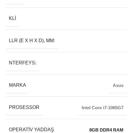
KLI
LLR (E X H X D), MM:
NTERFEYS:
MARKA
Asus
PROSESSOR
Intel Core i7-1065G7
OPERATIV YADDAŞ
8GB DDR4 RAM