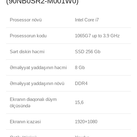
(90NB0SR2-M001W0)
Prosessor növü
Intel Core i7
Prosessorun kodu
1065G7 up to 3.9 GHz
Sərt diskin həcmi
SSD 256 Gb
Əməliyyat yaddaşının həcmi
8 Gb
Əməliyyat yaddaşının növü
DDR4
Ekranın diaqonalı düym
15,6
ölçüsündə
Ekranın icazəsi
1920×1080