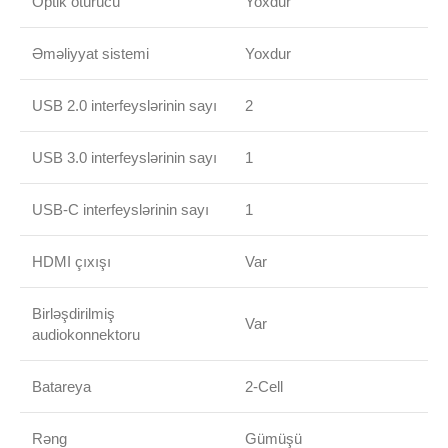
Optik ötürücü
Yoxdur
Əməliyyat sistemi
Yoxdur
USB 2.0 interfeyslərinin sayı
2
USB 3.0 interfeyslərinin sayı
1
USB-C interfeyslərinin sayı
1
HDMI çıxışı
Var
Birləşdirilmiş
Var
audiokonnektoru
Batareya
2-Cell
Rəng
Gümüşü