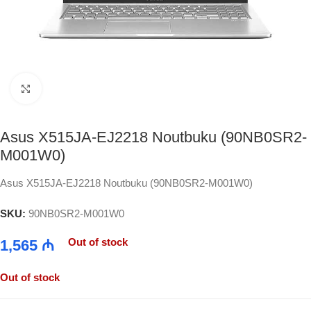
Click to enlarge
Asus X515JA-EJ2218 Noutbuku (90NB0SR2-
M001W0)
Asus X515JA-EJ2218 Noutbuku (90NB0SR2-M001W0)
SKU:
90NB0SR2-M001W0
Out of stock
1,565
₼
Out of stock