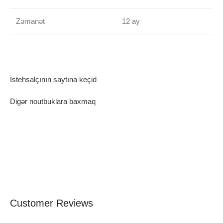
Zəmanət
12 ay
İstehsalçının saytına keçid
Digər noutbuklara baxmaq
Customer Reviews