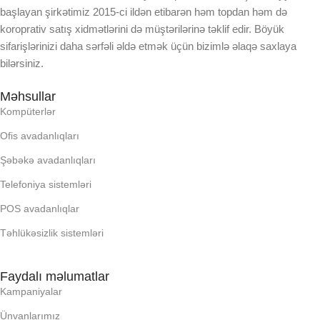
başlayan şirkətimiz 2015-ci ildən etibarən həm topdan həm də
koroprativ satış xidmətlərini də müştərilərinə təklif edir. Böyük
LCD
sifarişlərinizi daha sərfəli əldə etmək üçün bizimlə əlaqə saxlaya
bilərsiniz.
OPERATIV YADDA
Məhsullar
Kompüterlər
OXUNAN BARKOD NV:
Ofis avadanlıqları
Şəbəkə avadanlıqları
PROCESSOR
Telefoniya sistemləri
PROSESSOR
POS avadanlıqlar
Təhlükəsizlik sistemləri
QURULU:
Faydalı məlumatlar
Kampaniyalar
RAM
Ünvanlarımız