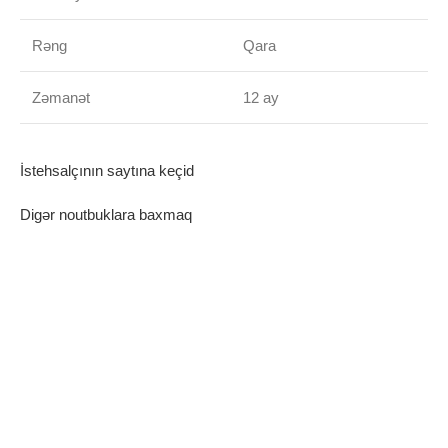
Rəng
Qara
Zəmanət
12 ay
İstehsalçının saytına keçid
Digər noutbuklara baxmaq