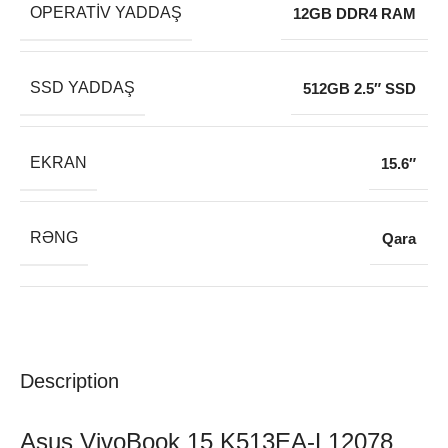
OPERATIV YADDAŞ
12GB DDR4 RAM
SSD YADDAŞ
512GB 2.5″ SSD
EKRAN
15.6″
RƏNG
Qara
Description
Asus VivoBook 15 K513EA-L12078