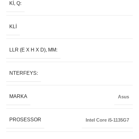
KI, Q:
KLI
LLR (E X H X D), MM:
NTERFEYS:
MARKA
Asus
PROSESSOR
Intel Core i5-1135G7