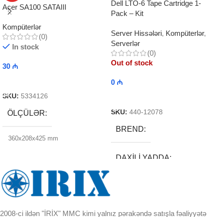
Dell LTO-6 Tape Cartridge 1-
Acer SA100 SATAIII
Pack – Kit
Kompüterlər
Server Hissələri
,
Kompüterlər
,
(0)
Serverlər
In stock
(0)
Out of stock
30
₼
Add To Cart
0
₼
Read More
SKU:
5334126
SKU:
440-12078
ÖLÇÜLƏR
BREND
360x208x425 mm
DAXILI YADDA
EKRAN
2008-ci ildən "İRİX" MMC kimi yalnız pərakəndə satışla fəaliyyətə
KORPUSUN RNGI: