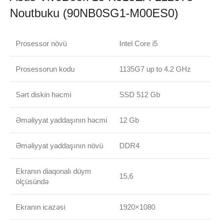
Noutbuku (90NB0SG1-M00ES0)
Prosessor növü
Intel Core i5
Prosessorun kodu
1135G7 up to 4.2 GHz
Sərt diskin həcmi
SSD 512 Gb
Əməliyyat yaddaşının həcmi
12 Gb
Əməliyyat yaddaşının növü
DDR4
Ekranın diaqonalı düym
15,6
ölçüsündə
Ekranın icazəsi
1920×1080