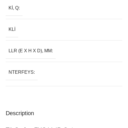
KI, Q:
KLI
LLR (E X H X D), MM:
NTERFEYS:
Description