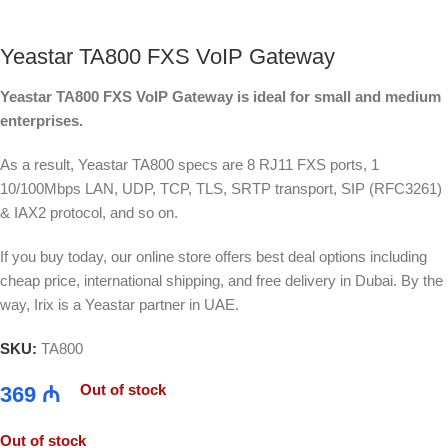
Yeastar TA800 FXS VoIP Gateway
Yeastar TA800 FXS VoIP Gateway is ideal for small and medium
enterprises.
As a result, Yeastar TA800 specs are 8 RJ11 FXS ports, 1
10/100Mbps LAN, UDP, TCP, TLS, SRTP transport, SIP (RFC3261)
& IAX2 protocol, and so on.
If you buy today, our online store offers best deal options including
cheap price, international shipping, and free delivery in Dubai. By the
way, Irix is a Yeastar partner in UAE.
SKU:
TA800
Out of stock
369
₼
Out of stock