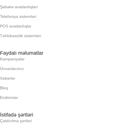
Şəbəkə avadanlıqları
PROCESSOR
PROCESSOR
Telefoniya sistemləri
PROSESSOR
PROSESSOR
POS avadanlıqlar
Təhlükəsizlik sistemləri
QURULU:
QURULU:
Faydalı məlumatlar
Kampaniyalar
RAM
RAM
Ünvanlarımız
RNG
RNG
Xəbərlər
Bloq
SSD
SSD
Endirimlər
YAYC DALANN
YAYC DALANN
İstifadə şərtləri
UZUNLUU,
UZUNLUU,
Çatdırılma şərtləri