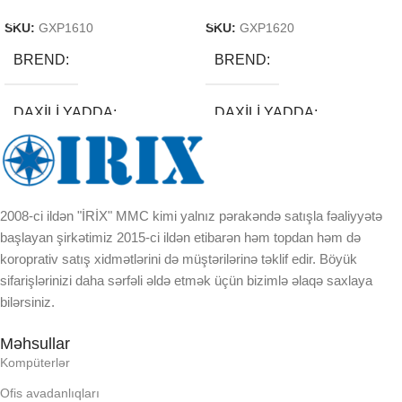
SKU:
GXP1610
SKU:
GXP1620
BREND
BREND
DAXILI YADDA
DAXILI YADDA
EKRAN
EKRAN
2008-ci ildən "İRİX" MMC kimi yalnız pərakəndə satışla fəaliyyətə
KORPUSUN RNGI:
KORPUSUN RNGI:
başlayan şirkətimiz 2015-ci ildən etibarən həm topdan həm də
koroprativ satış xidmətlərini də müştərilərinə təklif edir. Böyük
LCD
LCD
sifarişlərinizi daha sərfəli əldə etmək üçün bizimlə əlaqə saxlaya
bilərsiniz.
OPERATIV YADDA
OPERATIV YADDA
Məhsullar
Kompüterlər
OXUNAN BARKOD NV:
OXUNAN BARKOD NV:
Ofis avadanlıqları