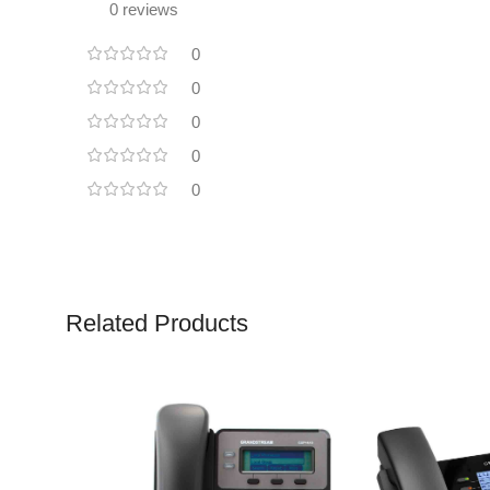
0 reviews
0
0
0
0
0
Related Products