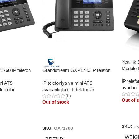
Yealink
Module 
760 IP telefon
Grandstream GXP1780 IP telefon
İP telef
ini ATS
İP telefoniya və mini ATS
avadanlı
lefonlar
avadanlıqları
,
IP telefonlar
(0)
Out of 
Out of stock
Read 
Read More
SKU:
EX
SKU:
GXP1780
WEIG