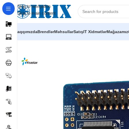
Skip to navigation
Skip to main content
Haqqımızda
Brendlər
Məhsullar
Satış
IT Xidmətlər
Mağazamız
Home
/
Shop
/
İP telefoniya və mini ATS avadanlıqları
/
PBX m