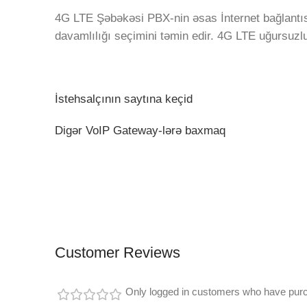
4G LTE Şəbəkəsi PBX-nin əsas İnternet bağlantıs
davamlılığı seçimini təmin edir. 4G LTE uğursuzl
İstehsalçının saytına keçid
Digər VoIP Gateway-lərə baxmaq
Customer Reviews
Only logged in customers who have purc