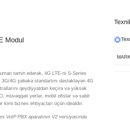
Texnik
E Modul
Texn
MAR
umatı təmin edərək, 4G LTE-ni S-Series
r. 3G/4G şəbəkə standartını dəstəkləyən 4G
rallarını qeydiyyatdan keçirə və yüksək
 O, müvəqqəti yerlər, mobil ofislər və sabit
r kimi biznes ehtiyacları üçün idealdır.
es VoIP PBX aparatının V2 versiyasında