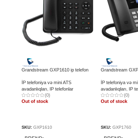
Grandstream GXP1610 ip telefon
Grandstream GXP1
İP telefoniya və mini ATS
İP telefoniya və m
avadanlıqları
,
IP telefonlar
avadanlıqları
,
IP te
(0)
(0)
Out of stock
Out of stock
Read More
Read More
SKU:
GXP1610
SKU:
GXP1760