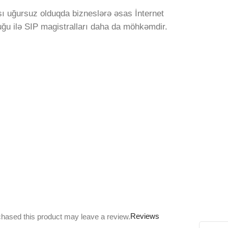
ı uğursuz olduqda bizneslərə əsas İnternet
uğu ilə SIP magistralları daha da möhkəmdir.
Reviews
hased this product may leave a review.