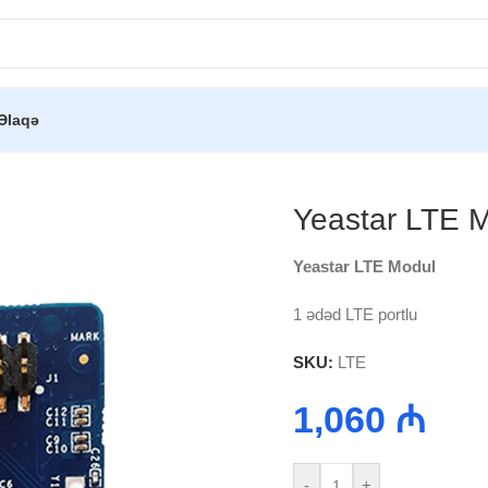
Əlaqə
odullar
/
Yeastar LTE Modul
Yeastar LTE 
Yeastar LTE Modul
1 ədəd LTE portlu
SKU:
LTE
1,060
₼
-
+