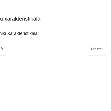
i xarakteristikalar
iki Xarakteristikalar
KA
Yeastar