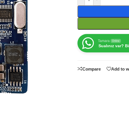
Tamara
Online
Sualınız var? B
Compare
Add to w