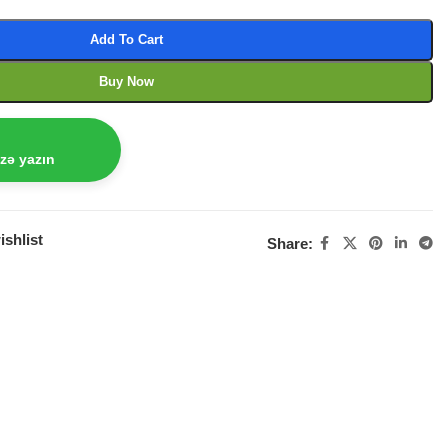
Add To Cart
Buy Now
izə yazın
ishlist
Share: