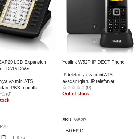
 EXP20 LCD Expansion
Yealink W52P IP DECT Phone
for T27P/T29G
İP telefoniya və mini ATS
oniya və mini ATS
avadanlıqları
,
IP telefonlar
(0)
qları
,
PBX modullar
Out of stock
(0)
stock
Read More
More
SKU:
W52P
P20
BREND
HT
8.8 kg