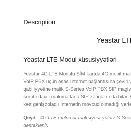
Description
Yeastar LT
Yeastar LTE Modul xüsusiyyətləri
Yeastar 4G LTE Modulu SİM kartda 4G mobil məl
VoIP PBX üçün əsas İnternet bağlantısına çeviri
qabiliyyətinə malik S-Series VoIP PBX SIP magist
sürətli daxili məlumatlarla SIP zəngləri edə bilər.
xətt genişzolaqlı internetin mövcud olmadığı yerlə
Qeyd:
4G LTE məlumat funksiyası yalnız S-Seri
dəstəklənir.