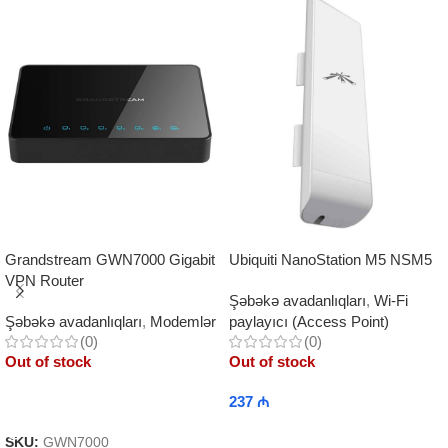
Grandstream GWN7000 Gigabit
Ubiquiti NanoStation M5 NSM5
VPN Router
Şəbəkə avadanlıqları
,
Wi-Fi
Şəbəkə avadanlıqları
,
Modemlər
paylayıcı (Access Point)
(0)
(0)
Out of stock
Out of stock
237
₼
Read More
Read More
SKU:
GWN7000