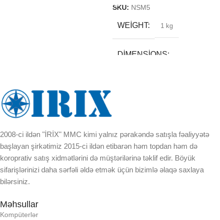
SKU:
NSM5
WEIGHT
1 kg
DIMENSIONS
18 × 40 × 13 cm
BREND
2008-ci ildən "İRİX" MMC kimi yalnız pərakəndə satışla fəaliyyətə
DAXILI YADDA
başlayan şirkətimiz 2015-ci ildən etibarən həm topdan həm də
koroprativ satış xidmətlərini də müştərilərinə təklif edir. Böyük
EKRAN
sifarişlərinizi daha sərfəli əldə etmək üçün bizimlə əlaqə saxlaya
bilərsiniz.
KORPUSUN RNGI:
Məhsullar
Kompüterlər