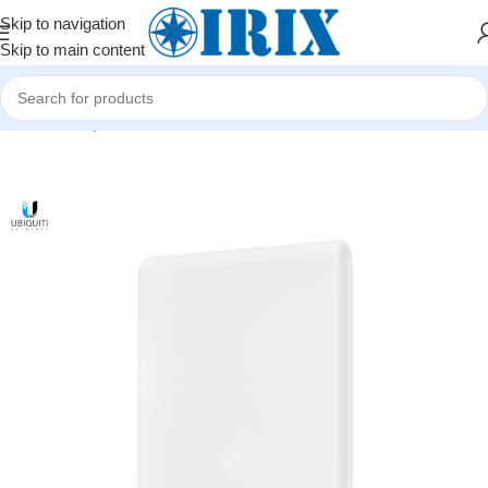
Skip to navigation
Skip to main content
Home
/
Shop
/
Şəbəkə avadanlıqları
/
Wi-Fi paylayıcı (Access Point)