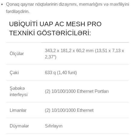
Qonaq qaynar nöqtələrinin dizaynını, memarlığını və məxfiliyini
fərdiləşdirin.
UBIQUITI UAP AC MESH PRO
TEXNIKI GÖSTƏRICILƏRI:
343,2 x 181,2 x 60,2 mm (13,51 x 7,13 x
Ölçülər
2,37″)
Çəki
633 q (1,40 funt)
Şəbəkə
(2) 10/100/1000 Ethernet Portları
interfeysi
Limanlar
(2) 10/100/1000 Ethernet
Düymələr
Sıfırlayın