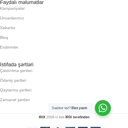
Faydalı məlumatlar
PROCESSOR
PROCESSOR
Kampaniyalar
Ünvanlarımız
PROSESSOR
PROSESSOR
Xəbərlər
Bloq
QURULU:
QURULU:
Endirimlər
RAM
RAM
İstifadə şərtləri
Çatdırılma şərtləri
RNG
RNG
Ödəniş şərtləri
SSD
SSD
Qaytarma şərtləri
Zəmanət şərtləri
YAYC DALANN
YAYC DALANN
Sualınız var?
Bizə yazın
UZUNLUU,
UZUNLUU,
IRIX
2008-ci ildə
İRİX tərəfindən