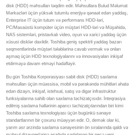
disk (HDD) məhsulları təqdim edir. Məhsullara Bulud Məlumat
Mərkəzləri üçün yüksək tutumlu enerjiyə qənaət edən yaddaş,
Enterprise IT üçün tutum və performans HDD-ləri,
PC/Masaüstü kompüter üçün müştəri HDD-ləri və Müşahidə,
NAS sistemləri, pristavkalı video, oyun və xarici yaddaş üçün
xüsusi disklər daxildir. Toshiba geniş spektrli yaddaş bazarı
seqmentlərində müştəri tələblərinə cavab vermək və onları
aşmaq üçün HDD texnologiyalarını və innovasiyaları inkişaf
etdirməyə davam etməyi hədəfləyir.
Bu gün Toshiba Korporasiyası sabit disk (HDD) saxlama
məhsulları üçün müəssisə, mobil və pərakəndə mühitləri əhatə
edən dizayn, inkişaf, istehsal, satış və digər infrastruktur
funksiyalarına sahib olan saxlama təchizatçısıdır. İnteqrasiya
edilmiş saxlama həllərinin aparıcı təchizatçılarından biri kimi
Toshiba saxlama texnologiyası üçün bugünkü sənaye
standartlarının bir çoxunu müəyyən edir. O, demək olar ki,
yarım əsr ərzində saxlama sənayesinin ön sıralarında qaldı və
məhsul dizaynerlərinə aşağıda sadalanan bir neçə yeni