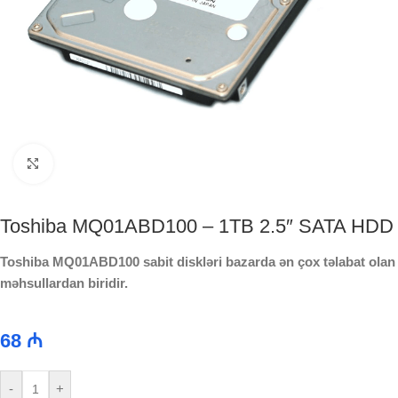
Click to enlarge
Toshiba MQ01ABD100 – 1TB 2.5″ SATA HDD
Toshiba MQ01ABD100 sabit diskləri bazarda ən çox təlabat olan
məhsullardan biridir.
68
₼
-
+