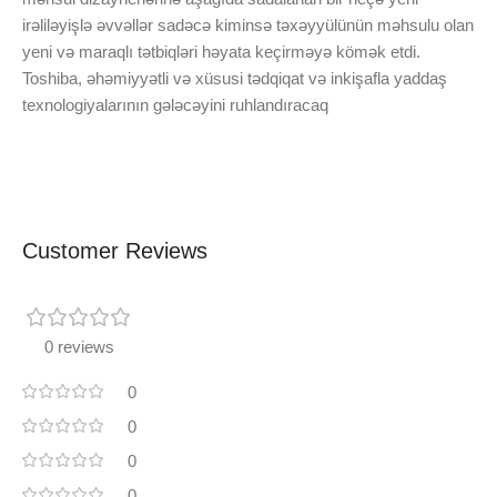
irəliləyişlə əvvəllər sadəcə kiminsə təxəyyülünün məhsulu olan
yeni və maraqlı tətbiqləri həyata keçirməyə kömək etdi.
Toshiba, əhəmiyyətli və xüsusi tədqiqat və inkişafla yaddaş
texnologiyalarının gələcəyini ruhlandıracaq
Customer Reviews
0 reviews
0
0
0
0