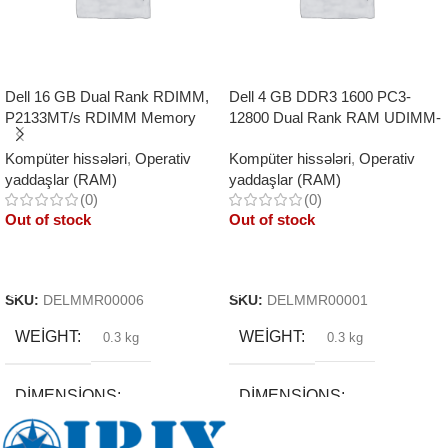
Dell 16 GB Dual Rank RDIMM,
Dell 4 GB DDR3 1600 PC3-
P2133MT/s RDIMM Memory
12800 Dual Rank RAM UDIMM-
Kit
Kompüter hissələri
,
Operativ
Kompüter hissələri
,
Operativ
yaddaşlar (RAM)
yaddaşlar (RAM)
(0)
(0)
Out of stock
Out of stock
Read More
Read More
SKU:
DELMMR00006
SKU:
DELMMR00001
WEIGHT
WEIGHT
0.3 kg
0.3 kg
DIMENSIONS
DIMENSIONS
5 × 20 × 3 cm
8.9 × 16.5 × 1.3 cm