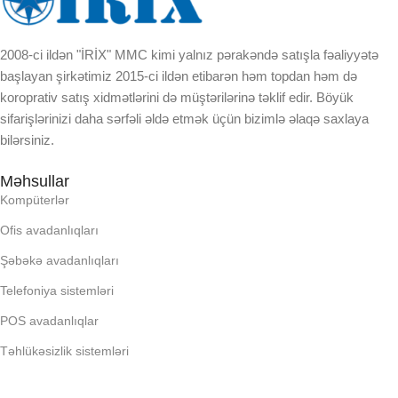
BREND
BREND
2008-ci ildən "İRİX" MMC kimi yalnız pərakəndə satışla fəaliyyətə
başlayan şirkətimiz 2015-ci ildən etibarən həm topdan həm də
koroprativ satış xidmətlərini də müştərilərinə təklif edir. Böyük
DAXILI YADDA
DAXILI YADDA
sifarişlərinizi daha sərfəli əldə etmək üçün bizimlə əlaqə saxlaya
bilərsiniz.
EKRAN
EKRAN
Məhsullar
Kompüterlər
KORPUSUN RNGI:
KORPUSUN RNGI:
Ofis avadanlıqları
LCD
LCD
Şəbəkə avadanlıqları
Telefoniya sistemləri
OPERATIV YADDA
OPERATIV YADDA
POS avadanlıqlar
Təhlükəsizlik sistemləri
OXUNAN BARKOD NV:
OXUNAN BARKOD NV: