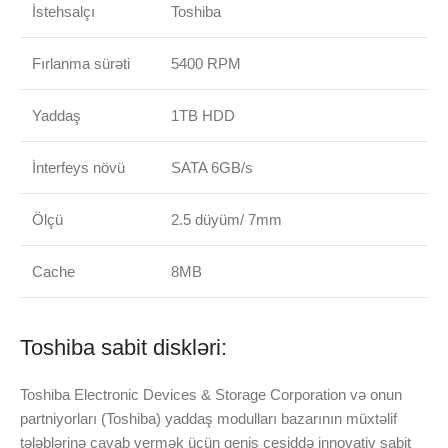
İstehsalçı
Toshiba
Fırlanma sürəti
5400 RPM
Yaddaş
1TB HDD
İnterfeys növü
SATA 6GB/s
Ölçü
2.5 düyüm/ 7mm
Cache
8MB
Toshiba sabit diskləri:
Toshiba Electronic Devices & Storage Corporation və onun
partniyorları (Toshiba) yaddaş modulları bazarının müxtəlif
tələblərinə cavab vermək üçün geniş çeşiddə innovativ sabit