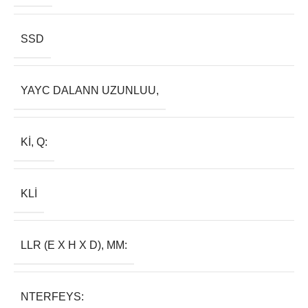
SSD
YAYC DALANN UZUNLUU,
KI, Q:
KLI
LLR (E X H X D), MM:
NTERFEYS: