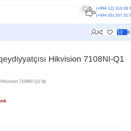
(+994 12) 310 08 
(+994 55) 207 31 
0
eydiyyatçısı Hikvision 7108NI-Q1
 Hikvision 7108NI-Q1 8p
ock