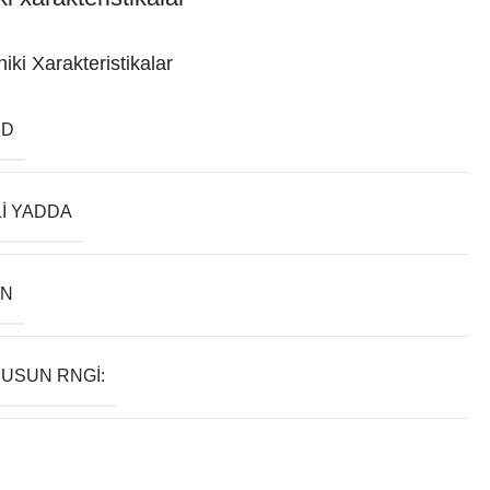
iki Xarakteristikalar
ND
LI YADDA
AN
USUN RNGI: