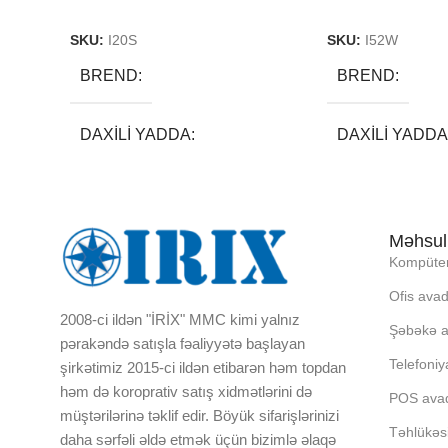
Read More
Read More
SKU:
I20S
SKU:
I52W
BREND
BREND
DAXILI YADDA
DAXILI YADDA
EKRAN
EKRAN
Məhsul
KORPUSUN RNGI:
KORPUSUN RN
Kompüter
Ofis avad
LCD
LCD
2008-ci ildən "İRİX" MMC kimi yalnız
Şəbəkə a
pərakəndə satışla fəaliyyətə başlayan
Telefoniy
şirkətimiz 2015-ci ildən etibarən həm topdan
OPERATIV YADDA
OPERATIV YA
həm də koroprativ satış xidmətlərini də
POS avad
müştərilərinə təklif edir. Böyük sifarişlərinizi
OXUNAN BARKOD NV:
OXUNAN BAR
Təhlükəsi
daha sərfəli əldə etmək üçün bizimlə əlaqə