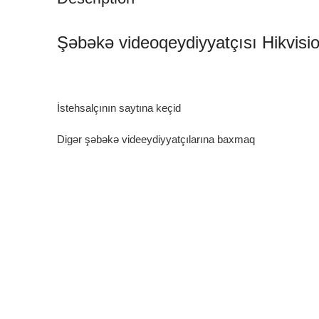
Şəbəkə videoqeydiyyatçısı Hikvis
İstehsalçının saytına keçid
Digər şəbəkə videeydiyyatçılarına baxmaq