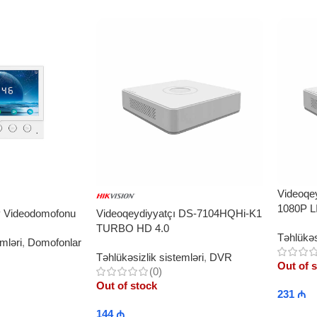
Videoqe
1080P L
P Videodomofonu
Videoqeydiyyatçı DS-7104HQHi-K1
TURBO HD 4.0
Təhlükəs
mləri
,
Domofonlar
Təhlükəsizlik sistemləri
,
DVR
Out of 
(0)
Out of stock
231
₼
144
₼
Read 