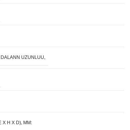
 DALANN UZUNLUU,
E X H X D), MM: