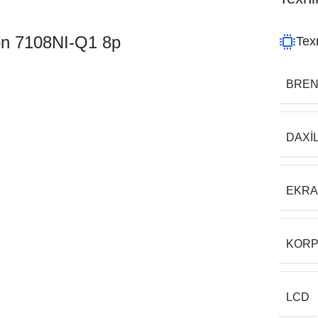
ion 7108NI-Q1 8p
Texn
BRE
DAXI
EKR
KORP
LCD