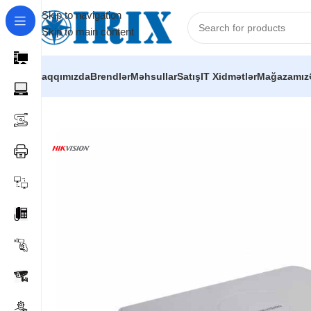
Skip to navigation
Skip to main content
Haqqımızda
Brendlər
Məhsullar
Satış
IT Xidmətlər
Mağazamız
Home
/
Shop
/
Təhlükəsizlik sistemləri
/
NVR
/
Şəbəkə videoq