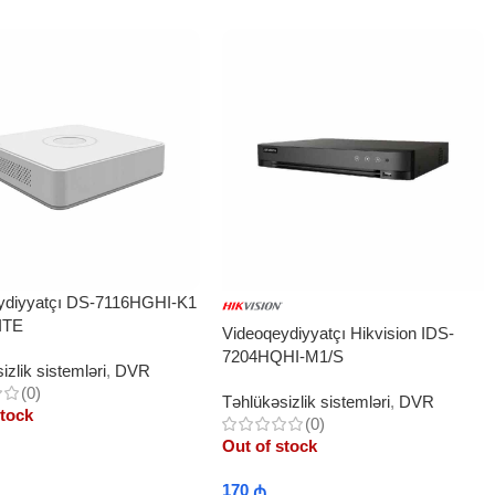
ydiyyatçı DS-7116HGHI-K1
ITE
Videoqeydiyyatçı Hikvision IDS-
7204HQHI-M1/S
izlik sistemləri
,
DVR
(0)
Təhlükəsizlik sistemləri
,
DVR
stock
(0)
Out of stock
170
₼
More