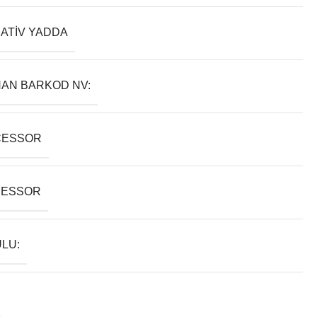
ATIV YADDA
AN BARKOD NV:
CESSOR
SESSOR
LU: