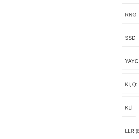
RNG
SSD
YAYC
KI, Q:
KLI
LLR (