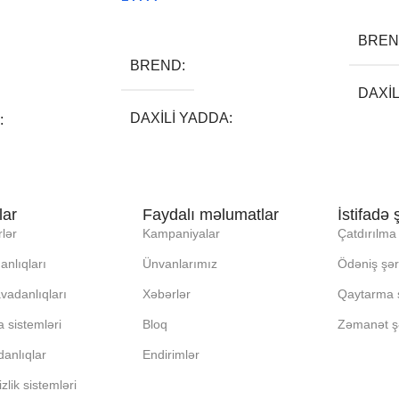
Read More
BRE
BREND
DAXI
DAXILI YADDA
EKRA
EKRAN
KORP
lar
Faydalı məlumatlar
İstifadə ş
KORPUSUN RNGI:
GI:
lər
Kampaniyalar
Çatdırılma 
LCD
anlıqları
Ünvanlarımız
Ödəniş şərt
LCD
vadanlıqları
Xəbərlər
Qaytarma ş
OPER
a sistemləri
Bloq
Zəmanət şə
OPERATIV YADDA
DDA
anlıqlar
Endirimlər
OXUN
OXUNAN BARKOD NV:
KOD NV:
zlik sistemləri