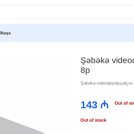
Əlaqə
eydiyyatçısı Hikvision 7108NI-Q1 8p
Şəbəkə videoq
8p
Şəbəkə videoqeydiyyatçısı
143
₼
Out of st
Out of stock