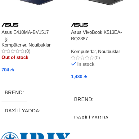
Asus E410MA-BV1517
Asus VivoBook K513EA-
BQ2387
Kompüterlər
,
Noutbuklar
(0)
Kompüterlər
,
Noutbuklar
Out of stock
(0)
In stock
704
₼
1,430
₼
Read More
Add To Cart
BREND
BREND
DAXILI YADDA
DAXILI YADDA
EKRAN
EKRAN