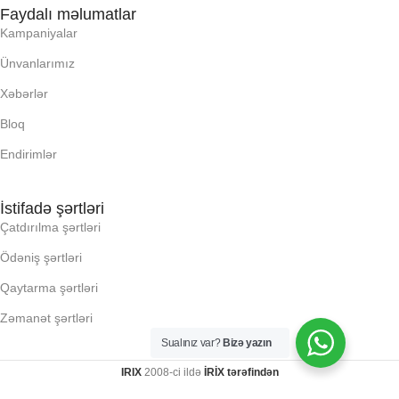
Faydalı məlumatlar
RAM
Kampaniyalar
RNG
Ünvanlarımız
RNG
Xəbərlər
SSD
SSD
Bloq
YAYC DALANN
Endirimlər
UZUNLUU,
YAYC DALANN
UZUNLUU,
İstifadə şərtləri
KI, Q:
Çatdırılma şərtləri
KI, Q:
Ödəniş şərtləri
KLI
Qaytarma şərtləri
KLI
Zəmanət şərtləri
LLR (E X H X D), MM:
Sualınız var?
Bizə yazın
LLR (E X H X D), MM:
IRIX
2008-ci ildə
İRİX tərəfindən
NTERFEYS: