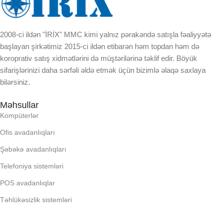
KORPUSUN RNGI:
KORPUSUN RNGI:
2008-ci ildən "İRİX" MMC kimi yalnız pərakəndə satışla fəaliyyətə
LCD
başlayan şirkətimiz 2015-ci ildən etibarən həm topdan həm də
LCD
koroprativ satış xidmətlərini də müştərilərinə təklif edir. Böyük
sifarişlərinizi daha sərfəli əldə etmək üçün bizimlə əlaqə saxlaya
OPERATIV YADDA
bilərsiniz.
OPERATIV YADDA
OXUNAN BARKOD NV:
Məhsullar
OXUNAN BARKOD NV:
Kompüterlər
PROCESSOR
Ofis avadanlıqları
PROCESSOR
Şəbəkə avadanlıqları
PROSESSOR
Telefoniya sistemləri
PROSESSOR
POS avadanlıqlar
QURULU:
Təhlükəsizlik sistemləri
QURULU:
RAM