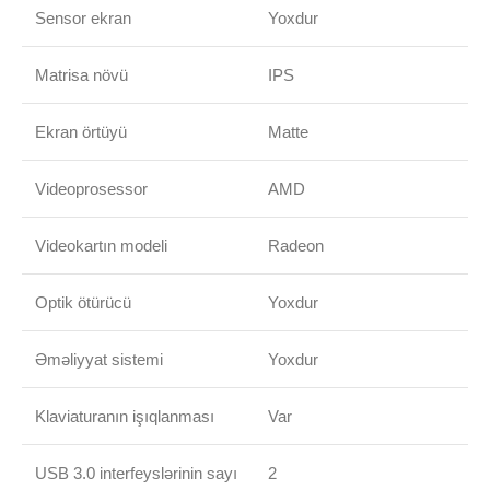
Sensor ekran
Yoxdur
Matrisa növü
IPS
Ekran örtüyü
Matte
Videoprosessor
AMD
Videokartın modeli
Radeon
Optik ötürücü
Yoxdur
Əməliyyat sistemi
Yoxdur
Klaviaturanın işıqlanması
Var
USB 3.0 interfeyslərinin sayı
2