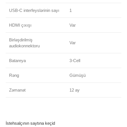
USB-C interfeyslərinin sayı
1
HDMI çıxışı
Var
Birləşdirilmiş
Var
audiokonnektoru
Batareya
3-Cell
Rəng
Gümüşü
Zəmanət
12 ay
İstehsalçının saytına keçid