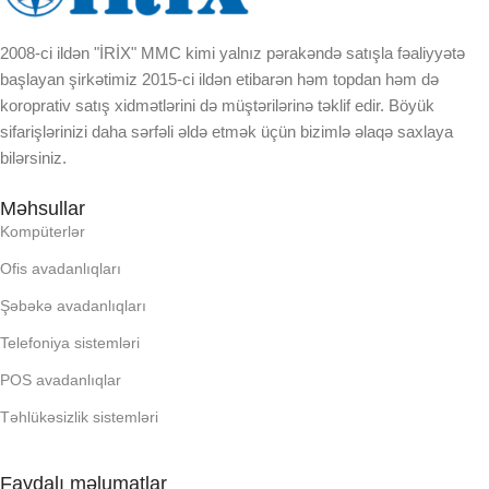
2008-ci ildən "İRİX" MMC kimi yalnız pərakəndə satışla fəaliyyətə
başlayan şirkətimiz 2015-ci ildən etibarən həm topdan həm də
koroprativ satış xidmətlərini də müştərilərinə təklif edir. Böyük
sifarişlərinizi daha sərfəli əldə etmək üçün bizimlə əlaqə saxlaya
bilərsiniz.
Məhsullar
Kompüterlər
Ofis avadanlıqları
Şəbəkə avadanlıqları
Telefoniya sistemləri
POS avadanlıqlar
Təhlükəsizlik sistemləri
Faydalı məlumatlar