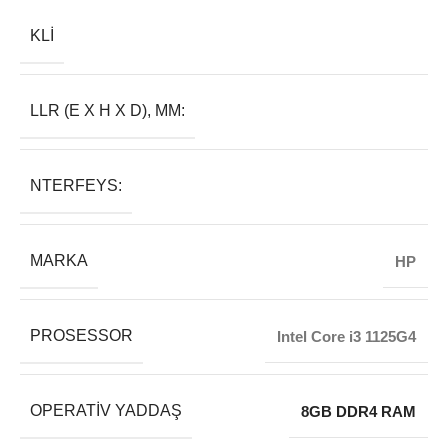
KLI
LLR (E X H X D), MM:
NTERFEYS:
MARKA
HP
PROSESSOR
Intel Core i3 1125G4
OPERATIV YADDAŞ
8GB DDR4 RAM