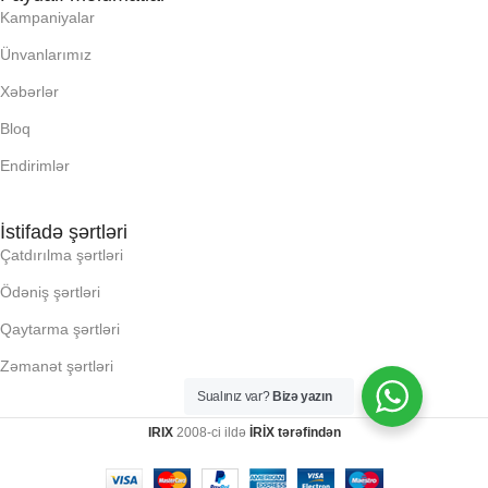
Kampaniyalar
Ünvanlarımız
Xəbərlər
Bloq
Endirimlər
İstifadə şərtləri
Çatdırılma şərtləri
Ödəniş şərtləri
Qaytarma şərtləri
Zəmanət şərtləri
Sualınız var?
Bizə yazın
IRIX
2008-ci ildə
İRİX tərəfindən