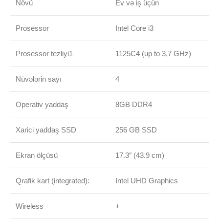
Növü
Ev və iş üçün
Prosessor
Intel Core i3
Prosessor tezliyi1
1125С4 (up to 3,7 GHz)
Nüvələrin sayı
4
Operativ yaddaş
8GB DDR4
Xarici yaddaş SSD
256 GB SSD
Ekran ölçüsü
17.3″ (43.9 cm)
Qrafik kart (integrated):
Intel UHD Graphics
Wireless
+