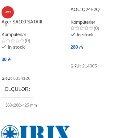
AOC Q24P2Q
HOT
Acer SA100 SATAIII
Kompüterlər
(0)
Kompüterlər
In stock
(0)
In stock
280
₼
Add To Cart
30
₼
SKU:
214005
Add To Cart
SKU:
5334126
ÖLÇÜLƏR
360x208x425 mm