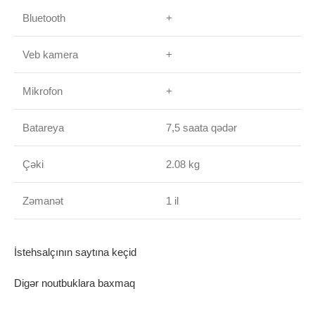
Bluetooth
+
Veb kamera
+
Mikrofon
+
Batareya
7,5 saata qədər
Çəki
2.08 kg
Zəmanət
1 il
İstehsalçının saytına keçid
Digər noutbuklara baxmaq