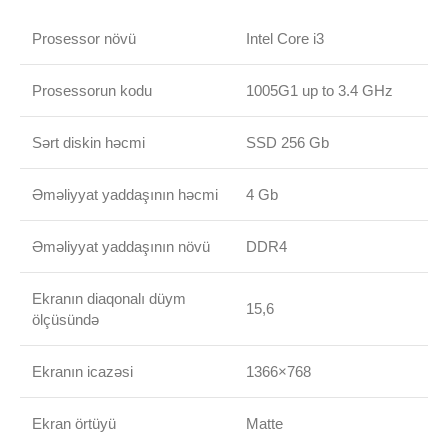
Prosessor növü
Intel Core i3
Prosessorun kodu
1005G1 up to 3.4 GHz
Sərt diskin həcmi
SSD 256 Gb
Əməliyyat yaddaşının həcmi
4 Gb
Əməliyyat yaddaşının növü
DDR4
Ekranın diaqonalı düym
15,6
ölçüsündə
Ekranın icazəsi
1366×768
Ekran örtüyü
Matte