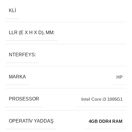
KLI
LLR (E X H X D), MM:
NTERFEYS:
MARKA
HP
PROSESSOR
Intel Core i3 1005G1
OPERATIV YADDAŞ
4GB DDR4 RAM