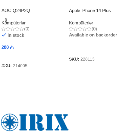
AOC Q24P2Q
Apple iPhone 14 Plus
Kompüterlər
Kompüterlər
(0)
(0)
Available on backorder
In stock
280
₼
Read More
Add To Cart
SKU:
228113
SKU:
214005