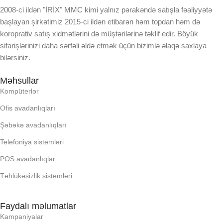
2008-ci ildən "İRİX" MMC kimi yalnız pərakəndə satışla fəaliyyətə
başlayan şirkətimiz 2015-ci ildən etibarən həm topdan həm də
koroprativ satış xidmətlərini də müştərilərinə təklif edir. Böyük
sifarişlərinizi daha sərfəli əldə etmək üçün bizimlə əlaqə saxlaya
bilərsiniz.
Məhsullar
Kompüterlər
Ofis avadanlıqları
Şəbəkə avadanlıqları
Telefoniya sistemləri
POS avadanlıqlar
Təhlükəsizlik sistemləri
Faydalı məlumatlar
Kampaniyalar