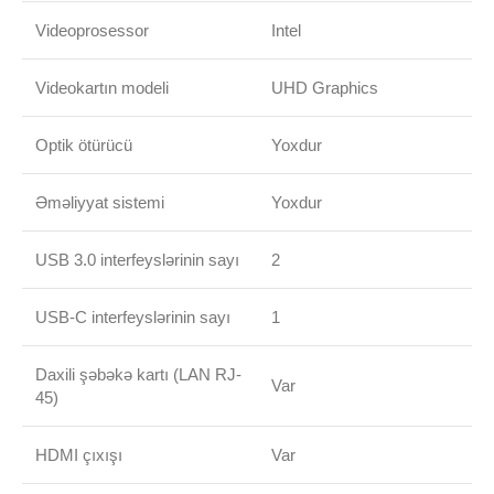
Videoprosessor
Intel
Videokartın modeli
UHD Graphics
Optik ötürücü
Yoxdur
Əməliyyat sistemi
Yoxdur
USB 3.0 interfeyslərinin sayı
2
USB-C interfeyslərinin sayı
1
Daxili şəbəkə kartı (LAN RJ-
Var
45)
HDMI çıxışı
Var