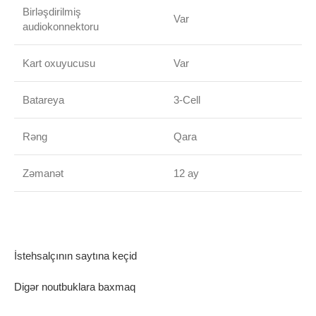
Birləşdirilmiş
Var
audiokonnektoru
Kart oxuyucusu
Var
Batareya
3-Cell
Rəng
Qara
Zəmanət
12 ay
İstehsalçının saytına keçid
Digər noutbuklara baxmaq