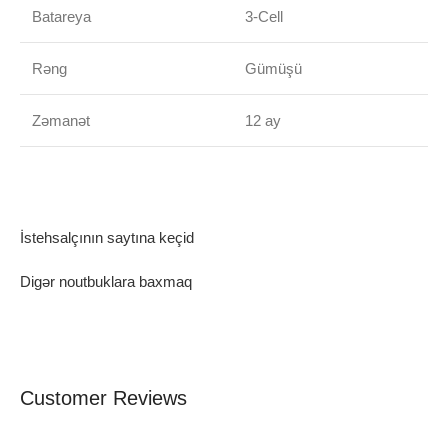
Batareya
3-Cell
Rəng
Gümüşü
Zəmanət
12 ay
İstehsalçının saytına keçid
Digər noutbuklara baxmaq
Customer Reviews