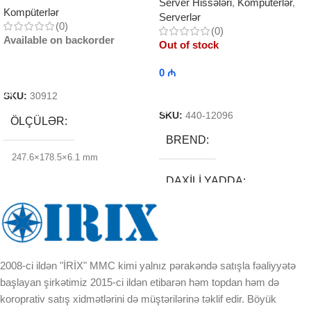
Server Hissələri
,
Kompüterlər
,
Kompüterlər
Serverlər
(0)
(0)
Available on backorder
Out of stock
0
₼
Read More
Read More
SKU:
30912
SKU:
440-12096
ÖLÇÜLƏR
BREND
247.6×178.5×6.1 mm
DAXILI YADDA
MARKA
Apple
EKRAN
OPERATIV YADDAŞ
KORPUSUN RNGI:
2008-ci ildən "İRİX" MMC kimi yalnız pərakəndə satışla fəaliyyətə
4GB
başlayan şirkətimiz 2015-ci ildən etibarən həm topdan həm də
koroprativ satış xidmətlərini də müştərilərinə təklif edir. Böyük
LCD
DAXILI YADDAŞ