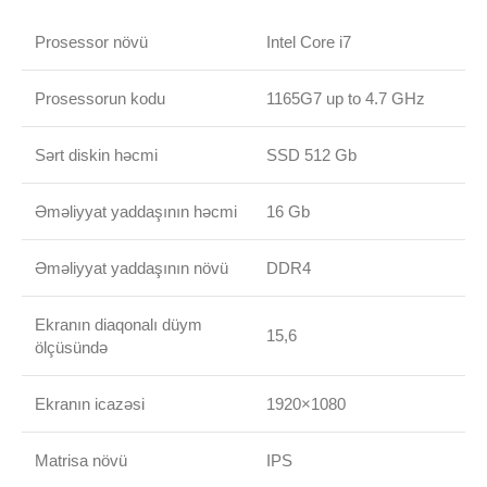
Prosessor növü
Intel Core i7
Prosessorun kodu
1165G7 up to 4.7 GHz
Sərt diskin həcmi
SSD 512 Gb
Əməliyyat yaddaşının həcmi
16 Gb
Əməliyyat yaddaşının növü
DDR4
Ekranın diaqonalı düym
15,6
ölçüsündə
Ekranın icazəsi
1920×1080
Matrisa növü
IPS