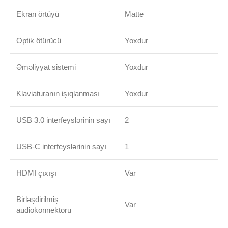
Ekran örtüyü
Matte
Optik ötürücü
Yoxdur
Əməliyyat sistemi
Yoxdur
Klaviaturanın işıqlanması
Yoxdur
USB 3.0 interfeyslərinin sayı
2
USB-C interfeyslərinin sayı
1
HDMI çıxışı
Var
Birləşdirilmiş
Var
audiokonnektoru