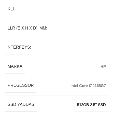
KLI
LLR (E X H X D), MM:
NTERFEYS:
MARKA
HP
PROSESSOR
Intel Core i7 1165G7
SSD YADDAŞ
512GB 2.5″ SSD