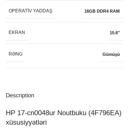
OPERATIV YADDAŞ
16GB DDR4 RAM
EKRAN
15.6″
RƏNG
Gümüşü
Description
HP 17-cn0048ur Noutbuku (4F796EA)
xüsusiyyətləri