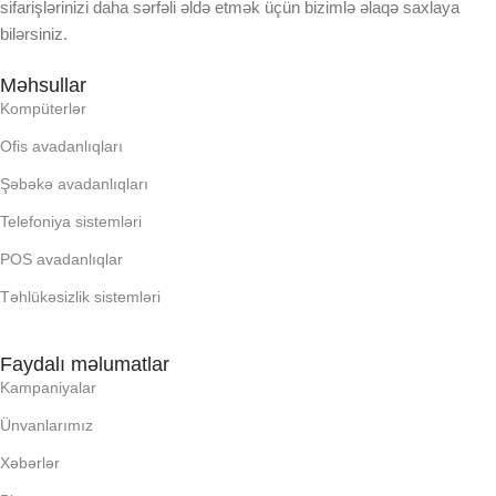
64GB
sifarişlərinizi daha sərfəli əldə etmək üçün bizimlə əlaqə saxlaya
bilərsiniz.
OPERATIV YADDA
EKRAN ÖLÇÜSÜ
Məhsullar
Kompüterlər
OXUNAN BARKOD NV:
8.3 inches, 203.9 cm2 (~77.4%
screen-to-body ratio)
Ofis avadanlıqları
Şəbəkə avadanlıqları
PROCESSOR
EKRAN TIPI
Telefoniya sistemləri
PROSESSOR
POS avadanlıqlar
Liquid Retina IPS LCD, 500 nits
(typ)
Təhlükəsizlik sistemləri
QURULU:
EKRAN IMKANLARI
Faydalı məlumatlar
RAM
Kampaniyalar
1488 x 2266 pixels, 3:2 ratio
(~327 ppi density)
Ünvanlarımız
RNG
Xəbərlər
ƏMƏLIYYAT SISTEMI