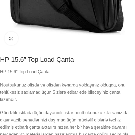
Click to enlarge
HP 15.6” Top Load Çanta
HP 15.6” Top Load Çanta
Noutbukunuz ofisdə və ofisdən kənarda yoldaşınız olduqda, onu
təhlükəsiz saxlamaq üçün Sizlərə etibar edə biləcəyiniz çanta
lazımdır.
Gündəlik istifadə üçün dayanıqlı, istər noutbukunuzu istərsəniz də
digər vacib sənədlərinizi daşımaq üçün müxtəlif ciblərlə təchiz
edilmiş etibarlı çanta axtarırsınızsa hər bir hava şəraitinə davamlı
parçadan və materiallardan hazırlanmış bu çanta doğru seçim ola