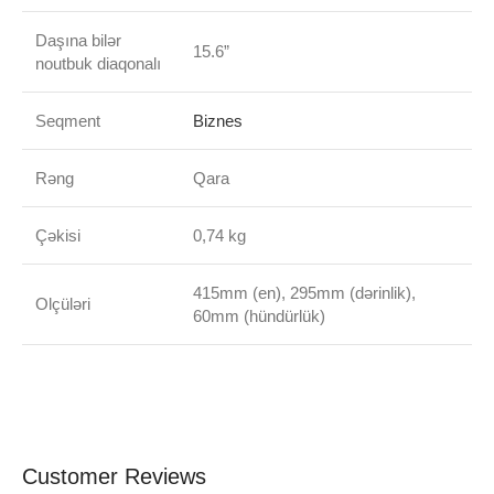
Daşına bilər
15.6”
noutbuk diaqonalı
Seqment
Biznes
Rəng
Qara
Çəkisi
0,74 kg
415mm (en), 295mm (dərinlik),
Olçüləri
60mm (hündürlük)
Customer Reviews