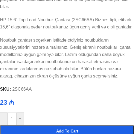
bilər.
HP 15.6” Top Load Noutbuk Çantası (2SC66AA) Biznes tipli, etibarlı
15,6″ diaqonala qədər noutbukunuz üçün geniş yerli və cibli çantadır.
Noutbuk çantası seçərkən istifadə etdiyiniz noutbukların
xüsusiyyətlərini nəzərə almalısınız. Geniş ekranlı noutbuklar çanta
modellərinə uyğun gəlməyə bilər. Lazım olduğundan daha böyük
çantalar isə daşınarkən noutbukunuzun hərəkət etməsinə və
ekranının zədələnməsinə səbəb ola bilər. Bütün bunları nəzərə
alaraq, cihazınızın ekran ölçüsünə uyğun çanta seçməlisiniz.
SKU:
2SC66AA
23
₼
-
+
Add To Cart