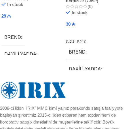
Korpuslar (Case)
In stock
(0)
In stock
29
₼
30
₼
Add To Cart
Add To Cart
BREND
SKU:
B210
BREND
DAXILI YADDA
DAXILI YADDA
EKRAN
EKRAN
KORPUSUN RNGI:
KORPUSUN RNGI:
LCD
2008-ci ildən "İRİX" MMC kimi yalnız pərakəndə satışla fəaliyyətə
başlayan şirkətimiz 2015-ci ildən etibarən həm topdan həm də
LCD
koroprativ satış xidmətlərini də müştərilərinə təklif edir. Böyük
OPERATIV YADDA
sifarişlərinizi daha sərfəli əldə etmək üçün bizimlə əlaqə saxlaya