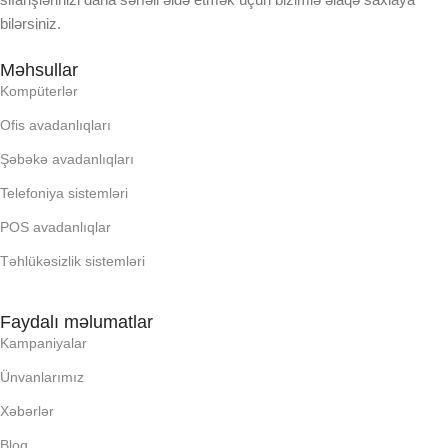
bilərsiniz.
OPERATIV YADDA
OXUNAN BARKOD NV:
Məhsullar
OXUNAN BARKOD NV:
Kompüterlər
PROCESSOR
Ofis avadanlıqları
PROCESSOR
PROSESSOR
Şəbəkə avadanlıqları
Telefoniya sistemləri
PROSESSOR
QURULU:
POS avadanlıqlar
Təhlükəsizlik sistemləri
QURULU:
RAM
Faydalı məlumatlar
RAM
RNG
Kampaniyalar
Ünvanlarımız
RNG
SSD
Xəbərlər
SSD
Bloq