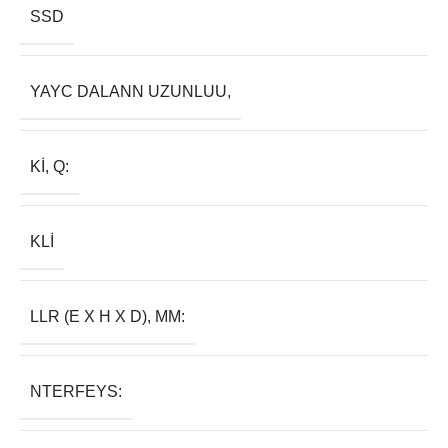
SSD
YAYC DALANN UZUNLUU,
KI, Q:
KLI
LLR (E X H X D), MM:
NTERFEYS: