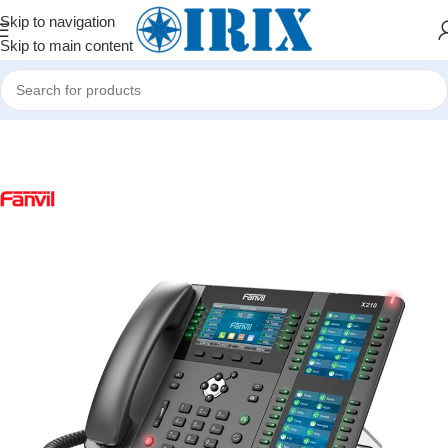
Skip to navigation
Skip to main content
Home
/
Shop
/
İP telefoniya və mini ATS avadanlıqları
/
IP telefonlar