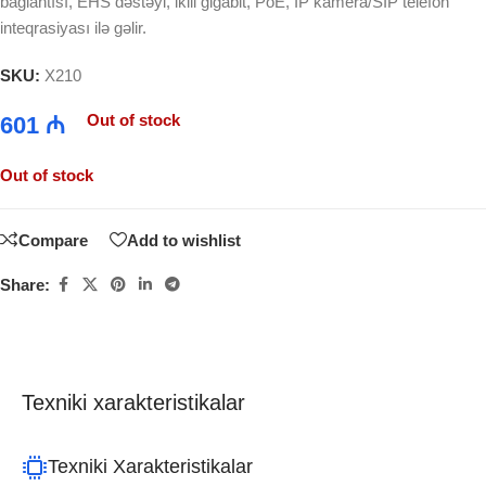
bağlantısı, EHS dəstəyi, ikili gigabit, PoE, IP kamera/SIP telefon
inteqrasiyası ilə gəlir.
SKU:
X210
Out of stock
601
₼
Out of stock
Compare
Add to wishlist
Share:
Texniki xarakteristikalar
Texniki Xarakteristikalar