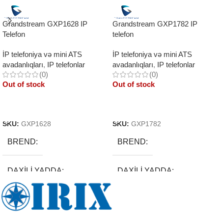
Grandstream GXP1628 IP
Grandstream GXP1782 IP
Telefon
telefon
İP telefoniya və mini ATS
İP telefoniya və mini ATS
avadanlıqları
,
IP telefonlar
avadanlıqları
,
IP telefonlar
(0)
(0)
Out of stock
Out of stock
Read More
Read More
SKU:
GXP1628
SKU:
GXP1782
BREND
BREND
DAXILI YADDA
DAXILI YADDA
EKRAN
EKRAN