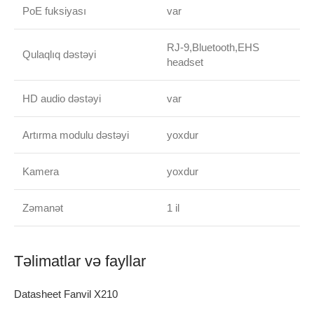
PoE fuksiyası
var
RJ-9,Bluetooth,EHS
Qulaqlıq dəstəyi
headset
HD audio dəstəyi
var
Artırma modulu dəstəyi
yoxdur
Kamera
yoxdur
Zəmanət
1 il
Təlimatlar və fayllar
Datasheet Fanvil X210