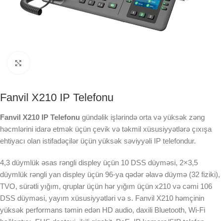
Click to enlarge
Fanvil X210 IP Telefonu
Fanvil X210 IP Telefonu
gündəlik işlərində orta və yüksək zəng
həcmlərini idarə etmək üçün çevik və təkmil xüsusiyyətlərə çıxışa
ehtiyacı olan istifadəçilər üçün yüksək səviyyəli IP telefondur.
4,3 düymlük əsas rəngli displey üçün 10 DSS düyməsi, 2×3,5
düymlük rəngli yan displey üçün 96-ya qədər əlavə düymə (32 fiziki),
TVO, sürətli yığım, qruplar üçün hər yığım üçün x210 və cəmi 106
DSS düyməsi, yayım xüsusiyyətləri və s. Fanvil X210 həmçinin
yüksək performans təmin edən HD audio, daxili Bluetooth, Wi-Fi