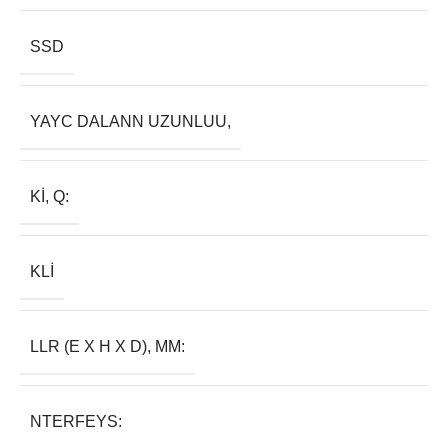
SSD
YAYC DALANN UZUNLUU,
KI, Q:
KLI
LLR (E X H X D), MM:
NTERFEYS: