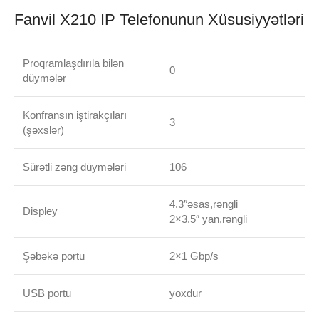
Fanvil X210 IP Telefonunun Xüsusiyyətləri
Proqramlaşdırıla bilən
0
düymələr
Konfransın iştirakçıları
3
(şəxslər)
Sürətli zəng düymələri
106
4.3″əsas,rəngli
Displey
2×3.5″ yan,rəngli
Şəbəkə portu
2×1 Gbp/s
USB portu
yoxdur