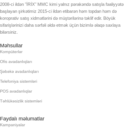
2008-ci ildən "İRİX" MMC kimi yalnız pərakəndə satışla fəaliyyətə
KORPUSUN RNGI:
KORPUSUN RNGI:
başlayan şirkətimiz 2015-ci ildən etibarən həm topdan həm də
koroprativ satış xidmətlərini də müştərilərinə təklif edir. Böyük
LCD
LCD
sifarişlərinizi daha sərfəli əldə etmək üçün bizimlə əlaqə saxlaya
bilərsiniz.
OPERATIV YADDA
OPERATIV YADDA
Məhsullar
Kompüterlər
OXUNAN BARKOD NV:
OXUNAN BARKOD NV:
Ofis avadanlıqları
Şəbəkə avadanlıqları
PROCESSOR
PROCESSOR
Telefoniya sistemləri
PROSESSOR
PROSESSOR
POS avadanlıqlar
Təhlükəsizlik sistemləri
QURULU:
QURULU:
Faydalı məlumatlar
Kampaniyalar
RAM
RAM