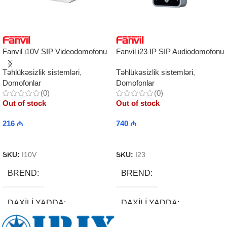
Fanvil i10V SIP Videodomofonu
Fanvil i23 IP SIP Audiodomofonu
Təhlükəsizlik sistemləri
,
Təhlükəsizlik sistemləri
,
Domofonlar
Domofonlar
(0)
(0)
Out of stock
Out of stock
216
₼
740
₼
Read More
Read More
SKU:
I10V
SKU:
I23
BREND
BREND
DAXILI YADDA
DAXILI YADDA