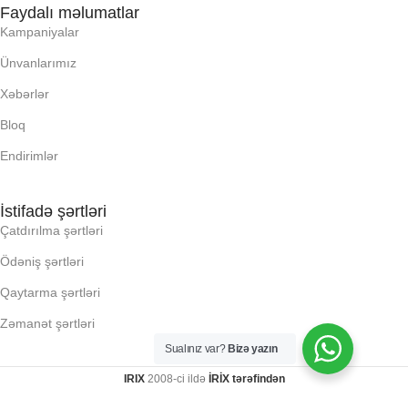
Faydalı məlumatlar
Kampaniyalar
RAM
RAM
Ünvanlarımız
RNG
RNG
Xəbərlər
Bloq
SSD
SSD
Endirimlər
YAYC DALANN
YAYC DALANN
İstifadə şərtləri
UZUNLUU,
UZUNLUU,
Çatdırılma şərtləri
Ödəniş şərtləri
KI, Q:
KI, Q:
Qaytarma şərtləri
KLI
KLI
Zəmanət şərtləri
Sualınız var?
Bizə yazın
LLR (E X H X D), MM:
LLR (E X H X D), MM:
IRIX
2008-ci ildə
İRİX tərəfindən