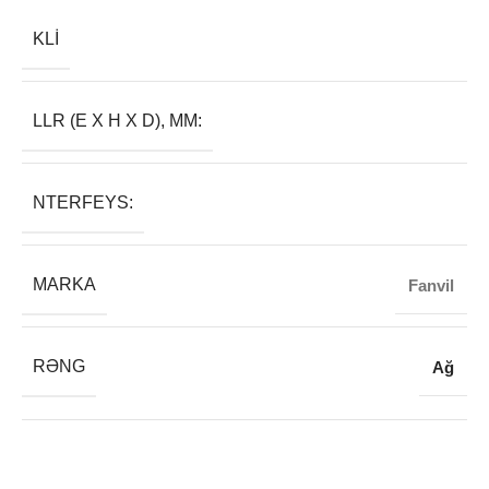
KLI
LLR (E X H X D), MM:
NTERFEYS:
MARKA
Fanvil
RƏNG
Ağ