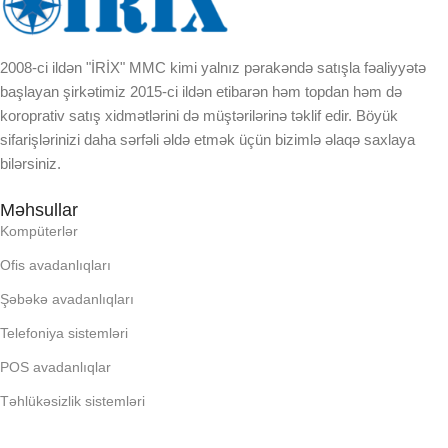
EKRAN
EKRAN
2008-ci ildən "İRİX" MMC kimi yalnız pərakəndə satışla fəaliyyətə
KORPUSUN RNGI:
KORPUSUN RNGI:
başlayan şirkətimiz 2015-ci ildən etibarən həm topdan həm də
koroprativ satış xidmətlərini də müştərilərinə təklif edir. Böyük
LCD
LCD
sifarişlərinizi daha sərfəli əldə etmək üçün bizimlə əlaqə saxlaya
bilərsiniz.
OPERATIV YADDA
OPERATIV YADDA
Məhsullar
Kompüterlər
OXUNAN BARKOD NV:
OXUNAN BARKOD NV:
Ofis avadanlıqları
Şəbəkə avadanlıqları
PROCESSOR
PROCESSOR
Telefoniya sistemləri
PROSESSOR
PROSESSOR
POS avadanlıqlar
Təhlükəsizlik sistemləri
QURULU:
QURULU: