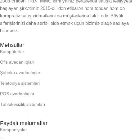
2008-ci ildən "İRİX" MMC kimi yalnız pərakəndə satışla fəaliyyətə
KORPUSUN RNGI:
KORPUSUN RNGI:
başlayan şirkətimiz 2015-ci ildən etibarən həm topdan həm də
koroprativ satış xidmətlərini də müştərilərinə təklif edir. Böyük
LCD
LCD
sifarişlərinizi daha sərfəli əldə etmək üçün bizimlə əlaqə saxlaya
bilərsiniz.
OPERATIV YADDA
OPERATIV YADDA
Məhsullar
Kompüterlər
OXUNAN BARKOD NV:
OXUNAN BARKOD NV:
Ofis avadanlıqları
Şəbəkə avadanlıqları
PROCESSOR
PROCESSOR
Telefoniya sistemləri
PROSESSOR
PROSESSOR
POS avadanlıqlar
Təhlükəsizlik sistemləri
QURULU:
QURULU:
Faydalı məlumatlar
RAM
Kampaniyalar
RAM