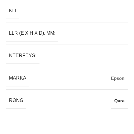
KLI
LLR (E X H X D), MM:
NTERFEYS:
MARKA
Epson
RƏNG
Qara