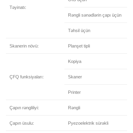
Təyinatı:
Rəngli sənədlərin çapı üçün
Təhsil üçün
Skanerin növü:
Planşet tipli
Kopiya
ÇFQ funksiyaları:
Skaner
Printer
Çapın rəngliliyi:
Rəngli
Çapın üsulu:
Pyezoelektrik sürəkli