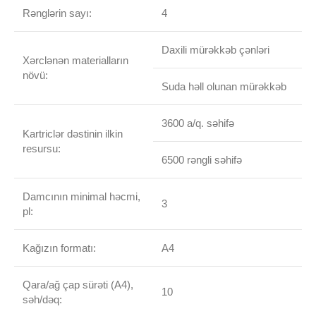
Rənglərin sayı:
4
Daxili mürəkkəb çənləri
Xərclənən materialların
növü:
Suda həll olunan mürəkkəb
3600 a/q. səhifə
Kartriclər dəstinin ilkin
resursu:
6500 rəngli səhifə
Damcının minimal həcmi,
3
pl:
Kağızın formatı:
A4
Qara/ağ çap sürəti (A4),
10
səh/dəq: