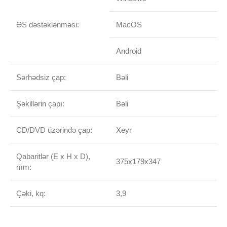
ƏS dəstəklənməsi:
MacOS
Android
Sərhədsiz çap:
Bəli
Şəkillərin çapı:
Bəli
CD/DVD üzərində çap:
Xeyr
Qabaritlər (E x H x D),
375x179x347
mm:
Çəki, kq:
3,9