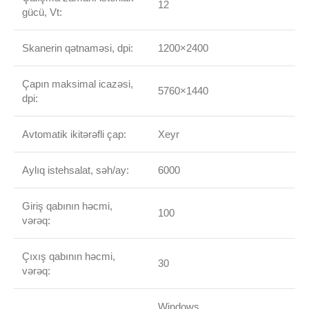
12
gücü, Vt:
Skanerin qətnaməsi, dpi:
1200×2400
Çapın maksimal icazəsi,
5760×1440
dpi:
Avtomatik ikitərəfli çap:
Xeyr
Aylıq istehsalat, səh/ay:
6000
Giriş qabının həcmi,
100
vərəq:
Çıxış qabının həcmi,
30
vərəq:
Windows