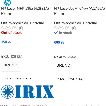
HP LaserJet M404dw (W1A56A)
HP Laser MFP 135a (4ZB82A)
Printer
Printer
Ofis avadanlıqları
,
Printerlər
Ofis avadanlıqları
,
Printerlər
(0)
(0)
Out of stock
In stock
350
₼
680
₼
Read More
Add To Cart
SKU:
4ZB82A
SKU:
W1A56A
BREND
BREND
DAXILI YADDA
DAXILI YADDA
EKRAN
EKRAN