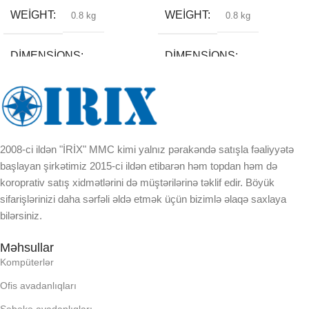
WEIGHT
WEIGHT
0.8 kg
0.8 kg
DIMENSIONS
DIMENSIONS
20 × 30 × 13 cm
20 × 25 × 13 cm
BREND
BREND
2008-ci ildən "İRİX" MMC kimi yalnız pərakəndə satışla fəaliyyətə
başlayan şirkətimiz 2015-ci ildən etibarən həm topdan həm də
DAXILI YADDA
DAXILI YADDA
koroprativ satış xidmətlərini də müştərilərinə təklif edir. Böyük
sifarişlərinizi daha sərfəli əldə etmək üçün bizimlə əlaqə saxlaya
EKRAN
EKRAN
bilərsiniz.
Məhsullar
KORPUSUN RNGI:
KORPUSUN RNGI:
Kompüterlər
Ofis avadanlıqları
LCD
LCD
Şəbəkə avadanlıqları