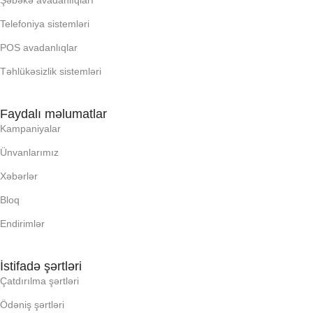
Telefoniya sistemləri
OPERATIV YADDA
OPERATIV YADDA
POS avadanlıqlar
OXUNAN BARKOD NV:
OXUNAN BARKOD NV:
Təhlükəsizlik sistemləri
PROCESSOR
PROCESSOR
Faydalı məlumatlar
Kampaniyalar
PROSESSOR
PROSESSOR
Ünvanlarımız
Xəbərlər
QURULU:
QURULU:
Bloq
Endirimlər
RAM
RAM
İstifadə şərtləri
RNG
RNG
Çatdırılma şərtləri
Ödəniş şərtləri
SSD
SSD