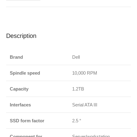
Description
Brand
Dell
Spindle speed
10,000 RPM
Capacity
1.2TB
Interfaces
Serial ATA III
SSD form factor
2.5 “
Component for
Server/workstation