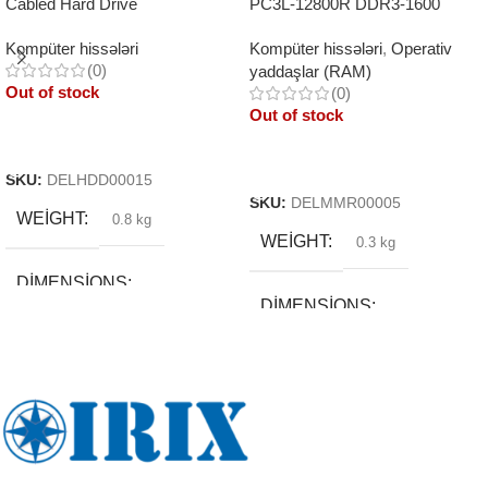
Cabled Hard Drive
PC3L-12800R DDR3-1600
REGISTERED
Kompüter hissələri
Kompüter hissələri
,
Operativ
(0)
yaddaşlar (RAM)
Out of stock
(0)
Out of stock
Read More
Read More
SKU:
DELHDD00015
SKU:
DELMMR00005
WEIGHT
0.8 kg
WEIGHT
0.3 kg
DIMENSIONS
DIMENSIONS
20 × 30 × 13 cm
5 × 15 × 3 cm
BREND
BREND
DAXILI YADDA
DAXILI YADDA