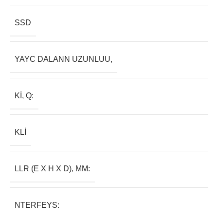
SSD
YAYC DALANN UZUNLUU,
KI, Q:
KLI
LLR (E X H X D), MM:
NTERFEYS: