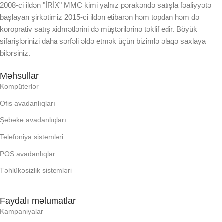
2008-ci ildən "İRİX" MMC kimi yalnız pərakəndə satışla fəaliyyətə
başlayan şirkətimiz 2015-ci ildən etibarən həm topdan həm də
EKRAN
EKRAN
koroprativ satış xidmətlərini də müştərilərinə təklif edir. Böyük
sifarişlərinizi daha sərfəli əldə etmək üçün bizimlə əlaqə saxlaya
KORPUSUN RNGI:
bilərsiniz.
KORPUSUN RNGI:
Məhsullar
LCD
Kompüterlər
LCD
Ofis avadanlıqları
OPERATIV YADDA
OPERATIV YADDA
Şəbəkə avadanlıqları
OXUNAN BARKOD NV:
Telefoniya sistemləri
OXUNAN BARKOD NV:
POS avadanlıqlar
PROCESSOR
Təhlükəsizlik sistemləri
PROCESSOR
PROSESSOR
Faydalı məlumatlar
PROSESSOR
Kampaniyalar