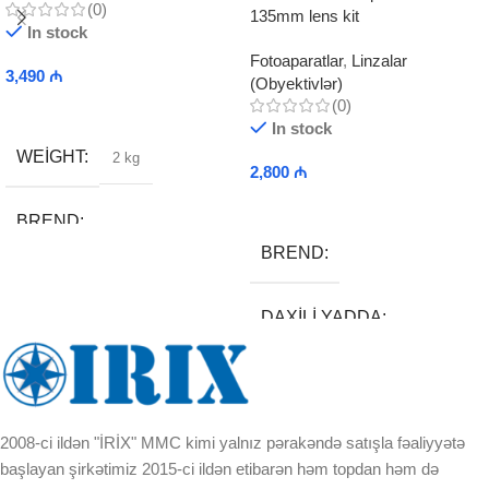
(0)
135mm lens kit
In stock
Fotoaparatlar
,
Linzalar
3,490
₼
(Obyektivlər)
(0)
Add To Cart
In stock
WEIGHT
2 kg
2,800
₼
Add To Cart
BREND
BREND
DAXILI YADDA
DAXILI YADDA
EKRAN
EKRAN
KORPUSUN RNGI:
2008-ci ildən "İRİX" MMC kimi yalnız pərakəndə satışla fəaliyyətə
KORPUSUN RNGI:
başlayan şirkətimiz 2015-ci ildən etibarən həm topdan həm də
LCD