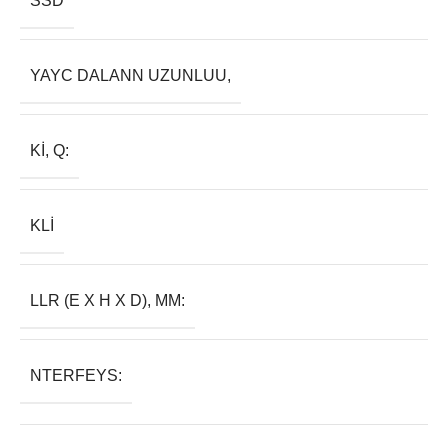
SSD
YAYC DALANN UZUNLUU,
KI, Q:
KLI
LLR (E X H X D), MM:
NTERFEYS: