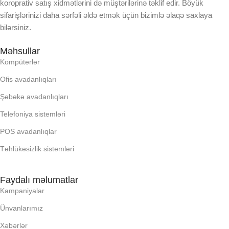
koroprativ satış xidmətlərini də müştərilərinə təklif edir. Böyük
LCD
sifarişlərinizi daha sərfəli əldə etmək üçün bizimlə əlaqə saxlaya
OPERATIV YADDA
bilərsiniz.
OPERATIV YADDA
Məhsullar
OXUNAN BARKOD NV:
Kompüterlər
OXUNAN BARKOD NV:
Ofis avadanlıqları
PROCESSOR
Şəbəkə avadanlıqları
PROCESSOR
Telefoniya sistemləri
PROSESSOR
PROSESSOR
POS avadanlıqlar
QURULU:
Təhlükəsizlik sistemləri
QURULU:
RAM
Faydalı məlumatlar
Kampaniyalar
RAM
RNG
Ünvanlarımız
RNG
Xəbərlər