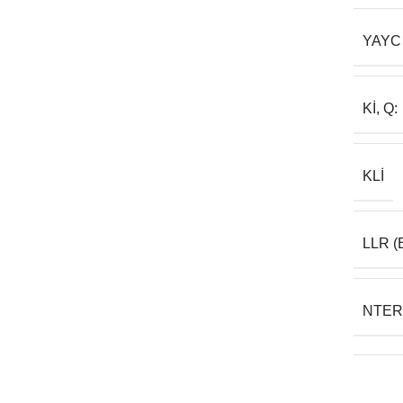
YAYC
KI, Q:
KLI
LLR (
NTER