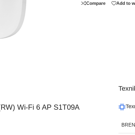
Compare
Add to w
Texnik
(RW) Wi-Fi 6 AP S1T09A
Texn
BRE