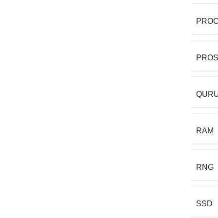
PRO
PRO
QURU
RAM
RNG
SSD