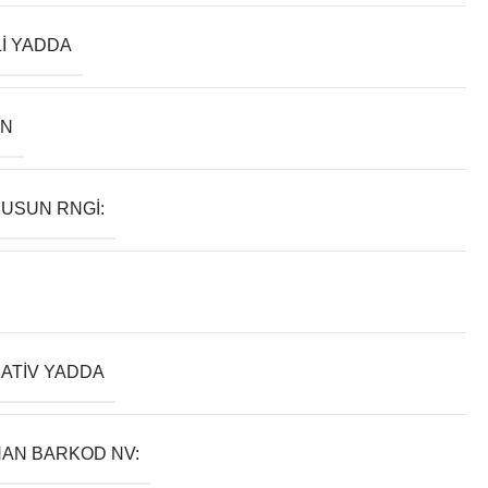
LI YADDA
AN
USUN RNGI:
ATIV YADDA
AN BARKOD NV: