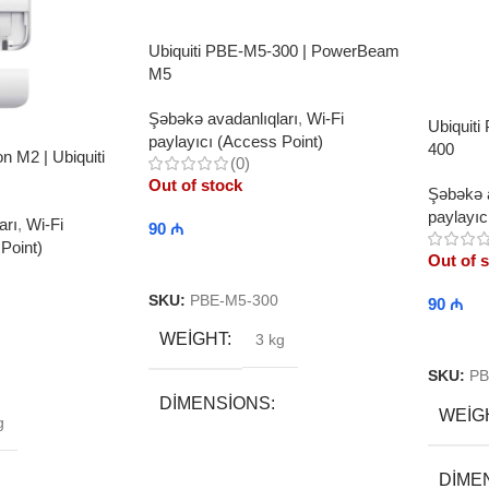
Ubiquiti PBE-M5-300 | PowerBeam
M5
Şəbəkə avadanlıqları
,
Wi-Fi
Ubiquit
paylayıcı (Access Point)
400
on M2 | Ubiquiti
(0)
Out of stock
Şəbəkə a
paylayıc
arı
,
Wi-Fi
90
₼
Point)
Out of 
Read More
SKU:
PBE-M5-300
90
₼
Read 
WEIGHT
3 kg
SKU:
PB
DIMENSIONS
WEIG
g
30 × 40 × 40 cm
DIME