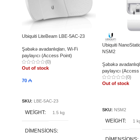
Ubiquiti LiteBeam LBE-5AC-23
Ubiquiti NanoStati
Şəbəkə avadanlıqları
,
Wi-Fi
NSM2
paylayıcı (Access Point)
(0)
Şəbəkə avadanlıql
Out of stock
paylayıcı (Access 
(0)
70
₼
Out of stock
Read More
Read More
SKU:
LBE-5AC-23
SKU:
NSM2
WEIGHT
1.5 kg
WEIGHT
1 k
DIMENSIONS
DIMENSIONS