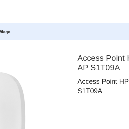
Əlaqə
s Point)
/
Access Point HPE NW ION AP21 (RW) Wi-Fi 6 AP S1T09
Access Point
AP S1T09A
Access Point H
S1T09A