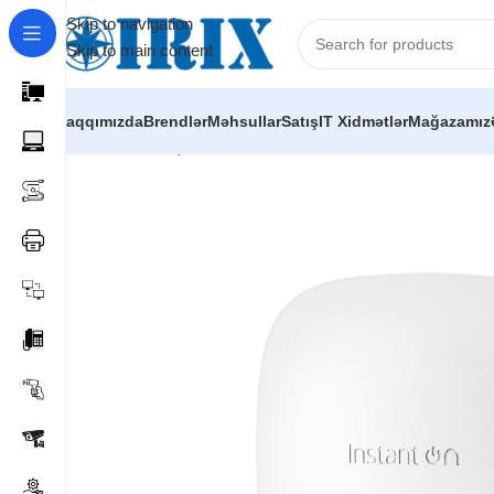
Skip to navigation
Skip to main content
Haqqımızda
Brendlər
Məhsullar
Satış
IT Xidmətlər
Mağazamız
Home
/
Shop
/
Şəbəkə avadanlıqları
/
Wi-Fi paylayıcı (Acces