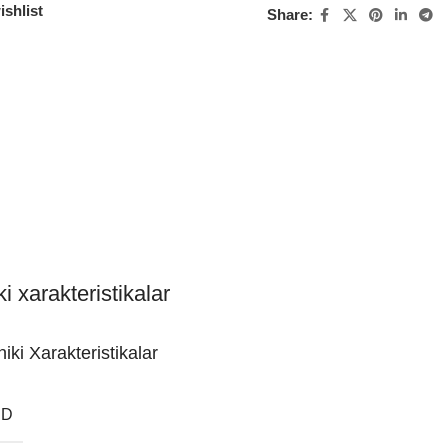
ishlist
Share:
i xarakteristikalar
iki Xarakteristikalar
ND