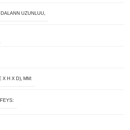
 DALANN UZUNLUU,
E X H X D), MM:
FEYS: