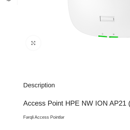
Click to enlarge
Description
Access Point HPE NW ION AP21 
Fərqli Access Pointlər