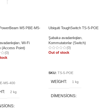
i PowerBeam M5 PBE-M5-
Ubiquiti ToughSwitch TS-5-POE
Şəbəkə avadanlıqları
,
vadanlıqları
,
Wi-Fi
Kommutatorlar (Switch)
(0)
ı (Access Point)
Out of stock
(0)
stock
Read More
SKU:
TS-5-POE
More
WEIGHT
1 kg
E-M5-400
HT
2 kg
DIMENSIONS
NSIONS