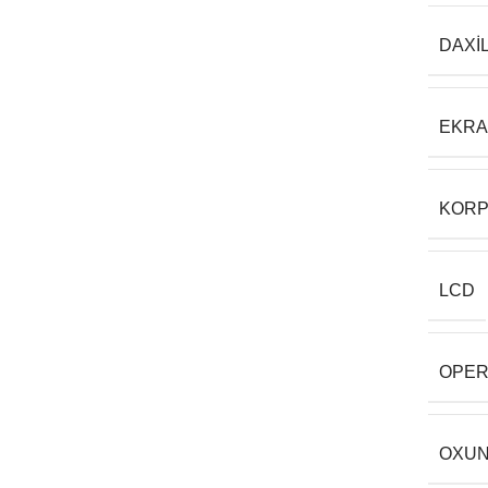
DAXI
EKR
KORP
LCD
OPER
OXUN