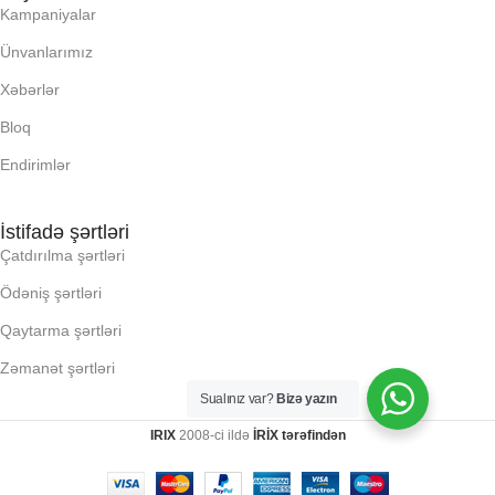
PROSESSOR
Kampaniyalar
Ünvanlarımız
RNG
QURULU:
Xəbərlər
SSD
Bloq
RAM
Endirimlər
YAYC DALANN
RNG
UZUNLUU,
İstifadə şərtləri
Çatdırılma şərtləri
SSD
KI, Q:
Ödəniş şərtləri
Qaytarma şərtləri
YAYC DALANN
KLI
UZUNLUU,
Zəmanət şərtləri
Sualınız var?
Bizə yazın
LLR (E X H X D), MM:
KI, Q:
IRIX
2008-ci ildə
İRİX tərəfindən
NTERFEYS: