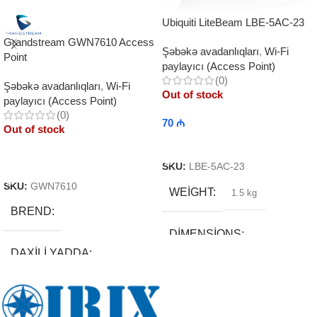
Ubiquiti LiteBeam LBE-5AC-23
Grandstream GWN7610 Access
Şəbəkə avadanlıqları
,
Wi-Fi
Point
paylayıcı (Access Point)
(0)
Şəbəkə avadanlıqları
,
Wi-Fi
Out of stock
paylayıcı (Access Point)
(0)
70
₼
Out of stock
Read More
Read More
SKU:
LBE-5AC-23
SKU:
GWN7610
WEIGHT
1.5 kg
BREND
DIMENSIONS
DAXILI YADDA
15 × 30 × 12 cm
EKRAN
BREND