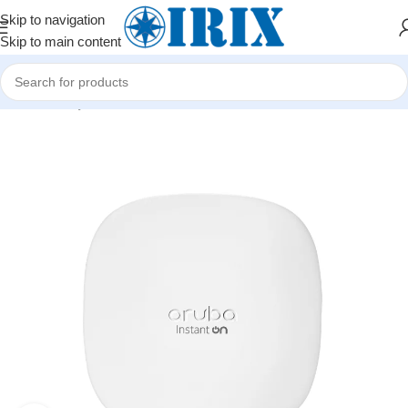
Skip to navigation
Skip to main content
Home
/
Shop
/
Şəbəkə avadanlıqları
/
Wi-Fi paylayıcı (Access Point)