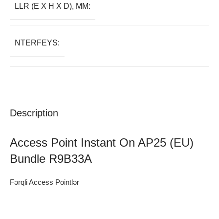
LLR (E X H X D), MM:
NTERFEYS:
Description
Access Point Instant On AP25 (EU)
Bundle R9B33A
Fərqli Access Pointlər