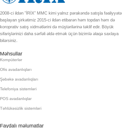
KORPUSUN RNGI:
2008-ci ildən "İRİX" MMC kimi yalnız pərakəndə satışla fəaliyyətə
DAXILI YADDA
başlayan şirkətimiz 2015-ci ildən etibarən həm topdan həm də
LCD
koroprativ satış xidmətlərini də müştərilərinə təklif edir. Böyük
EKRAN
sifarişlərinizi daha sərfəli əldə etmək üçün bizimlə əlaqə saxlaya
bilərsiniz.
OPERATIV YADDA
KORPUSUN RNGI:
Məhsullar
OXUNAN BARKOD NV:
Kompüterlər
LCD
Ofis avadanlıqları
PROCESSOR
Şəbəkə avadanlıqları
OPERATIV YADDA
Telefoniya sistemləri
PROSESSOR
OXUNAN BARKOD NV:
POS avadanlıqlar
Təhlükəsizlik sistemləri
QURULU:
PROCESSOR
Faydalı məlumatlar
RAM