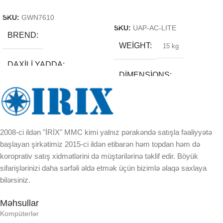
Read More
Read More
SKU:
GWN7610
SKU:
UAP-AC-LITE
BREND
WEIGHT
15 kg
DAXILI YADDA
DIMENSIONS
EKRAN
21 × 20 × 9 cm
KORPUSUN RNGI:
BREND
2008-ci ildən "İRİX" MMC kimi yalnız pərakəndə satışla fəaliyyətə
başlayan şirkətimiz 2015-ci ildən etibarən həm topdan həm də
LCD
koroprativ satış xidmətlərini də müştərilərinə təklif edir. Böyük
DAXILI YADDA
sifarişlərinizi daha sərfəli əldə etmək üçün bizimlə əlaqə saxlaya
bilərsiniz.
OPERATIV YADDA
EKRAN
Məhsullar
OXUNAN BARKOD NV:
Kompüterlər
KORPUSUN RNGI: