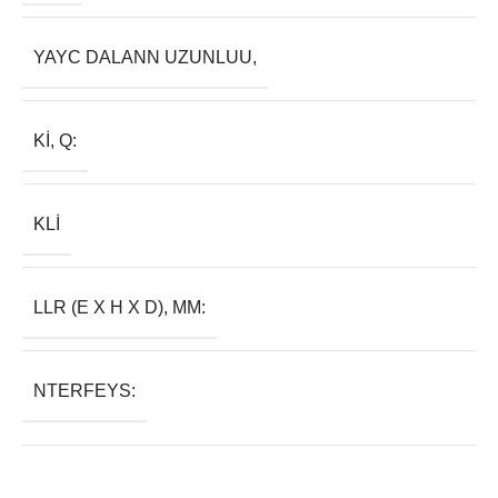
YAYC DALANN UZUNLUU,
KI, Q:
KLI
LLR (E X H X D), MM:
NTERFEYS: