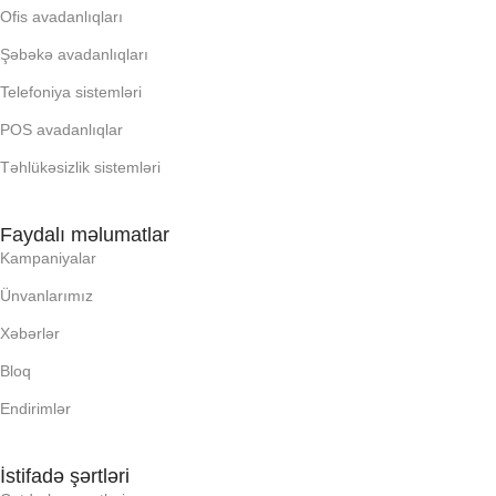
Ofis avadanlıqları
PROCESSOR
LCD
Şəbəkə avadanlıqları
Telefoniya sistemləri
PROSESSOR
OPERATIV YADDA
POS avadanlıqlar
Təhlükəsizlik sistemləri
QURULU:
OXUNAN BARKOD NV:
Faydalı məlumatlar
RAM
PROCESSOR
Kampaniyalar
Ünvanlarımız
RNG
PROSESSOR
Xəbərlər
SSD
Bloq
QURULU:
Endirimlər
YAYC DALANN
RAM
UZUNLUU,
İstifadə şərtləri