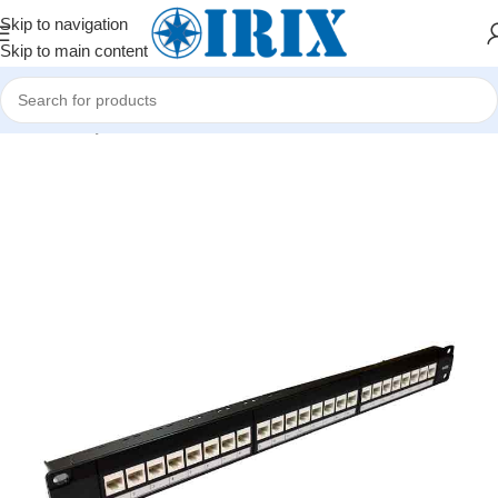
Skip to navigation
Skip to main content
Home
/
Shop
/
Şəbəkə avadanlıqları
/
Rack və Patch Panel