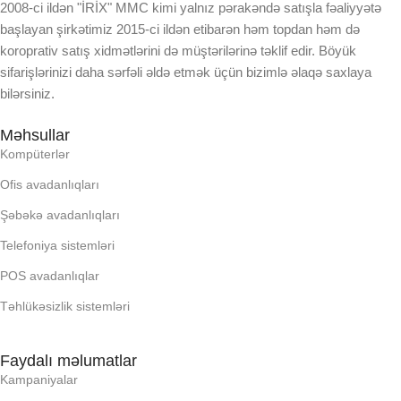
2008-ci ildən "İRİX" MMC kimi yalnız pərakəndə satışla fəaliyyətə
başlayan şirkətimiz 2015-ci ildən etibarən həm topdan həm də
koroprativ satış xidmətlərini də müştərilərinə təklif edir. Böyük
sifarişlərinizi daha sərfəli əldə etmək üçün bizimlə əlaqə saxlaya
bilərsiniz.
Məhsullar
Kompüterlər
Ofis avadanlıqları
Şəbəkə avadanlıqları
Telefoniya sistemləri
POS avadanlıqlar
Təhlükəsizlik sistemləri
Faydalı məlumatlar
Kampaniyalar