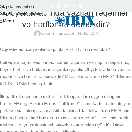
İT XIDMƏTLƏR VƏ MƏHSULLAR
Skip to navigation
Obyektiv adında yazılan rəqəmlər
Skip to main content
Menu
və hərflər nə deməkdir?
rasimmasimov
On 04/05/2024
Obyektiv adında yazılan rəqəmlər və hərflər nə deməkdir?
Fotoaparat üçün lenslərin adında bir rəqəm və ya rəqəm diapazonu,
böyük hərflər və hətta rum rəqəmləri yazılır. Obyektiv adında yazılan
rəqəmlər və hərflər nə deməkdir? Misal olaraq Canon EF 24-105mm
f/4L IS II USM Lensi gətirək.
İlk hərflər lensin hansı matris tipli fotoaparatlara uyğun olduğunu
bildirir. EF (ing. Electro Focus) “full frame” – tam kadrlı matrisalı, yəni
professional fotoaparatlarla istifadə oluna bilər. Misal üçün EF-S (ing.
Electro Focus-short backfocus ) isə “crop sensor” – kəsilmiş kadrlı
matrisalı, qeyri-professional həvəskar kameraları üçündür. Digər
nişanlamalar ilə burada tanış ola bilərsiniz.