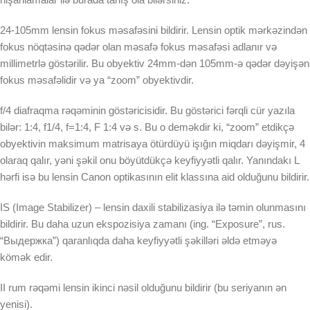
24-105mm lensin fokus məsafəsini bildirir. Lensin optik mərkəzindən
fokus nöqtəsinə qədər olan məsafə fokus məsafəsi adlanır və
millimetrlə göstərilir. Bu obyektiv 24mm-dən 105mm-ə qədər dəyişən
fokus məsafəlidir və ya “zoom” obyektivdir.
f/4 diafraqma rəqəminin göstəricisidir. Bu göstərici fərqli cür yazıla
bilər: 1:4, f1/4, f=1:4, F 1:4 və s. Bu o deməkdir ki, “zoom” etdikçə
obyektivin maksimum matrisaya ötürdüyü işığın miqdarı dəyişmir, 4
olaraq qalır, yəni şəkil onu böyütdükçə keyfiyyətli qalır. Yanındakı L
hərfi isə bu lensin Canon optikasının elit klassına aid olduğunu bildirir.
IS (Image Stabilizer) – lensin daxili stabilizasiya ilə təmin olunmasını
bildirir. Bu daha uzun ekspozisiya zamanı (ing. “Exposure”, rus.
“Выдержка”) qaranlıqda daha keyfiyyətli şəkilləri əldə etməyə
kömək edir.
II rum rəqəmi lensin ikinci nəsil olduğunu bildirir (bu seriyanın ən
yenisi).