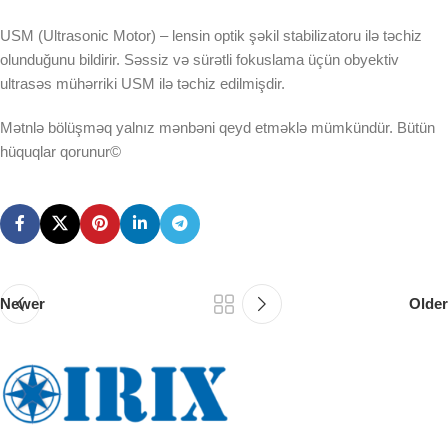
USM (Ultrasonic Motor) – lensin optik şəkil stabilizatoru ilə təchiz
olunduğunu bildirir. Səssiz və sürətli fokuslama üçün obyektiv
ultrasəs mühərriki USM ilə təchiz edilmişdir.
Mətnlə bölüşməq yalnız mənbəni qeyd etməklə mümkündür. Bütün
hüquqlar qorunur©
Newer
Older