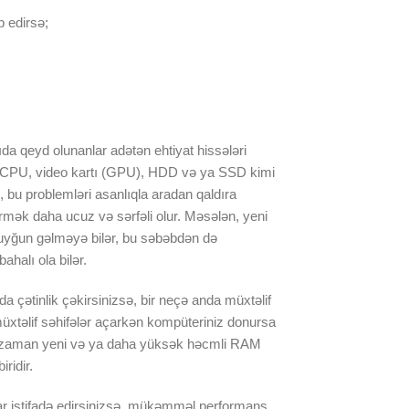
 edirsə;
a qeyd olunanlar adətən ehtiyat hissələri
M, CPU, video kartı (GPU), HDD və ya SSD kimi
, bu problemləri asanlıqla aradan qaldıra
irmək daha ucuz və sərfəli olur. Məsələn, yeni
uyğun gəlməyə bilər, bu səbəbdən də
halı ola bilər.
 çətinlik çəkirsinizsə, bir neçə anda müxtəlif
üxtəlif səhifələr açarkən kompüteriniz donursa
bu zaman yeni və ya daha yüksək həcmli RAM
ridir.
lar istifadə edirsinizsə, mükəmməl performans