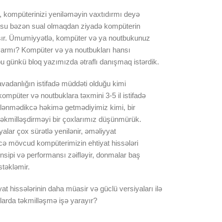
r, kompüterinizi yeniləməyin vaxtıdırmı deyə
zusu bəzən sual olmaqdan ziyadə kompüterin
laşır. Ümumiyyətlə, kompüter və ya noutbukunuz
varmı? Kompüter və ya noutbukları hansı
u günkü bloq yazımızda ətraflı danışmaq istərdik.
avadanlığın istifadə müddəti olduğu kimi
mpüter və noutbuklara təxmini 3-5 il istifadə
tələnmədikcə həkimə getmədiyimiz kimi, bir
əkmilləşdirməyi bir çoxlarımız düşünmürük.
alar çox sürətlə yenilənir, əməliyyat
ikcə mövcud kompüterimizin ehtiyat hissələri
nsipi və performansı zəifləyir, donmalar baş
stəkləmir.
t hissələrinin daha müasir və güclü versiyaları ilə
allarda təkmilləşmə işə yarayır?