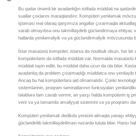
Bu qədər önəmli bir avadanlığın istifadə müddəti nə qədərdi
suallar çoxlarını maraqlandırır. Kompüteri yeniləmək möv
işləməsi real olaraq qarşımıza əngəllər çıxarmaqla aktual
xarab olmayıbsa onu təkmilləşdirib gücləndirməyə ehtiyac 
hallarda yeniləməliyik və ya gücləndirməliyik mövzusunda b
İstər masaüstü kompüter, istərsə də noutbuk olsun, hər bir 
kompüterlərin də istifadə müddəti var. Normalda masaüstü ko
müddəti təyin edilir, bu müddət daha uzun da ola bilər. Xəs
avadanlıq da problem çıxarmadığı müddətcə onu yeniləyib t
Ancaq bu hal kompüterlərə aid olmamalıdır. Çünki texnologiy
sistemlərinin, proqram təminatlarının funksiyaları yenilənd
tələblərə tam cavab vermir, ən yaxşı halda kompüterin iş pri
verir və ya təmamilə əməliyyat sistemini və ya proqramı də
Kompüteri yeniləmək dedikdə yenisini almaqla yanaşı ehtiyya
gücləndirilib təkmilləşdirilməsi nəzərdə tutula bilər. Hansı h