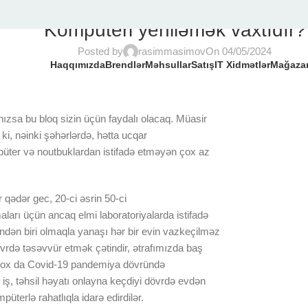
İT XIDMƏTLƏR VƏ MƏHSULLAR
Kompüteri yeniləmək vaxtıdır?
Posted by
rasimmasimov
On 04/05/2024
Haqqımızda
Brendlər
Məhsullar
Satış
IT Xidmətlər
Mağaza
nızsa bu bloq sizin üçün faydalı olacaq. Müasir
ki, nəinki şəhərlərdə, hətta ucqar
mpüter və noutbuklardan istifadə etməyən çox az
qədər gec, 20-ci əsrin 50-ci
arı üçün ancaq elmi laboratoriyalarda istifadə
rindən biri olmaqla yanaşı hər bir evin vazkeçilməz
vrdə təsəvvür etmək çətindir, ətrafımızda baş
n çox da Covid-19 pandemiya dövründə
iş, təhsil həyatı onlayna keçdiyi dövrdə evdən
mpüterlə rahatlıqla idarə edirdilər.