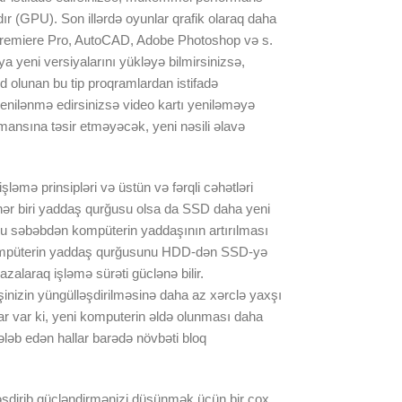
dır (GPU). Son illərdə oyunlar qrafik olaraq daha
obe Premiere Pro, AutoCAD, Adobe Photoshop və s.
a yeni versiyalarını yükləyə bilmirsinizsə,
 olunan bu tip proqramlardan istifadə
 yenilənmə edirsinizsə video kartı yeniləməyə
ansına təsir etməyəcək, yeni nəsili əlavə
əmə prinsipləri və üstün və fərqli cəhətləri
 hər biri yaddaş qurğusu olsa da SSD daha yeni
. Bu səbəbdən kompüterin yaddaşının artırılması
Kompüterin yaddaş qurğusunu HDD-dən SSD-yə
alaraq işləmə sürəti güclənə bilir.
 işinizin yüngülləşdirilməsinə daha az xərclə yaxşı
lar var ki, yeni komputerin əldə olunması daha
ləb edən hallar barədə növbəti bloq
əşdirib gücləndirmənizi düşünmək üçün bir çox