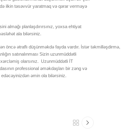
də ilkin təsəvvür yaratmaq və qərar verməyə
ni almağı planlaşdırırsınız, yoxsa ehtiyat
əsləhət ala bilərsiniz.
ən öncə ətraflı düşünməkdə fayda vardır. İstər təkmilləşdirmə,
nlığın satınalınması Sizin uzunmüddətli
a xərcləmiş olarsınız. Uzunmüddətli İT
dasının professional əməkdaşları bir zəng və
 edəcəyinizdən əmin ola bilərsiniz.