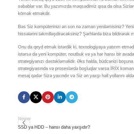
səbəblər var. Bu yazımızda məqsədimiz qısa da olsa Sizlər
kömək etməkdir.
Bəs Siz kompüterinizi ən son nə zaman yeniləmisiniz? Yenisi
hissələrini təkmilləşdirəcəksiniz? Şərhlərdə bizə bildirərək m
Onu da qeyd etmək istərdik ki, texnologiyaya yatırım etməd
istərsə də yeni kompüter, noutbuk və ya hər hansı bir avada
strategiyanızı dəstəkləməlidir. Əks halda, büdcənizi boşun
strategiyasında və proseslərdə boşluqlar varsa İRİX koman
mesaj qədər Sizə yaxındır və Siz ən yaxşı həll yollarını əldə
Newer
SSD ya HDD – hansı daha yaxşıdır?