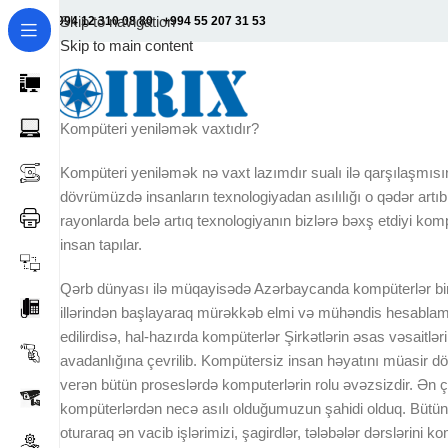
Skip to navigation
+994 12 310 08 80
+994 55 207 31 53
Skip to main content
Kompüteri yeniləmək vaxtıdır?
Kompüteri yeniləmək nə vaxt lazımdır sualı ilə qarşılaşmısı
dövrümüzdə insanların texnologiyadan asılılığı o qədər artıb 
rayonlarda belə artıq texnologiyanın bizlərə bəxş etdiyi ko
insan tapılar.
Qərb dünyası ilə müqayisədə Azərbaycanda kompüterlər bir 
illərindən başlayaraq mürəkkəb elmi və mühəndis hesablamal
edilirdisə, hal-hazırda kompüterlər Şirkətlərin əsas vəsaitlə
avadanlığına çevrilib. Kompütersiz insan həyatını müasir dö
verən bütün proseslərdə komputerlərin rolu əvəzsizdir. Ə
kompüterlərdən necə asılı olduğumuzun şahidi olduq. Bütün 
oturaraq ən vacib işlərimizi, şagirdlər, tələbələr dərslərini ko