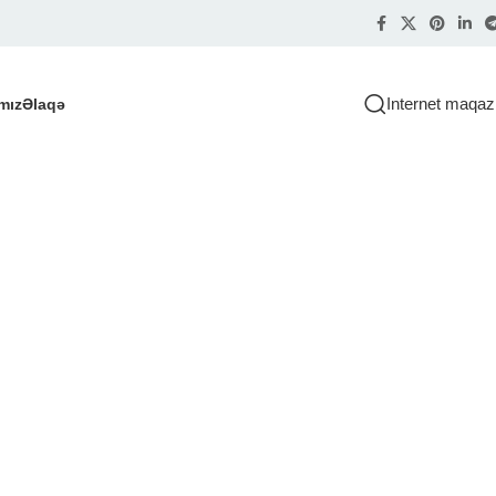
Internet maqaz
mız
Əlaqə