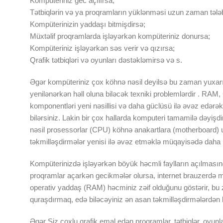
Kompüteriniz gec açılırsa;
Tətbiqlərin və ya proqramların yüklənməsi uzun zaman tələb
Kompüterinizin yaddaşı bitmişdirsə;
Müxtəlif proqramlarda işləyərkən kompüteriniz donursa;
Kompüteriniz işləyərkən səs verir və qızırsa;
Qrafik tətbiqləri və oyunları dəstəkləmirsə və s.
Əgər kompüteriniz çox köhnə nəsil deyilsə bu zaman yuxarıd
yenilənərkən həll oluna biləcək texniki problemlərdir . RA
komponentləri yeni nəsillisi və daha güclüsü ilə əvəz edərək
bilərsiniz. Lakin bir çox hallarda komputeri tamamilə dəyişd
nəsil prosessorlar (CPU) köhnə anakartlara (motherboard) 
təkmilləşdirmələr yenisi ilə əvəz etməklə müqayisədə daha ba
Kompüterinizdə işləyərkən böyük həcmli faylların açılmasında
proqramlar açarkən gecikmələr olursa, internet brauzerdə m
operativ yaddaş (RAM) həcminiz zəif olduğunu göstərir, 
quraşdırmaq, edə biləcəyiniz ən asan təkmilləşdirmələrdən bi
Əgər Siz çoxlu qrafik emal edən proqramlar, tətbiqlər, oyun